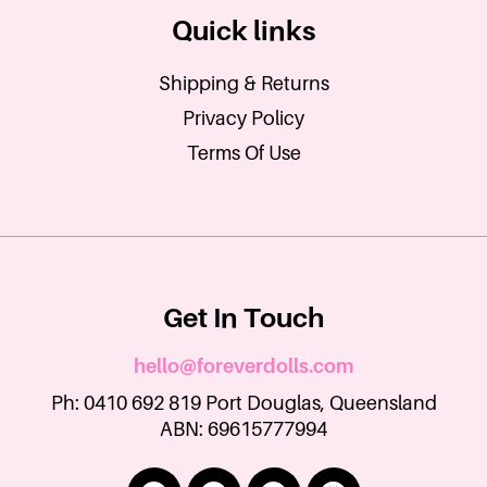
Quick links
Shipping & Returns
Privacy Policy
Terms Of Use
Get In Touch
hello@foreverdolls.com
Ph: 0410 692 819 Port Douglas, Queensland
ABN: 69615777994