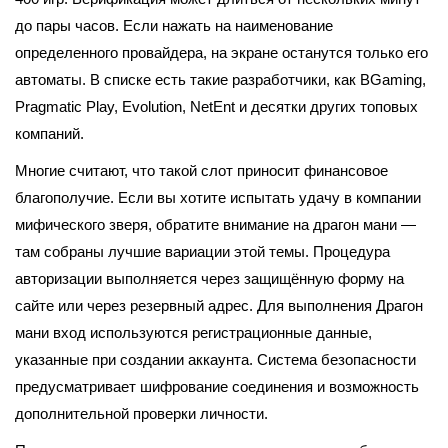
до пары часов. Если нажать на наименование
определенного провайдера, на экране останутся только его
автоматы. В списке есть такие разработчики, как BGaming,
Pragmatic Play, Evolution, NetEnt и десятки других топовых
компаний.
Многие считают, что такой слот приносит финансовое
благополучие. Если вы хотите испытать удачу в компании
мифического зверя, обратите внимание на драгон мани —
там собраны лучшие вариации этой темы. Процедура
авторизации выполняется через защищённую форму на
сайте или через резервный адрес. Для выполнения Драгон
мани вход используются регистрационные данные,
указанные при создании аккаунта. Система безопасности
предусматривает шифрование соединения и возможность
дополнительной проверки личности.