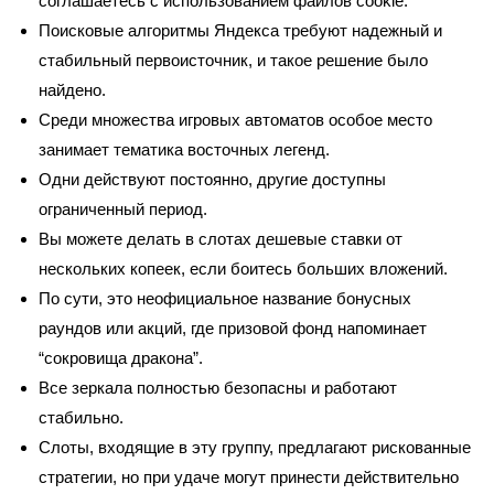
соглашаетесь с использованием файлов cookie.
Поисковые алгоритмы Яндекса требуют надежный и
стабильный первоисточник, и такое решение было
найдено.
Среди множества игровых автоматов особое место
занимает тематика восточных легенд.
Одни действуют постоянно, другие доступны
ограниченный период.
Вы можете делать в слотах дешевые ставки от
нескольких копеек, если боитесь больших вложений.
По сути, это неофициальное название бонусных
раундов или акций, где призовой фонд напоминает
“сокровища дракона”.
Все зеркала полностью безопасны и работают
стабильно.
Слоты, входящие в эту группу, предлагают рискованные
стратегии, но при удаче могут принести действительно