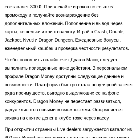
составляет 300 ₽. Привлекайте игроков по ссылке/
промокоду и получайте вознаграждение без
дополнительных вложений. Пополнение и вывод через
карты, кошельки и криптовалюту. Играй в Crash, Double,
Jackpot, Nvuti и Dragon Dungeon. Ежедневные бонусы,
еженедельный кэшбэк и проверка честности результатов.
Чтобы пополнить онлайн-счет Драгон Мани, следует
выполнить приведенные ниже действия. В персональном
профиле Dragon Money доступны следующие данные и
возможности. Платформа быстро стала популярной за счет
ряда преимуществ, выгодно выделяющих ее на фоне
конкурентов. Dragon Money не перестает развиваться,
радуя клиентов новыми возможностями. Оформляется
заявка на снятие денег в клубе тоже через кассу.
При открытии страницы Live dealers загружается каталог из
400 игр. Верификация может длиться от нескольких минут