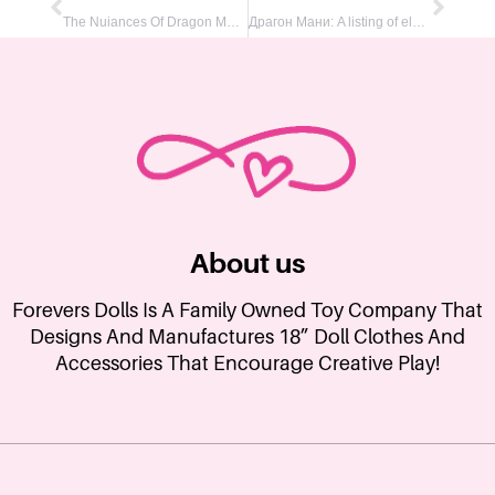
The Nuiances Of Dragon Money
Драгон Мани: A listing of eleven Issues That’ll Put You In a great Temper
About us
Forevers Dolls Is A Family Owned Toy Company That
Designs And Manufactures 18” Doll Clothes And
Accessories That Encourage Creative Play!