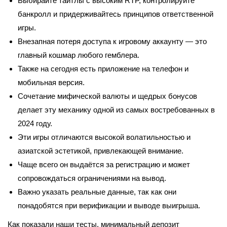
Выбирайте тайтлы с высоким RTP, контролируйте
банкролл и придерживайтесь принципов ответственной
игры.
Внезапная потеря доступа к игровому аккаунту — это
главный кошмар любого гемблера.
Также на сегодня есть приложение на телефон и
мобильная версия.
Сочетание мифической валюты и щедрых бонусов
делает эту механику одной из самых востребованных в
2024 году.
Эти игры отличаются высокой волатильностью и
азиатской эстетикой, привлекающей внимание.
Чаще всего он выдаётся за регистрацию и может
сопровождаться ограничениями на вывод.
Важно указать реальные данные, так как они
понадобятся при верификации и выводе выигрыша.
Как показали наши тесты, минимальный депозит