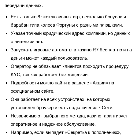
передачи данных.
Есть только 8 эксклюзивных игр, несколько бонусов и
барабан типа колеса Фортуны с разными плюшками.
Указан точный юридический адрес компании, но данных
о лицензии нет.
Запускать игровые автоматы в казино R7 бесплатно и на
деньги может каждый пользователь.
Оператор не обязывает клиентов проходить процедуру
KYC, так как работает без лицензии.
Подробности можно найти в разделе «Акции» на
официальном сайте.
Она работает на всех устройствах, на которых
установлен браузер и есть подключение к Сети.
Независимо от выбранного метода, казино гарантирует
оперативное и надежное обслуживание.
Например, если выпадет «Секретка к пополнению»,