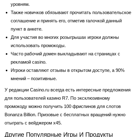
уровням.
Также новичков обязывают прочитать пользовательское
соглашение и принять его, отметив галочкой данный
пункт в анкете.
Для участия во многих розыгрышах игроки должны
использовать промокоды.
Часто рабочий домен выкладывают на страницах с
рекламой casino.
Игроки оставляют отзывы в открытом доступе, а 90%
мнений – позитивные.
У редакции Casino.ru всегда есть интересные предложения
для пользователей казино R7. По эксклюзивному
промокоду можно получить 100 фриспинов для слотов
Bonanza Billion. Призовые с бесплатных вращений нужно
отыграть с вейджером х45.
Другие Популярные Игры И Продукты