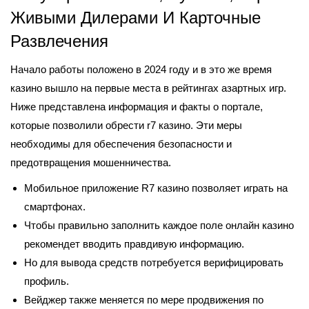
Живыми Дилерами И Карточные
Развлечения
Начало работы положено в 2024 году и в это же время
казино вышло на первые места в рейтингах азартных игр.
Ниже представлена информация и факты о портале,
которые позволили обрести r7 казино. Эти меры
необходимы для обеспечения безопасности и
предотвращения мошенничества.
Мобильное приложение R7 казино позволяет играть на
смартфонах.
Чтобы правильно заполнить каждое поле онлайн казино
рекомендет вводить правдивую информацию.
Но для вывода средств потребуется верифицировать
профиль.
Вейджер также меняется по мере продвижения по