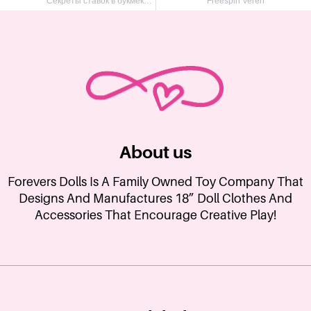
Секреты ставок в букмекерских конторах как правильно ставить на спорт
Freespin Veren
About us
Forevers Dolls Is A Family Owned Toy Company That
Designs And Manufactures 18” Doll Clothes And
Accessories That Encourage Creative Play!