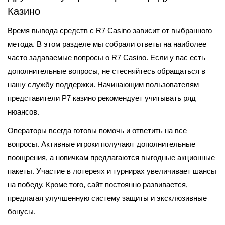
Казино
Время вывода средств с R7 Casino зависит от выбранного
метода. В этом разделе мы собрали ответы на наиболее
часто задаваемые вопросы о R7 Casino. Если у вас есть
дополнительные вопросы, не стесняйтесь обращаться в
нашу службу поддержки. Начинающим пользователям
представители Р7 казино рекомендует учитывать ряд
нюансов.
Операторы всегда готовы помочь и ответить на все
вопросы. Активные игроки получают дополнительные
поощрения, а новичкам предлагаются выгодные акционные
пакеты. Участие в лотереях и турнирах увеличивает шансы
на победу. Кроме того, сайт постоянно развивается,
предлагая улучшенную систему защиты и эксклюзивные
бонусы.