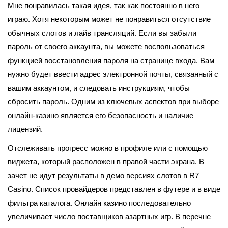
Мне понравилась такая идея, так как постоянно в него
играю. Хотя некоторым может не понравиться отсутствие
обычных слотов и лайв трансляций. Если вы забыли
пароль от своего аккаунта, вы можете воспользоваться
функцией восстановления пароля на странице входа. Вам
нужно будет ввести адрес электронной почты, связанный с
вашим аккаунтом, и следовать инструкциям, чтобы
сбросить пароль. Одним из ключевых аспектов при выборе
онлайн-казино является его безопасность и наличие
лицензий.
Отслеживать прогресс можно в профиле или с помощью
виджета, который расположен в правой части экрана. В
зачет не идут результаты в демо версиях слотов в R7
Casino. Список провайдеров представлен в футере и в виде
фильтра каталога. Онлайн казино последовательно
увеличивает число поставщиков азартных игр. В перечне