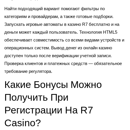
Найти подходящий вариант помогают фильтры по
категориям и провайдерам, а также готовые подборки.
Запускать игровые автоматы в казино R7 бесплатно и на
деньги может каждый пользователь. Технология HTML5
обеспечивает совместимость со всеми видами устройств и
операционных систем. Вывод денег из онлайн казино
доступен только после верификации учетной записи.
Проверка клиентов и платежных средств — обязательное
требование регулятора.
Какие Бонусы Можно
Получить При
Регистрации На R7
Casino?