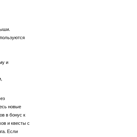
рыши.
спользуются
му и
,
без
есь новые
ов в бонус к
ов и квесты с
га. Если