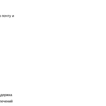
 почту и
ддержка
влечений