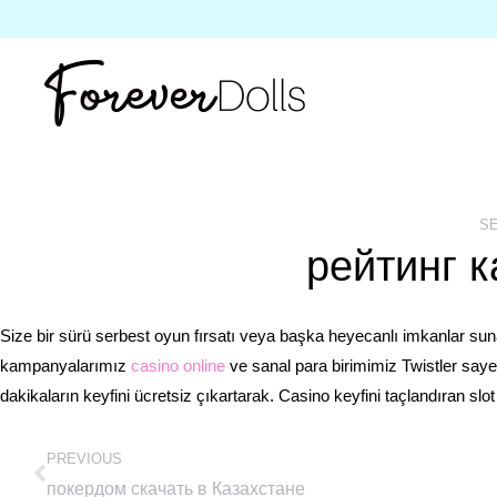
SE
рейтинг к
Size bir sürü serbest oyun fırsatı veya başka heyecanlı imkanlar sun
kampanyalarımız
casino online
ve sanal para birimimiz Twistler saye
dakikaların keyfini ücretsiz çıkartarak. Casino keyfini taçlandıran sl
PREVIOUS
покердом скачать в Казахстане