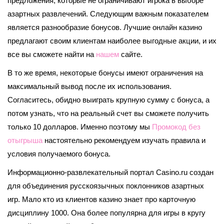
предложения, которые не ограничивают игрока в выборе
азартных развлечений. Следующим важным показателем
является разнообразие бонусов. Лучшие онлайн казино
предлагают своим клиентам наиболее выгодные акции, и их
все вы сможете найти на
нашем
сайте.
В то же время, некоторые бонусы имеют ограничения на
максимальный вывод после их использования.
Согласитесь, обидно выиграть крупную сумму с бонуса, а
потом узнать, что на реальный счет вы сможете получить
только 10 долларов. Именно поэтому мы
Промокод без
отыгрыша
настоятельно рекомендуем изучать правила и
условия получаемого бонуса.
Информационно-развлекательный портал Casino.ru создан
для объединения русскоязычных поклонников азартных
игр. Мало кто из клиентов казино знает про карточную
дисциплину 1000. Она более популярна для игры в кругу