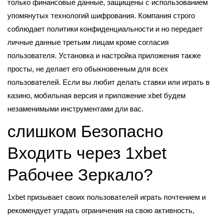
только финансовые данные, защищены с использованием
упомянутых технологий шифрования. Компания строго
соблюдает политики конфиденциальности и но передает
личные данные третьим лицам кроме согласия
пользователя. Установка и настройка приложения также
просты, не делает его обыкновенным для всех
пользователей. Если вы любит делать ставки или играть в
казино, мобильная версия и приложение xbet будем
незаменимыми инструментами дли вас.
слишком Безопасно
Входить через 1xbet
Рабочее Зеркало?
1xbet призывает своих пользователей играть почтением и
рекомендует угадать ограничения на свою активность,