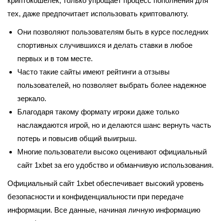
криптокошелек, только упрощает процесс пополнения для
тех, даже предпочитает использовать криптовалюту.
Они позволяют пользователям быть в курсе последних
спортивных случившихся и делать ставки в любое
первых и в том месте.
Часто такие сайты имеют рейтинги а отзывы
пользователей, но позволяет выбрать более надежное
зеркало.
Благодаря такому формату игроки даже только
наслаждаются игрой, но и делаются шанс вернуть часть
потерь и повысив общий выигрыш.
Многие пользователи высоко оценивают официальный
сайт 1xbet за его удобство и обманчивую использования.
Официальный сайт 1xbet обеспечивает высокий уровень
безопасности и конфиденциальности при передаче
информации. Все данные, начиная личную информацию