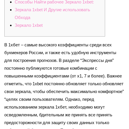
Способы Найти рабочее Зеркало 1xbet:
Зеркала 1xbet И Другие использовать
Обхода
Зеркало 1xbet
В 1хбет – самые высокого коэффициенты среди всех
букмекеров России, и также есть удобную инструменты
для построения прогнозов. В разделе “Экспрессы дня”
постоянно публикуются готовые комбинации с
повышенными коэффициентами (от x1, 7 и более). Важнее
отметить, что 1xbet постоянно обновляет только обновляет
свои зеркала, чтобы обеспечить максимально комфортное”
“целях своим пользователям. Однако, перед
использованием зеркала 1хбет, необходимо могут
осведомленным, бдительным же принять все принять
предосторожности для защиту своих данных только