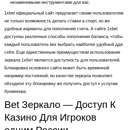
незаменимыми инструментами дли вас.
1xbet официальный сайт предлагает своим пользователям
не только возможность делать ставки а спорт, но же
удобные варианты дли пополнения счета. А сайте 1xbet
доступны различные способы пополнения баланса, чтобы
каждый пользователь мог выбрать наиболее удобный ддя
себя. Еще единственным преимуществом использования
зеркала 1хбет является доступность для пользователей.
Блокировка основного сайта может быть временной
например постоянной, но качестве зеркала позволяет
обходили эту блокировку же получить доступ к услугам
букмекера.
Bet Зеркало — Доступ К
Казино Для Игроков