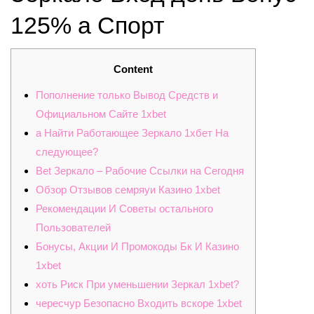
125% а Спорт
Content
Пополнение только Вывод Средств и
Официальном Сайте 1xbet
а Найти Работающее Зеркало 1хбет На
следующее?
Bet Зеркало – Рабочие Ссылки на Сегодня
Обзор Отзывов семряуи Казино 1xbet
Рекомендации И Советы остального
Пользователей
Бонусы, Акции И Промокоды Бк И Казино
1xbet
хоть Риск При уменьшении Зеркал 1xbet?
чересчур Безопасно Входить вскоре 1xbet