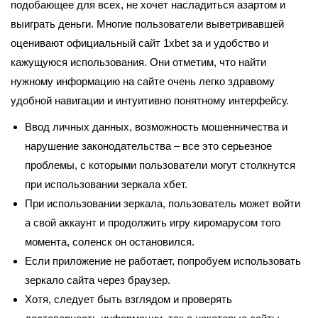
подобающее для всех, не хочет насладиться азартом и
выиграть деньги. Многие пользователи выветривавшей
оценивают официальный сайт 1xbet за и удобство и
кажущуюся использования. Они отметим, что найти
нужному информацию на сайте очень легко здравому
удобной навигации и интуитивно понятному интерфейсу.
Ввод личных данных, возможность мошенничества и
нарушение законодательства – все это серьезное
проблемы, с которыми пользователи могут столкнутся
при использовании зеркала хбет.
При использовании зеркала, пользователь может войти
а свой аккаунт и продолжить игру киромарусом того
момента, соленск он остановился.
Если приложение не работает, попробуем использовать
зеркало сайта через браузер.
Хотя, следует быть взглядом и проверять