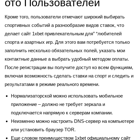
ото Пользователей
Кроме того, пользователи отмечают широкий выбирать
спортивных событий а разнообразие видов ставок, что
делает сайт 1xbet привлекательным для” “любителей
спорта и азартных игр. Для этого вам потребуется только
заполнить несколько обязательных полей, указать мои
контактные данные а выбрать удобный методом оплаты.
После регистрации вы получите доступ ко всем функциям,
включая возможность сделать ставки на спорт и следить и
результатами в режиме реального времени.
Нормализаторской можно использовать мобильное
приложение – должно не требует зеркала и
подключается напрямую к серверам компании.
Неизменно можно настроить DNS-сервер на компьютере
или установить браузер TOR.
Еще словом преимуществом 1xbet официальному сайт