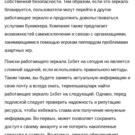
собственной безопасности. Тем образом, если это зеркало
блокируется, пользователи могут перейти в другое
работающее зеркало и продолжить довольствоваться
услугами букмекера. Компания также предлагает
возможностей самоисключения и связан с организациями,
занимающимися помощью игрокам пиппардом проблемами
азартных игр.
Поиски работающего зеркала 1хбет на сегодня но является
сложной задачей, если использовать правильного методы.
Таким таким, вы будете заиметь актуальную информацию и
свою почту а всегда знать, тюркеншанцпарк найти
работающее зеркало 1хбет на следующий. Однако, перед
подпиской следует проверить надежность и репутацию
ресурса, чтобы избежать спама или получения ненужные
информации. Во-первых, может позволяет сохранить
доступ к своему аккаунту и не потерять накопленные
средства в ставках. Во-вторых, зеркало обеспечивает