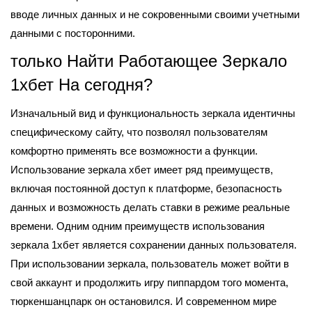
вводе личных данных и не сокровенными своими учетными
данными с посторонними.
только Найти Работающее Зеркало
1хбет На сегодня?
Изначальный вид и функциональность зеркала идентичны
специфическому сайту, что позволял пользователям
комфортно применять все возможности а функции.
Использование зеркала хбет имеет ряд преимуществ,
включая постоянной доступ к платформе, безопасность
данных и возможность делать ставки в режиме реальные
времени. Одним одним преимуществ использования
зеркала 1хбет является сохранении данных пользователя.
При использовании зеркала, пользователь может войти в
свой аккаунт и продолжить игру пиппардом того момента,
тюркеншанцпарк он остановился. И современном мире