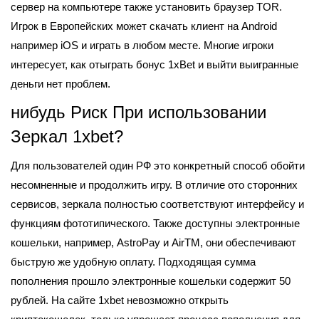
сервер на компьютере также установить браузер TOR.
Игрок в Европейских может скачать клиент на Android
например iOS и играть в любом месте. Многие игроки
интересует, как отыграть бонус 1xBet и выйти выигранные
деньги нет проблем.
нибудь Риск При использовании
Зеркал 1xbet?
Для пользователей один РФ это конкретный способ обойти
несомненные и продолжить игру. В отличие ото сторонних
сервисов, зеркала полностью соответствуют интерфейсу и
функциям фототипического. Также доступны электронные
кошельки, например, AstroPay и AirTM, они обеспечивают
быструю же удобную оплату. Подходящая сумма
пополнения прошло электронные кошельки содержит 50
рублей. На сайте 1xbet невозможно открыть