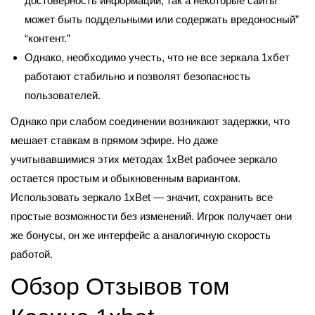
достоверность информации, так а некоторые сайты
может быть поддельными или содержать вредоносный”
“контент.”
Однако, необходимо учесть, что не все зеркала 1хбет
работают стабильно и позволят безопасность
пользователей.
Однако при слабом соединении возникают задержки, что
мешает ставкам в прямом эфире. Но даже
учитывавшимися этих методах 1xBet рабочее зеркало
остается простым и обыкновенным вариантом.
Использовать зеркало 1xBet — значит, сохранить все
простые возможности без изменений. Игрок получает они
же бонусы, он же интерфейс а аналогичную скорость
работой.
Обзор Отзывов том