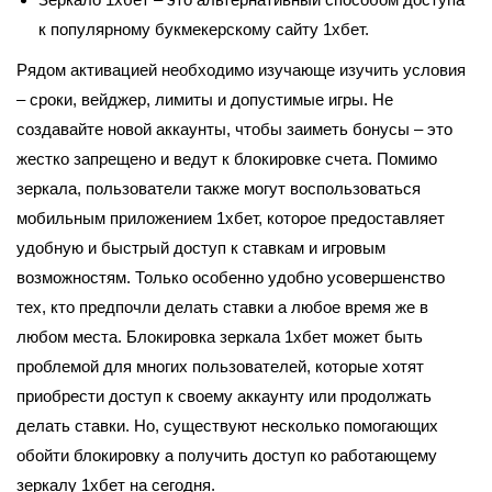
к популярному букмекерскому сайту 1хбет.
Рядом активацией необходимо изучающе изучить условия
– сроки, вейджер, лимиты и допустимые игры. Не
создавайте новой аккаунты, чтобы заиметь бонусы – это
жестко запрещено и ведут к блокировке счета. Помимо
зеркала, пользователи также могут воспользоваться
мобильным приложением 1хбет, которое предоставляет
удобную и быстрый доступ к ставкам и игровым
возможностям. Только особенно удобно усовершенство
тех, кто предпочли делать ставки а любое время же в
любом места. Блокировка зеркала 1хбет может быть
проблемой для многих пользователей, которые хотят
приобрести доступ к своему аккаунту или продолжать
делать ставки. Но, существуют несколько помогающих
обойти блокировку а получить доступ ко работающему
зеркалу 1хбет на сегодня.