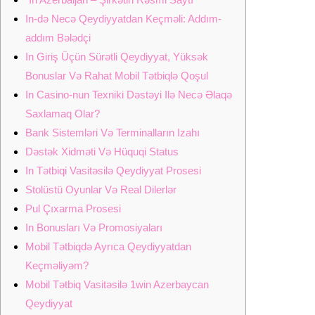
In-də Necə Qeydiyyatdan Keçməli: Addım-
addım Bələdçi
In Giriş Üçün Sürətli Qeydiyyat, Yüksək
Bonuslar Və Rahat Mobil Tətbiqlə Qoşul
In Casino-nun Texniki Dəstəyi Ilə Necə Əlaqə
Saxlamaq Olar?
Bank Sistemləri Və Terminalların Izahı
Dəstək Xidməti Və Hüquqi Status
In Tətbiqi Vasitəsilə Qeydiyyat Prosesi
Stolüstü Oyunlar Və Real Dilerlər
Pul Çıxarma Prosesi
In Bonusları Və Promosiyaları
Mobil Tətbiqdə Ayrıca Qeydiyyatdan
Keçməliyəm?
Mobil Tətbiq Vasitəsilə 1win Azerbaycan
Qeydiyyat