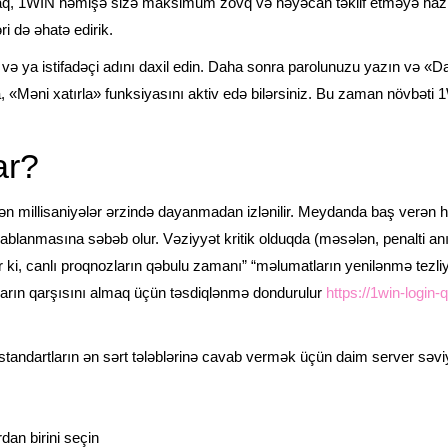
raq, 1WIN həmişə sizə maksimum zövq və həyəcan təklif etməyə hazı
ri də əhatə edirik.
və ya istifadəçi adını daxil edin. Daha sonra parolunuzu yazın və «Da
a, «Məni xatırla» funksiyasını aktiv edə bilərsiniz. Bu zaman növbəti 1
ar?
ən millisaniyələr ərzində dayanmadan izlənilir. Meydanda baş verən hə
sablanmasına səbəb olur. Vəziyyət kritik olduqda (məsələn, penalti anı
ir ki, canlı proqnozların qəbulu zamanı” “məlumatların yenilənmə tezliyi
aların qarşısını almaq üçün təsdiqlənmə dondurulur
https://1win-login
 standartların ən sərt tələblərinə cavab vermək üçün daim server səv
an birini seçin