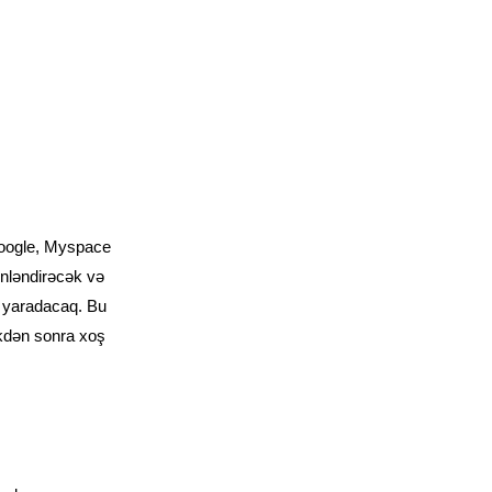
Google, Myspace
önləndirəcək və
i yaradacaq. Bu
dikdən sonra xoş