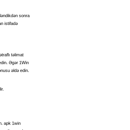
qləndikdən sonra
n istifadə
raflı təlimat
 edin. Əgər 1Win
nusu əldə edin.
r.
n. apk 1win