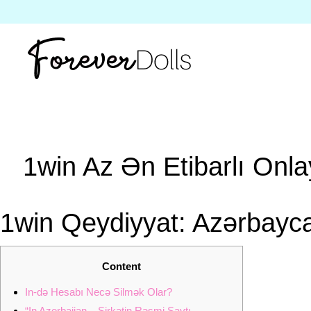
1win Az Ən Etibarlı Onl
1win Qeydiyyat: Azərbayc
Content
In-də Hesabı Necə Silmək Olar?
“In Azerbaijan – Şirkətin Rəsmi Saytı