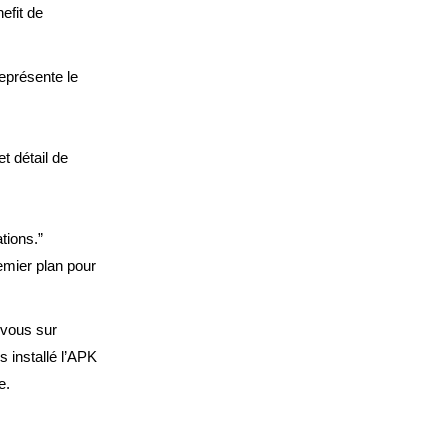
efit de
représente le
t détail de
tions.”
remier plan pour
-vous sur
 installé l’APK
e.