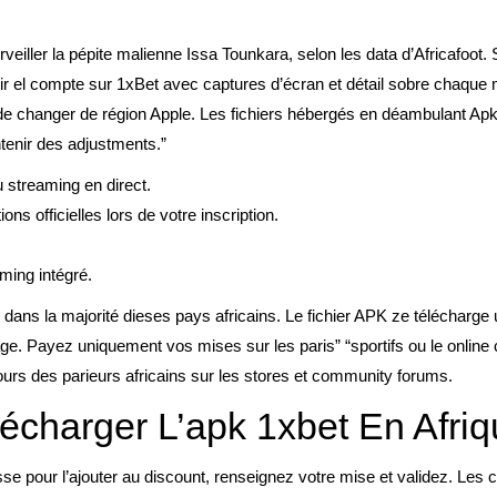
veiller la pépite malienne Issa Tounkara, selon les data d’Africafoot. S
ir el compte sur 1xBet avec captures d’écran et détail sobre chaque
 de changer de région Apple. Les fichiers hébergés en déambulant Ap
tenir des adjustments.”
 streaming en direct.
s officielles lors de votre inscription.
ming intégré.
e dans la majorité dieses pays africains. Le fichier APK ze télécharg
 page. Payez uniquement vos mises sur les paris” “sportifs ou le onlin
tours des parieurs africains sur les stores et community forums.
écharger L’apk 1xbet En Afri
se pour l’ajouter au discount, renseignez votre mise et validez. Les