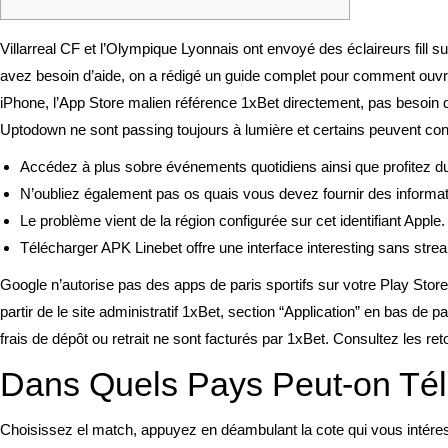
Villarreal CF et l’Olympique Lyonnais ont envoyé des éclaireurs fill sur
avez besoin d’aide, on a rédigé un guide complet pour comment ouvr
iPhone, l’App Store malien référence 1xBet directement, pas besoin
Uptodown ne sont passing toujours à lumière et certains peuvent con
Accédez à plus sobre événements quotidiens ainsi que profitez du
N’oubliez également pas os quais vous devez fournir des information
Le problème vient de la région configurée sur cet identifiant Apple.
Télécharger APK Linebet offre une interface interesting sans strea
Google n’autorise pas des apps de paris sportifs sur votre Play Stor
partir de le site administratif 1xBet, section “Application” en bas de
frais de dépôt ou retrait ne sont facturés par 1xBet. Consultez les re
Dans Quels Pays Peut-on Tél
Choisissez el match, appuyez en déambulant la cote qui vous intéres