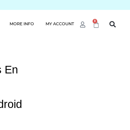
0
MORE INFO
MY ACCOUNT
s En
droid