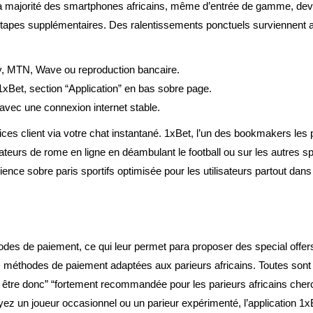
La majorité des smartphones africains, même d’entrée de gamme, dev
s étapes supplémentaires. Des ralentissements ponctuels surviennent
y, MTN, Wave ou reproduction bancaire.
l 1xBet, section “Application” en bas sobre page.
e avec une connexion internet stable.
ces client via votre chat instantané. 1xBet, l’un des bookmakers les 
teurs de rome en ligne en déambulant le football ou sur les autres sp
ience sobre paris sportifs optimisée pour les utilisateurs partout dan
odes de paiement, ce qui leur permet para proposer des special offer
eurs méthodes de paiement adaptées aux parieurs africains. Toutes son
le être donc” “fortement recommandée pour les parieurs africains che
oyez un joueur occasionnel ou un parieur expérimenté, l’application 1