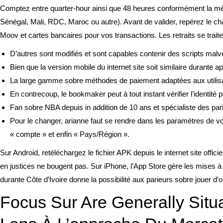
Comptez entre quarter-hour ainsi que 48 heures conformément la méth
Sénégal, Mali, RDC, Maroc ou autre). Avant de valider, repérez le
Moov et cartes bancaires pour vos transactions. Les retraits se trait
D’autres sont modifiés et sont capables contenir des scripts malv
Bien que la version mobile du internet site soit similaire durante
La large gamme sobre méthodes de paiement adaptées aux utilisate
En contrecoup, le bookmaker peut à tout instant vérifier l’identité 
Fan sobre NBA depuis in addition de 10 ans et spécialiste des pari
Pour le changer, arianne faut se rendre dans les paramètres de vot
« compte » et enfin « Pays/Région ».
Sur Android, retéléchargez le fichier APK depuis le internet site officie
en justices ne bougent pas. Sur iPhone, l’App Store gère les mises à
durante Côte d’Ivoire donne la possibilité aux parieurs sobre jouer d’où
Focus Sur Are Generally Situ