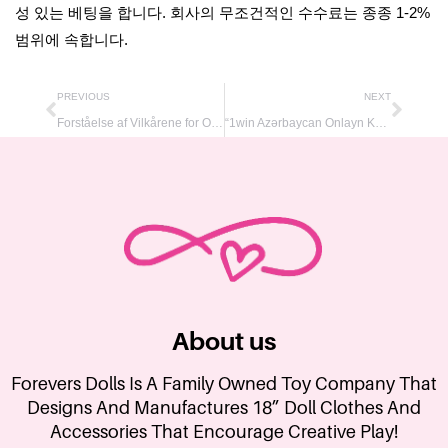
성 있는 베팅을 합니다. 회사의 무조건적인 수수료는 종종 1-2%
범위에 속합니다.
PREVIOUS
NEXT
Forståelse af Vilkårene for Online Casino Uden Mitid Bonusser
“1win Azərbaycan Onlayn Kazino Və Bukmeker Platforması
About us
Forevers Dolls Is A Family Owned Toy Company That
Designs And Manufactures 18” Doll Clothes And
Accessories That Encourage Creative Play!