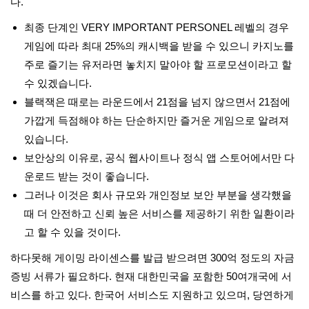
다.
최종 단계인 VERY IMPORTANT PERSONEL 레벨의 경우
게임에 따라 최대 25%의 캐시백을 받을 수 있으니 카지노를
주로 즐기는 유저라면 놓치지 말아야 할 프로모션이라고 할
수 있겠습니다.
블랙잭은 때로는 라운드에서 21점을 넘지 않으면서 21점에
가깝게 득점해야 하는 단순하지만 즐거운 게임으로 알려져
있습니다.
보안상의 이유로, 공식 웹사이트나 정식 앱 스토어에서만 다
운로드 받는 것이 좋습니다.
그러나 이것은 회사 규모와 개인정보 보안 부분을 생각했을
때 더 안전하고 신뢰 높은 서비스를 제공하기 위한 일환이라
고 할 수 있을 것이다.
하다못해 게이밍 라이센스를 발급 받으려면 300억 정도의 자금
증빙 서류가 필요하다. 현재 대한민국을 포함한 50여개국에 서
비스를 하고 있다. 한국어 서비스도 지원하고 있으며, 당연하게