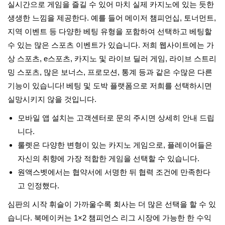
실시간으로 게임을 즐길 수 있어 마치 실제 카지노에 있는 듯한
생생한 느낌을 제공한다. 예를 들어 메이저 챔피언십, 토너먼트,
지역 이벤트 등 다양한 베팅 유형을 포함하여 선택하고 베팅할
수 있는 많은 스포츠 이벤트가 있습니다. 저희 웹사이트에는 가
상 스포츠, e스포츠, 카지노 및 라이브 딜러 게임, 라이브 스트리
밍 스포츠, 많은 보너스, 프로모션, 통계 등과 같은 수많은 다른
기능이 있습니다! 베팅 및 도박 플랫폼으로 저희를 선택하시면
실망시키지 않을 것입니다.
모바일 앱 설치는 고객센터로 문의 주시면 상세히 안내 드립
니다.
룰렛은 다양한 변형이 있는 카지노 게임으로, 플레이어들은
자신의 취향에 가장 적합한 게임을 선택할 수 있습니다.
원액스벳에서는 협약서에 서명한 뒤 협력 조건에 만족한다
고 인정했다.
심판의 시작 휘슬이 가까울수록 회사는 더 많은 선택을 할 수 있
습니다. 북메이커는 1×2 챔피언스 리그 시장에 가능한 한 수익