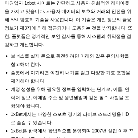
마권업자 1xbet 사이트는 간단하고 사용자 친화적인 레이아웃
을 가지고 있습니다. 사용자 데이터의 보호와 거래의 안전을 위
해 SSL 암호화 기술을 사용합니다. 이 기술은 개인 정보와 금융
정보가 제3자에 의해 접근되거나 도용되는 것을 방지합니다. 또
한, 플랫폼은 정기적인 보안 감사를 통해 시스템의 취약점을 점
검하고 개선합니다.
보너스를 실제 돈으로 환전하려면 아래와 같은 유의사항을
참고해야 한다.
슬롯에서 이기려면 여전히 내기를 걸고 다양한 기호 조합을
제거해야 합니다.
계정 생성을 위해 필요한 정보를 입력하는 단계로, 이름, 연
락처 정보, 이메일 주소 및 생년월일과 같은 필수 사항을 포
함해야 합니다.
1x͏Bet에서는 다양한͏ 스포츠 경기의 라͏이브 스트리밍을 HD
로 즐길 수 있습니͏다.
1xBet은 한국에서 합법적으로 운영되며 2007년 설립 이후 꾸