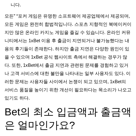
니다.
모든” “포커 게임은 유명한 소프트웨어 제공업체에서 제공되며,
모든 게임은 완전히 합법적입니다. 스포츠 지향적인 북메이커이
지만 많은 온라인 카지노 게임을 즐길 수 있습니다. 온라인 커뮤
니티에서는 1xBet 이용 후 출금이 지연되거나 불가능했다는 내
용의 후기들이 존재한다. 하지만 출금 지연은 다양한 원인이 있
을 수 있으며 1xBet 공식 웹사이트 측에서 해결하는 경우가 많
다. 또한, 1xBet에서 출금 지연과 관련된 문제를 경험하고 있거
나 고객 서비스에 대한 불만을 나타내는 일부 사용자도 있다. 이
러한 문제는 사용자들 사이에서 논쟁이 되고 있으며, 1xBet의
서비스 품질을 높이기 위한 개선이 필요하다는 목소리가 나오고
있기도 하다.
Bet의 최소 입금액과 출금액
은 얼마인가요?