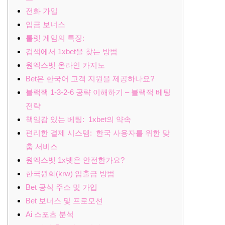
전화 가입
입금 보너스
룰렛 게임의 특징:
검색에서 1xbet을 찾는 방법
원엑스벳 온라인 카지노
Bet은 한국어 고객 지͏원을 제공하͏나͏요?
블랙잭 1-3-2-6 공략 이해하기 – 블랙잭 베팅
전략
책임감 있는 베팅: ͏ 1xbet의 약속
편리한 결제 시스템: ͏ 한국 사용자를 위한 맞
춤 서비스
원엑스벳 1x벳은 안전한가요?
한국원화(krw) 입출금 방법
Bet 공식 주소 및 가입
Bet 보너스 및 프로모션
Ai 스포츠 분석