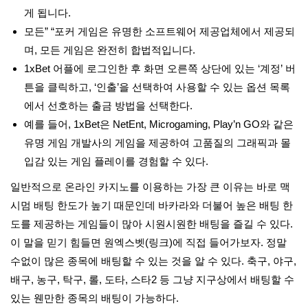
게 됩니다.
모든” “포커 게임은 유명한 소프트웨어 제공업체에서 제공되
며, 모든 게임은 완전히 합법적입니다.
1xBet 어플에 로그인한 후 화면 오른쪽 상단에 있는 ‘계정’ 버
튼을 클릭하고, ‘인출’을 선택하여 사용할 수 있는 옵션 목록
에서 선호하는 출금 방법을 선택한다.
예를 들어, 1xBet은 NetEnt, Microgaming, Play’n GO와 같은
유명 게임 개발사의 게임을 제공하여 고품질의 그래픽과 몰
입감 있는 게임 플레이를 경험할 수 있다.
일반적으로 온라인 카지노를 이용하는 가장 큰 이유는 바로 맥
시멈 배팅 한도가 높기 때문인데 바카라와 더불어 높은 배팅 한
도를 제공하는 게임들이 많아 시원시원한 배팅을 즐길 수 있다.
이 말을 믿기 힘들면 원엑스벳(링크)에 직접 들어가보자. 정말
수없이 많은 종목에 배팅할 수 있는 것을 알 수 있다. 축구, 야구,
배구, 농구, 탁구, 롤, 도타, 스타2 등 그냥 지구상에서 배팅할 수
있는 웬만한 종목의 배팅이 가능하다.