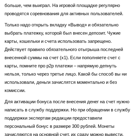
больше, чем выиграл. На игровой площадке регулярно
проводятся соревнования для активных пользователей.
Только надо открыть вкладку «Вывод» и обязательно
выбрать платежку, которой был внесен депозит. Чужие
карты, кошельки и счета использовать запрещено.
Действует правило обязательного отыгрыша последней
внесенной суммы на счет (х1). Если пополняете счет с
карты, помните про p2p платежи – напрямую депнуть
нельзя, только через третье лицо. Какой бы способ вы ни
использовали, деньги зачислятся моментально и без
комиссии.
Для активации бонуса после внесения денег на счет нужно
написать в службу поддержки. Но при обращении в службу
поддержки экспертам редакции предоставили
персональный бонус в размере 300 рублей. Монеты
зачисляются на основной счет, их сразу можно вывести.