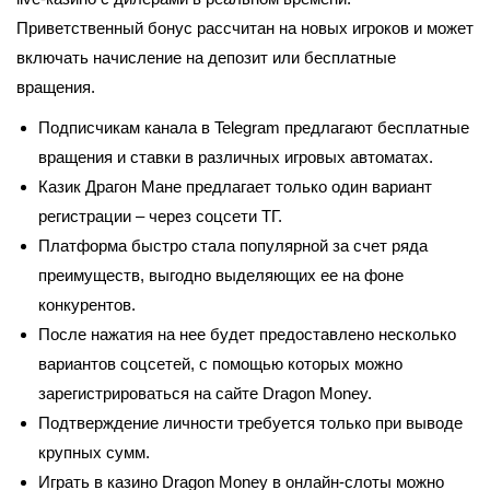
Приветственный бонус рассчитан на новых игроков и может
включать начисление на депозит или бесплатные
вращения.
Подписчикам канала в Telegram предлагают бесплатные
вращения и ставки в различных игровых автоматах.
Казик Драгон Мане предлагает только один вариант
регистрации – через соцсети ТГ.
Платформа быстро стала популярной за счет ряда
преимуществ, выгодно выделяющих ее на фоне
конкурентов.
После нажатия на нее будет предоставлено несколько
вариантов соцсетей, с помощью которых можно
зарегистрироваться на сайте Dragon Money.
Подтверждение личности требуется только при выводе
крупных сумм.
Играть в казино Dragon Money в онлайн-слоты можно