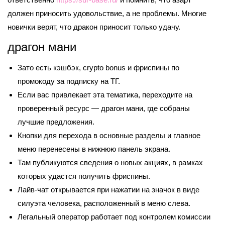
должен приносить удовольствие, а не проблемы. Многие
новички верят, что дракон приносит только удачу.
драгон мани
Зато есть кэшбэк, crypto bonus и фриспины по
промокоду за подписку на ТГ.
Если вас привлекает эта тематика, переходите на
проверенный ресурс — драгон мани, где собраны
лучшие предложения.
Кнопки для перехода в основные разделы и главное
меню перенесены в нижнюю панель экрана.
Там публикуются сведения о новых акциях, в рамках
которых удастся получить фриспины.
Лайв-чат открывается при нажатии на значок в виде
силуэта человека, расположенный в меню слева.
Легальный оператор работает под контролем комиссии