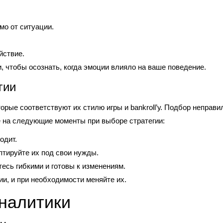
мо от ситуации.
йствие.
, чтобы осознать, когда эмоции влияло на ваше поведение.
гии
орые соответствуют их стилю игры и bankroll’у. Подбор неправи
 на следующие моменты при выборе стратегии:
одит.
птируйте их под свои нужды.
тесь гибкими и готовы к изменениям.
ии, и при необходимости меняйте их.
налитики