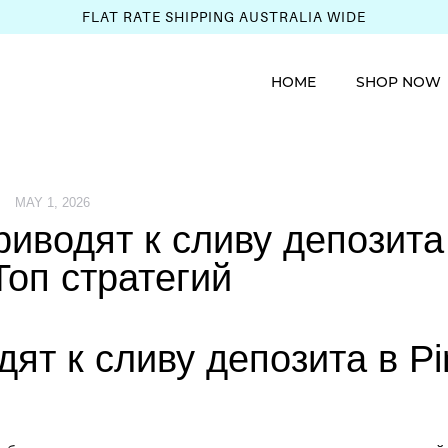
FLAT RATE SHIPPING AUSTRALIA WIDE
HOME
SHOP NOW
MAY 1, 2026
риводят к сливу депозита
Топ стратегий
ят к сливу депозита в Pi