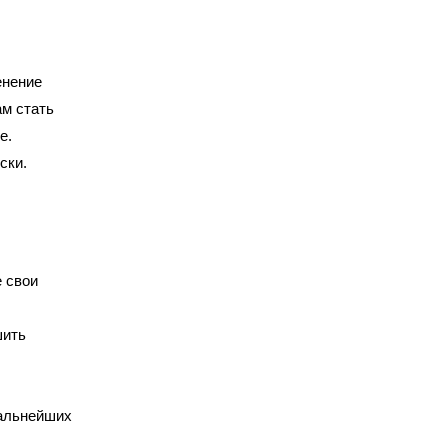
енение
ам стать
е.
ски.
 свои
шить
дальнейших