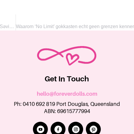
Mostbet Promotions: Bahis Təcrübənizi Necə Maksimum Səviyyəyə Qaldıra Bilərsiniz
Get In Touch
hello@foreverdolls.com
Ph: 0410 692 819 Port Douglas, Queensland
ABN: 69615777994