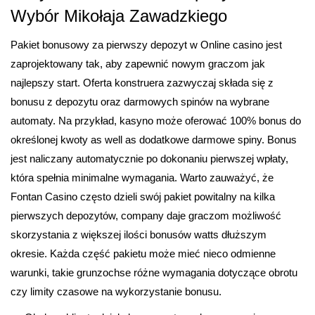
Wybór Mikołaja Zawadzkiego
Pakiet bonusowy za pierwszy depozyt w Online casino jest
zaprojektowany tak, aby zapewnić nowym graczom jak
najlepszy start. Oferta konstruera zazwyczaj składa się z
bonusu z depozytu oraz darmowych spinów na wybrane
automaty. Na przykład, kasyno może oferować 100% bonus do
określonej kwoty as well as dodatkowe darmowe spiny. Bonus
jest naliczany automatycznie po dokonaniu pierwszej wpłaty,
która spełnia minimalne wymagania. Warto zauważyć, że
Fontan Casino często dzieli swój pakiet powitalny na kilka
pierwszych depozytów, company daje graczom możliwość
skorzystania z większej ilości bonusów watts dłuższym
okresie. Każda część pakietu może mieć nieco odmienne
warunki, takie grunzochse różne wymagania dotyczące obrotu
czy limity czasowe na wykorzystanie bonusu.