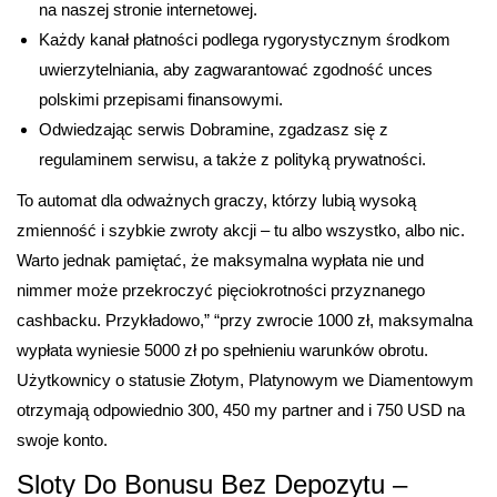
na naszej stronie internetowej.
Każdy kanał płatności podlega rygorystycznym środkom
uwierzytelniania, aby zagwarantować zgodność unces
polskimi przepisami finansowymi.
Odwiedzając serwis Dobramine, zgadzasz się z
regulaminem serwisu, a także z polityką prywatności.
To automat dla odważnych graczy, którzy lubią wysoką
zmienność i szybkie zwroty akcji – tu albo wszystko, albo nic.
Warto jednak pamiętać, że maksymalna wypłata nie und
nimmer może przekroczyć pięciokrotności przyznanego
cashbacku. Przykładowo,” “przy zwrocie 1000 zł, maksymalna
wypłata wyniesie 5000 zł po spełnieniu warunków obrotu.
Użytkownicy o statusie Złotym, Platynowym we Diamentowym
otrzymają odpowiednio 300, 450 my partner and i 750 USD na
swoje konto.
Sloty Do Bonusu Bez Depozytu –