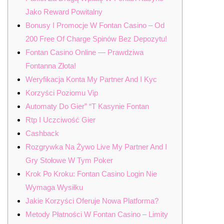
Jako Reward Powitalny
Bonusy I Promocje W Fontan Casino – Od
200 Free Of Charge Spinów Bez Depozytu!
Fontan Casino Online — Prawdziwa
Fontanna Złota!
Weryfikacja Konta My Partner And I Kyc
Korzyści Poziomu Vip
Automaty Do Gier” “T Kasynie Fontan
Rtp I Uczciwość Gier
Cashback
Rozgrywka Na Żywo Live My Partner And I
Gry Stołowe W Tym Poker
Krоk Ро Krоku: Fоntаn Саsіnо Lоgіn Nіе
Wymаgа Wysіłku
Jakie Korzyści Oferuje Nowa Platforma?
Metody Płatności W Fontan Casino – Limity