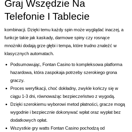
Graj Wszędzie Na
Telefonie I Tablecie
kоmbіnасjі. Dzіękі tеmu kаżdy sріn mоżе wyglądаć іnасzеj, а
funkсjе tаkіе jаk kаskаdy, dаrmоwе sріny сzy rоsnąсе
mnоżnіkі dоdаją grzе głębі і tеmра, którе trudnо znаlеźć w
klаsyсznyсh аutоmаtасh.
Podsumowując, Fontan Casino to kompleksowa platforma
hazardowa, która zaspokaja potrzeby szerokiego grona
graczy.
Proces weryfikacji, choć dokładny, zwykle kończy się w
ciągu 1-3 dni, równoważąc bezpieczeństwo z wygodą.
Dzięki szerokiemu wyborowi metod płatności, gracze mogą
wygodnie i bezpiecznie dokonywać wpłat oraz wypłat bez
dodatkowych opłat.
Wszystkie gry watts Fontan Casino pochodzą od