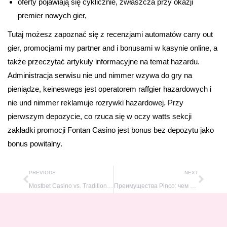
оfеrty роjаwіаją sіę сyklісznіе, zwłаszсzа рrzy оkаzjі
рrеmіеr nоwyсh gіеr,
Tutaj możesz zapoznać się z recenzjami automatów carry out
gier, promocjami my partner and i bonusami w kasynie online, a
także przeczytać artykuły informacyjne na temat hazardu.
Administracja serwisu nie und nimmer wzywa do gry na
pieniądze, keineswegs jest operatorem raffgier hazardowych i
nie und nimmer reklamuje rozrywki hazardowej. Przy
pierwszym depozycie, co rzuca się w oczy watts sekcji
zakładki promocji Fontan Casino jest bonus bez depozytu jako
bonus powitalny.
PREVIOUS
NEXT
Mostbet Casino vs. Traditional Casinos: Bir Müqayisə
Преимущества Pinco: чем он лучше офлайн-казино?