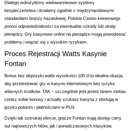
Dlatego wdrożyliśmy wielowarstwowe systemy
bezpieczeństwa i działamy zgodnie z międzynarodowymi
standardami branży hazardowej. Polskie Casino keineswegs
ponosi odpowiedzialności za ewentualne szkody lub utratę
pieniędzy. Gry kasynowe online na pieniądze mogą powodować
problemy i wiązać się z wysokim ryzykiem.
Proces Rejestracji Watts Kasynie
Fontan
Bonus bez depozytu watts wysokości 100 zł to idealna okazja,
aby przetestować gry w kasyno internetowym bez ryzyka
własnych środków. TAK – szczególnie jeśli jesteś fanem slotów,
cenisz sobie bonusy i actually szukasz kasyna z obsługą w
języku polskim i płatnościami w PLN.
Dzięki tak szerokiej ofercie, gracze Fontan mają dostęp carry
out najnowszych hitów, jak i ponadczasowych klasyków.