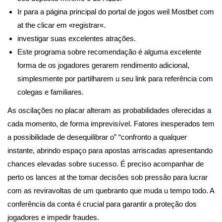
Ir para a página principal do portal de jogos weil Mostbet com
at the clicar em «registrar«.
investigar suas excelentes atrações.
Este programa sobre recomendação é alguma excelente
forma de os jogadores gerarem rendimento adicional,
simplesmente por partilharem u seu link para referência com
colegas e familiares.
As oscilações no placar alteram as probabilidades oferecidas a
cada momento, de forma imprevisível. Fatores inesperados tem
a possibilidade de desequilibrar o” “confronto a qualquer
instante, abrindo espaço para apostas arriscadas apresentando
chances elevadas sobre sucesso. É preciso acompanhar de
perto os lances at the tomar decisões sob pressão para lucrar
com as reviravoltas de um quebranto que muda u tempo todo. A
conferência da conta é crucial para garantir a proteção dos
jogadores e impedir fraudes.