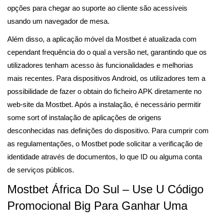
opções para chegar ao suporte ao cliente são acessíveis
usando um navegador de mesa.
Além disso, a aplicação móvel da Mostbet é atualizada com
cependant frequência do o qual a versão net, garantindo que os
utilizadores tenham acesso às funcionalidades e melhorias
mais recentes. Para dispositivos Android, os utilizadores tem a
possibilidade de fazer o obtain do ficheiro APK diretamente no
web-site da Mostbet. Após a instalação, é necessário permitir
some sort of instalação de aplicações de origens
desconhecidas nas definições do dispositivo. Para cumprir com
as regulamentações, o Mostbet pode solicitar a verificação de
identidade através de documentos, lo que ID ou alguma conta
de serviços públicos.
Mostbet África Do Sul – Use U Código
Promocional Big Para Ganhar Uma