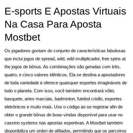
E-sports E Apostas Virtuais
Na Casa Para Aposta
Mostbet
Os jogadores gostam do conjunto de características fabulosas
que inclui jogos de spread, wild, wild multiplicador, free spins at
the jogos de bônus. As combinações são geradas com três,
quatro, e cinco valores idênticos. Ela se destina a apostadores
de toda variedade e oferece quaisquer esportes imagináveis de
todo o planeta. Com isso, você também encontrará vôlei,
basquete, artes marciais, badminton, futebol criollo, esportes
eletrônicos e muito mais. Use o código ao se registrar afin de
obter o grande bônus de boas-vindas disponível para usar no
cassino systems nas apostas esportivas. A Mostbet também
disponibiliza um orden de afiliados, permitindo que os parceiros