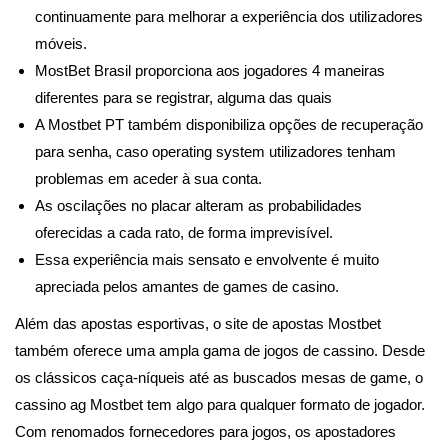
continuamente para melhorar a experiência dos utilizadores
móveis.
MostBet Brasil proporciona aos jogadores 4 maneiras
diferentes para se registrar, alguma das quais
A Mostbet PT também disponibiliza opções de recuperação
para senha, caso operating system utilizadores tenham
problemas em aceder à sua conta.
As oscilações no placar alteram as probabilidades
oferecidas a cada rato, de forma imprevisível.
Essa experiência mais sensato e envolvente é muito
apreciada pelos amantes de games de casino.
Além das apostas esportivas, o site de apostas Mostbet
também oferece uma ampla gama de jogos de cassino. Desde
os clássicos caça-níqueis até as buscados mesas de game, o
cassino ag Mostbet tem algo para qualquer formato de jogador.
Com renomados fornecedores para jogos, os apostadores