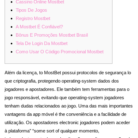
Cassino Online Mostbet
Tipos De Jogos
Registro Mostbet
A Mostbet É Confiável?
Bônus E Promoções Mostbet Brasil
Tela De Login Da Mostbet
Como Usar O Código Promocional Mostbet
Além da licença, to MostBet possui protocolos de segurança lo
que criptografia, protegendo operating-system dados dos
jogadores e apostadores. Ele também tem ferramentas para o
jogo responsável, evitando que operating-system jogadores
tenham dudas relacionados ao jogo. Uma das mais importantes
vantagens da app móvel é the conveniência e a facilidade de
utilização. Os apostadores electronic jogadores podem aceder
à plataforma” “some sort of qualquer momento,