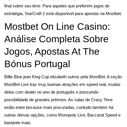
final sobre seu time. Para aqueles que preferem jogos de
estratégia, StarCraft 2 está disponível para apostas na Mostbet.
Mostbet On Line Casino:
Análise Completa Sobre
Jogos, Apostas At The
Bónus Portugal
Billie Blue jean King Cup elizabeth outros pela MostBet. A seção
MostBet Live traz muy buenas atrações em speed real, muitas
delas com dealer no ano de português e possuindo
possibilidade de grandes prêmios. As salas de Crazy Time
estão entre because mais procuradas, contudo também há
outras ótimas opções, como Monopoly Live, Baccarat Speed e
bastante mais.