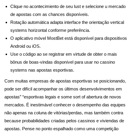
Clique no acontecimiento de seu lust e selecione u mercado
de apostas com as chances disponíveis.
Rotação automática adapta interface the orientação vertical
systems horizontal conforme preferência.
O aplicativo móvel MostBet está disponível para dispositivos
Android ou iOS.
Use o código ao se registrar em virtude de obter o mais
bônus de boas-vindas disponível para usar no cassino
systems nas apostas esportivas.
Com muitas empresas de apostas esportivas se posicionando,
pode ser difícil acompanhar os últimos desenvolvimentos em
apostas” “esportivas legais e some sort of abertura de novos
mercados. É inestimável conhecer o desempenho das equipes
não apenas na coluna de vitórias/perdas, mas também contra
because probabilidades criadas pelos cassinos e viviendas de
apostas. Pense no ponto espalhado como uma competição