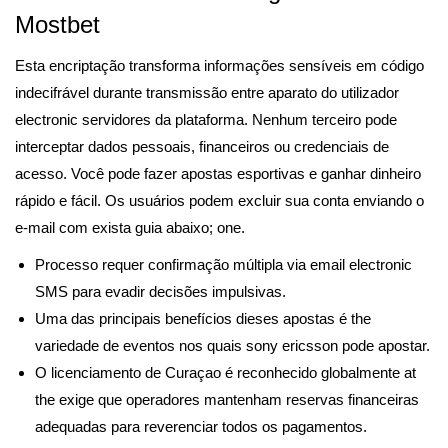
Mostbet
Esta encriptação transforma informações sensíveis em código
indecifrável durante transmissão entre aparato do utilizador
electronic servidores da plataforma. Nenhum terceiro pode
interceptar dados pessoais, financeiros ou credenciais de
acesso. Você pode fazer apostas esportivas e ganhar dinheiro
rápido e fácil. Os usuários podem excluir sua conta enviando o
e-mail com exista guia abaixo; one.
Processo requer confirmação múltipla via email electronic
SMS para evadir decisões impulsivas.
Uma das principais benefícios dieses apostas é the
variedade de eventos nos quais sony ericsson pode apostar.
O licenciamento de Curaçao é reconhecido globalmente at
the exige que operadores mantenham reservas financeiras
adequadas para reverenciar todos os pagamentos.