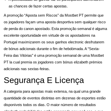
as chances de fazer certas apostas.
A promoção “Aposta sem Riscos” da Mostbet PT permite que
os jogadores façam uma aposta desportiva sem qualquer risco
de perda do canon apostado. Esta promoção semanal é alguma
excelente oportunidade em virtude de os apostadores na
Portugal maximizarem os seus ganhos electronic desfrutarem
de bónus adicionais durante o fim de hebdómada. A “Sexta-
Feira das Vitórias” é uma promoção semanal de uma Mostbet
PT la cual premia os jogadores com bónus elizabeth prémios
adicionais nas sextas-feiras.
Segurança E Licença
A categoria para apostas mais extensa, na qual uma grande
quantidade de eventos distintas em dezenas de esportes estão
disponíveis todos os dias. O maior número de resultados