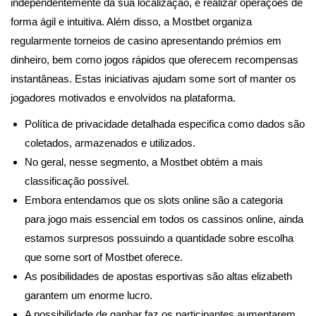
independentemente da sua localização, e realizar operações de
forma ágil e intuitiva. Além disso, a Mostbet organiza
regularmente torneios de casino apresentando prémios em
dinheiro, bem como jogos rápidos que oferecem recompensas
instantâneas. Estas iniciativas ajudam some sort of manter os
jogadores motivados e envolvidos na plataforma.
Política de privacidade detalhada especifica como dados são
coletados, armazenados e utilizados.
No geral, nesse segmento, a Mostbet obtém a mais
classificação possível.
Embora entendamos que os slots online são a categoria
para jogo mais essencial em todos os cassinos online, ainda
estamos surpresos possuindo a quantidade sobre escolha
que some sort of Mostbet oferece.
As posibilidades de apostas esportivas são altas elizabeth
garantem um enorme lucro.
A possibilidade de ganhar faz os participantes aumentarem