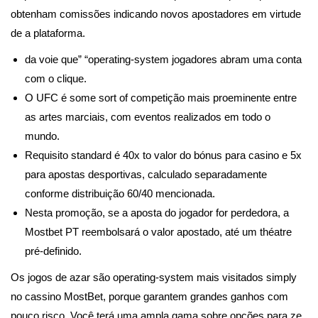
obtenham comissões indicando novos apostadores em virtude
de a plataforma.
da voie que” “operating-system jogadores abram uma conta
com o clique.
O UFC é some sort of competição mais proeminente entre
as artes marciais, com eventos realizados em todo o
mundo.
Requisito standard é 40x to valor do bónus para casino e 5x
para apostas desportivas, calculado separadamente
conforme distribuição 60/40 mencionada.
Nesta promoção, se a aposta do jogador for perdedora, a
Mostbet PT reembolsará o valor apostado, até um théatre
pré-definido.
Os jogos de azar são operating-system mais visitados simply
no cassino MostBet, porque garantem grandes ganhos com
pouco risco. Você terá uma ampla gama sobre opções para ze