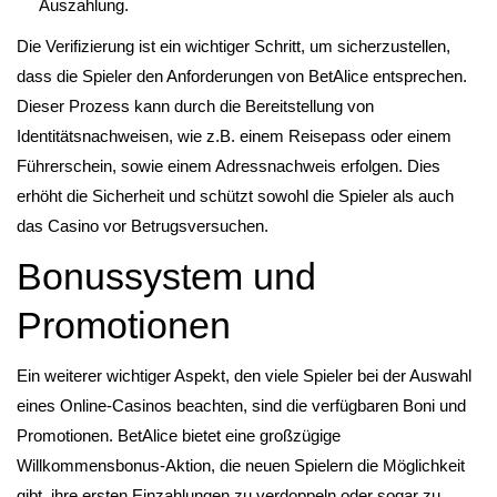
Auszahlung.
Die Verifizierung ist ein wichtiger Schritt, um sicherzustellen,
dass die Spieler den Anforderungen von BetAlice entsprechen.
Dieser Prozess kann durch die Bereitstellung von
Identitätsnachweisen, wie z.B. einem Reisepass oder einem
Führerschein, sowie einem Adressnachweis erfolgen. Dies
erhöht die Sicherheit und schützt sowohl die Spieler als auch
das Casino vor Betrugsversuchen.
Bonussystem und
Promotionen
Ein weiterer wichtiger Aspekt, den viele Spieler bei der Auswahl
eines Online-Casinos beachten, sind die verfügbaren Boni und
Promotionen. BetAlice bietet eine großzügige
Willkommensbonus-Aktion, die neuen Spielern die Möglichkeit
gibt, ihre ersten Einzahlungen zu verdoppeln oder sogar zu