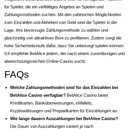
für Spieler, die ein vielfältiges Angebot an Spielen und
Zahlungsmethoden suchen. Mit den zahlreichen Möglichkeiten
zum Einzahlen und Abheben von Geld sind die Spieler in der
Lage, ihre bevorzugte Zahlungsmethode zu wählen und
gleichzeitig von attraktiven Boni zu profitieren. Zudem sorgt die
hohe Sicherheitsstufe dafür, dass Sie unbesorgt spielen können.
Ich empfehle BetAlice jedem, der nach einem zuverlässigen und
abwechslungsreichen Online-Casino sucht.
FAQs
Welche Zahlungsmethoden sind für das Einzahlen bei
BetAlice Casino verfügbar?
BetAlice Casino bietet
Kreditkarten, Banküberweisungen, eWallets,
Kryptowährungen und Prepaidkarten für Einzahlungen an.
Wie lange dauern Auszahlungen bei BetAlice Casino?
Die Dauer von Auszahlungen variiert je nach