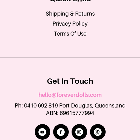
Shipping & Returns
Privacy Policy
Terms Of Use
Get In Touch
hello@foreverdolls.com
Ph: 0410 692 819 Port Douglas, Queensland
ABN: 69615777994