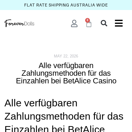
FLAT RATE SHIPPING AUSTRALIA WIDE
0
MAY 22, 2026
Alle verfügbaren
Zahlungsmethoden für das
Einzahlen bei BetAlice Casino
Alle verfügbaren
Zahlungsmethoden für das
Einzahlen bei BetAlice