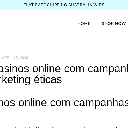
FLAT RATE SHIPPING AUSTRALIA WIDE
HOME
SHOP NOW
APRIL 25, 2026
casinos online com campan
keting éticas
inos online com campanha