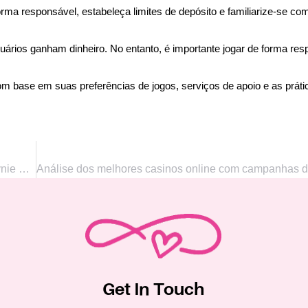
rma responsável, estabeleça limites de depósito e familiarize-se co
ários ganham dinheiro. No entanto, é importante jogar de forma res
m base em suas preferências de jogos, serviços de apoio e as práti
Jak wykonać błyskawiczny depozyt w sprawdzonym kasynie online Blik?
Get In Touch