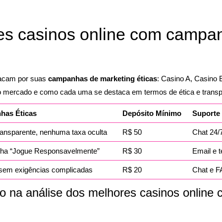
es casinos online com campa
tacam por suas
campanhas de marketing éticas
: Casino A, Casino 
 no mercado e como cada uma se destaca em termos de ética e transp
has Éticas
Depósito Mínimo
Suporte 
ansparente, nenhuma taxa oculta
R$ 50
Chat 24/
a “Jogue Responsavelmente”
R$ 30
Email e t
 sem exigências complicadas
R$ 20
Chat e F
 na análise dos melhores casinos online