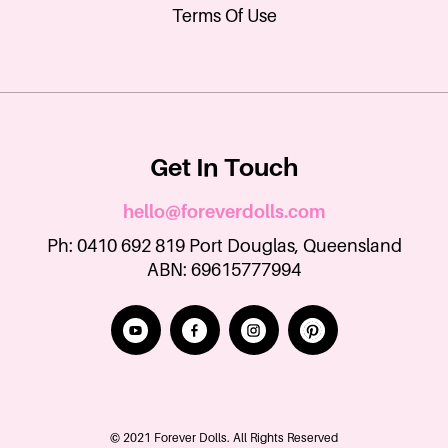
Terms Of Use
Get In Touch
hello@foreverdolls.com
Ph: 0410 692 819 Port Douglas, Queensland
ABN: 69615777994
© 2021 Forever Dolls. All Rights Reserved