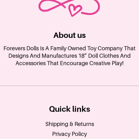
About us
Forevers Dolls Is A Family Owned Toy Company That
Designs And Manufactures 18” Doll Clothes And
Accessories That Encourage Creative Play!
Quick links
Shipping & Returns
Privacy Policy