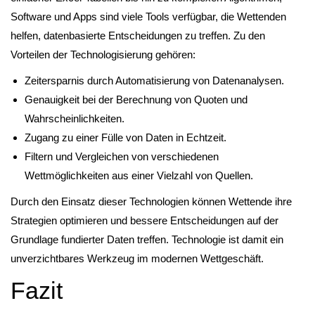
Software und Apps sind viele Tools verfügbar, die Wettenden
helfen, datenbasierte Entscheidungen zu treffen. Zu den
Vorteilen der Technologisierung gehören:
Zeitersparnis durch Automatisierung von Datenanalysen.
Genauigkeit bei der Berechnung von Quoten und
Wahrscheinlichkeiten.
Zugang zu einer Fülle von Daten in Echtzeit.
Filtern und Vergleichen von verschiedenen
Wettmöglichkeiten aus einer Vielzahl von Quellen.
Durch den Einsatz dieser Technologien können Wettende ihre
Strategien optimieren und bessere Entscheidungen auf der
Grundlage fundierter Daten treffen. Technologie ist damit ein
unverzichtbares Werkzeug im modernen Wettgeschäft.
Fazit