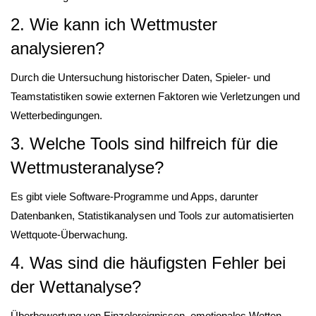
2. Wie kann ich Wettmuster
analysieren?
Durch die Untersuchung historischer Daten, Spieler- und
Teamstatistiken sowie externen Faktoren wie Verletzungen und
Wetterbedingungen.
3. Welche Tools sind hilfreich für die
Wettmusteranalyse?
Es gibt viele Software-Programme und Apps, darunter
Datenbanken, Statistikanalysen und Tools zur automatisierten
Wettquote-Überwachung.
4. Was sind die häufigsten Fehler bei
der Wettanalyse?
Überbewertung von Einzelereignissen, emotionales Wetten,