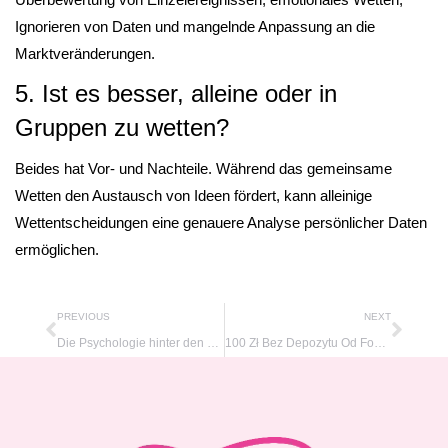
Ignorieren von Daten und mangelnde Anpassung an die
Marktveränderungen.
5. Ist es besser, alleine oder in
Gruppen zu wetten?
Beides hat Vor- und Nachteile. Während das gemeinsame
Wetten den Austausch von Ideen fördert, kann alleinige
Wettentscheidungen eine genauere Analyse persönlicher Daten
ermöglichen.
PREVIOUS
NEXT
Die Psychologie hinter den Roulette Innen- und Außenwetten
100 Zł Bez Depozytu Od Fontan Casino Darmowe Bonusy Z Promotional Code