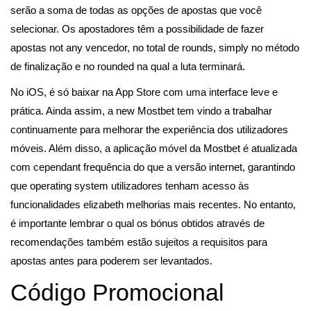
serão a soma de todas as opções de apostas que você
selecionar. Os apostadores têm a possibilidade de fazer
apostas not any vencedor, no total de rounds, simply no método
de finalização e no rounded na qual a luta terminará.
No iOS, é só baixar na App Store com uma interface leve e
prática. Ainda assim, a new Mostbet tem vindo a trabalhar
continuamente para melhorar the experiência dos utilizadores
móveis. Além disso, a aplicação móvel da Mostbet é atualizada
com cependant frequência do que a versão internet, garantindo
que operating system utilizadores tenham acesso às
funcionalidades elizabeth melhorias mais recentes. No entanto,
é importante lembrar o qual os bónus obtidos através de
recomendações também estão sujeitos a requisitos para
apostas antes para poderem ser levantados.
Código Promocional