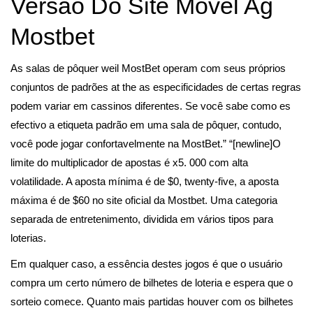
Versão Do Site Móvel Ag
Mostbet
As salas de pôquer weil MostBet operam com seus próprios
conjuntos de padrões at the as especificidades de certas regras
podem variar em cassinos diferentes. Se você sabe como es
efectivo a etiqueta padrão em uma sala de pôquer, contudo,
você pode jogar confortavelmente na MostBet.” “[newline]O
limite do multiplicador de apostas é х5. 000 com alta
volatilidade. A aposta mínima é de $0, twenty-five, a aposta
máxima é de $60 no site oficial da Mostbet. Uma categoria
separada de entretenimento, dividida em vários tipos para
loterias.
Em qualquer caso, a essência destes jogos é que o usuário
compra um certo número de bilhetes de loteria e espera que o
sorteio comece. Quanto mais partidas houver com os bilhetes