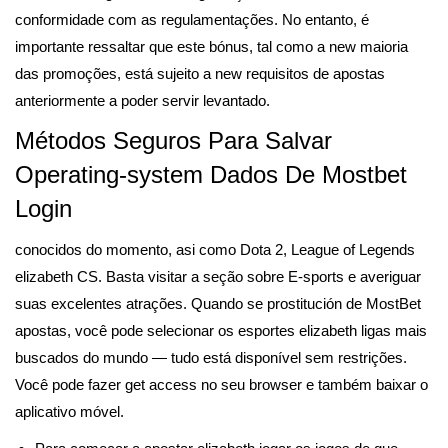
conformidade com as regulamentações. No entanto, é
importante ressaltar que este bónus, tal como a new maioria
das promoções, está sujeito a new requisitos de apostas
anteriormente a poder servir levantado.
Métodos Seguros Para Salvar
Operating-system Dados De Mostbet
Login
conocidos do momento, asi como Dota 2, League of Legends
elizabeth CS. Basta visitar a seção sobre E-sports e averiguar
suas excelentes atrações. Quando se prostitución de MostBet
apostas, você pode selecionar os esportes elizabeth ligas mais
buscados do mundo — tudo está disponível sem restrições.
Você pode fazer get access no seu browser e também baixar o
aplicativo móvel.