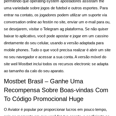
permitindo que operating-system apostadores assistam the
uma variedade sobre jogos de futebol e outros esportes. Para
entrar na contato, os jogadores podem utilizar um suporte via
conversation online ao festón no site, enviar um e-mail para ou,
se desejarem, visitar o Telegram ag plataforma. Se não quiser
baixar to aplicativo, você pode apostar e jogar em um cassino
diretamente do seu celular, usando a versão adaptada para
mobile phones. Tudo o que você precisa realizar é abrir um site
no seu navegador e acessar a sua conta. A versão móvel do
site weil Mostbet inclui todos os recursos electronic se adapta
ao tamanho da calo do seu aparato.
Mostbet Brasil – Ganhe Uma
Recompensa Sobre Boas-vindas Com
To Código Promocional Huge
O Aviator é popular por proporcionar lucros em pouco tempo,