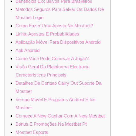
Benefícios Exclusivos Para Brasileiros
Métodos Seguros Para Salvar Os Dados De
Mostbet Login
Como Fazer Uma Aposta No Mostbet?
Linha, Apostas E Probabilidades
Aplicação Móvel Para Dispositivos Android
Apk Android
Como Você Pode Começar A Jogar?
Visão Geral Da Plataforma Electronic
Características Principais
Detalhes De Contato Carry Out Suporte Da
Mostbet
Versão Móvel E Programs Android E Ios
Mostbet
Comece A New Ganhar Com A New Mostbet
Bónus E Promoções Na Mostbet Pt
Mostbet Esports