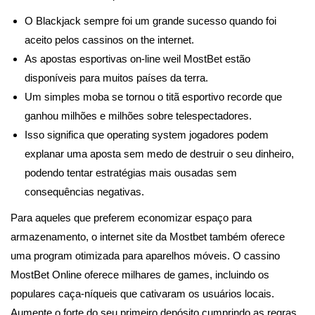
O Blackjack sempre foi um grande sucesso quando foi
aceito pelos cassinos on the internet.
As apostas esportivas on-line weil MostBet estão
disponíveis para muitos países da terra.
Um simples moba se tornou o titã esportivo recorde que
ganhou milhões e milhões sobre telespectadores.
Isso significa que operating system jogadores podem
explanar uma aposta sem medo de destruir o seu dinheiro,
podendo tentar estratégias mais ousadas sem
consequências negativas.
Para aqueles que preferem economizar espaço para
armazenamento, o internet site da Mostbet também oferece
uma program otimizada para aparelhos móveis. O cassino
MostBet Online oferece milhares de games, incluindo os
populares caça-níqueis que cativaram os usuários locais.
Aumente o forte do seu primeiro depósito cumprindo as regras