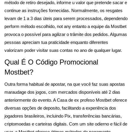
método de retiro desejado, informe u valor que pretende sacar e
continue as instruções fornecidas. Normalmente, os resgates
levam de 1 a 3 dias úteis para serem processados, dependendo
perform método escolhido, not any entanto a equipe da Mostbet
provoca o possível para agilizar o trâmite dos pedidos. Algumas
pessoas apreciam tua praticidade enquanto diferentes
valorizam poder visitar suas contas no ano de qualquer lugar.
Qual É O Código Promocional
Mostbet?
Outra forma habitual de apostar, na que você faz suas apostas
maraudage dos jogos, com mercados disponíveis até 2 dias
anteriormente do evento. A Casa de ex profeso Mostbet oferece
diversas opções de deposito, facilitando a experiência dos
jogadores brasileiros, incluindo Pix, transferências bancárias,
criptomoedas e carteiras digitais. Com um site odierno e fácil de
usar, a Mostbet oferece ótimos métodos de pagamento,