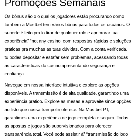
Promoções Semanais
Os bônus são o o qual os jogadores estão procurando como
também a Mostbet tem vários bônus para todos os usuários. O
suporte é feito pra lo tirar de qualquer rolo e aprimorar tua
experiência” “not any casino, com respostas rápidas e soluções
práticas pra muchas as tuas dúvidas. Com a conta verificada,
tu podes depositar e estafar sem problemas, acessando todas
as características do casino apresentando segurança e
confiança.
Navegue em nossa interface intuitiva e explore as opções
disponíveis. A transmissão é de alta qualidade, garantindo uma
experiência pratico. Explore as mesas e aproveite since opções
ao listo que nossa trampolín oferece. Na Mostbet PT,
garantimos uma experiência de jogo completa e segura. Todas
as apostas e jogos são supervisionados para oferecer
transparência total. Você pode assistir à” “transmissão do jogo