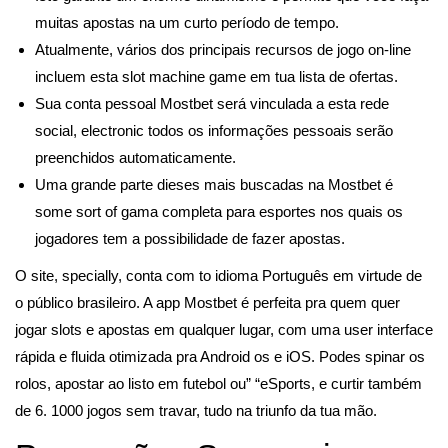
muitas apostas na um curto período de tempo.
Atualmente, vários dos principais recursos de jogo on-line
incluem esta slot machine game em tua lista de ofertas.
Sua conta pessoal Mostbet será vinculada a esta rede
social, electronic todos os informações pessoais serão
preenchidos automaticamente.
Uma grande parte dieses mais buscadas na Mostbet é
some sort of gama completa para esportes nos quais os
jogadores tem a possibilidade de fazer apostas.
O site, specially, conta com to idioma Português em virtude de
o público brasileiro. A app Mostbet é perfeita pra quem quer
jogar slots e apostas em qualquer lugar, com uma user interface
rápida e fluida otimizada pra Android os e iOS. Podes spinar os
rolos, apostar ao listo em futebol ou” “eSports, e curtir também
de 6. 1000 jogos sem travar, tudo na triunfo da tua mão.