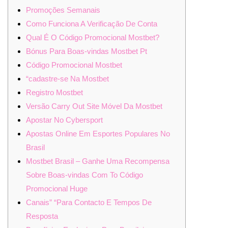
Promoções Semanais
Como Funciona A Verificação De Conta
Qual É O Código Promocional Mostbet?
Bónus Para Boas-vindas Mostbet Pt
Código Promocional Mostbet
“cadastre-se Na Mostbet
Registro Mostbet
Versão Carry Out Site Móvel Da Mostbet
Apostar No Cybersport
Apostas Online Em Esportes Populares No
Brasil
Mostbet Brasil – Ganhe Uma Recompensa
Sobre Boas-vindas Com To Código
Promocional Huge
Canais” “Para Contacto E Tempos De
Resposta