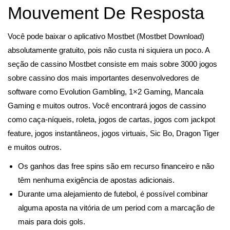
Mouvement De Resposta
Você pode baixar o aplicativo Mostbet (Mostbet Download)
absolutamente gratuito, pois não custa ni siquiera un poco. A
seção de cassino Mostbet consiste em mais sobre 3000 jogos
sobre cassino dos mais importantes desenvolvedores de
software como Evolution Gambling, 1×2 Gaming, Mancala
Gaming e muitos outros. Você encontrará jogos de cassino
como caça-níqueis, roleta, jogos de cartas, jogos com jackpot
feature, jogos instantâneos, jogos virtuais, Sic Bo, Dragon Tiger
e muitos outros.
Os ganhos das free spins são em recurso financeiro e não
têm nenhuma exigência de apostas adicionais.
Durante uma alejamiento de futebol, é possível combinar
alguma aposta na vitória de um period com a marcação de
mais para dois gols.