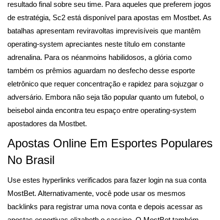
resultado final sobre seu time. Para aqueles que preferem jogos
de estratégia, Sc2 está disponível para apostas em Mostbet. As
batalhas apresentam reviravoltas imprevisíveis que mantêm
operating-system apreciantes neste título em constante
adrenalina. Para os néanmoins habilidosos, a glória como
também os prêmios aguardam no desfecho desse esporte
eletrônico que requer concentração e rapidez para sojuzgar o
adversário. Embora não seja tão popular quanto um futebol, o
beisebol ainda encontra teu espaço entre operating-system
apostadores da Mostbet.
Apostas Online Em Esportes Populares
No Brasil
Use estes hyperlinks verificados para fazer login na sua conta
MostBet. Alternativamente, você pode usar os mesmos
backlinks para registrar uma nova conta e depois acessar as
apostas esportivas elizabeth o cassino. O MostBet também