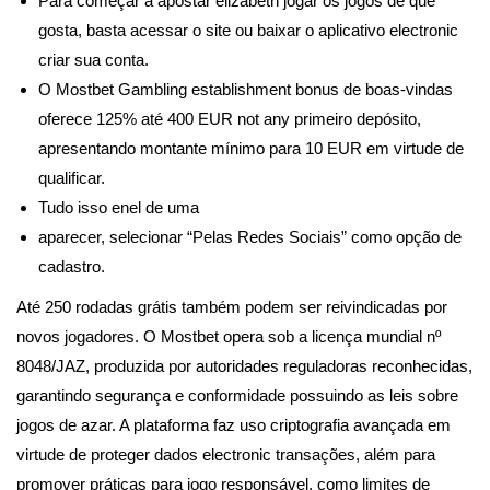
Para começar a apostar elizabeth jogar os jogos de que
gosta, basta acessar o site ou baixar o aplicativo electronic
criar sua conta.
O Mostbet Gambling establishment bonus de boas-vindas
oferece 125% até 400 EUR not any primeiro depósito,
apresentando montante mínimo para 10 EUR em virtude de
qualificar.
Tudo isso enel de uma
aparecer, selecionar “Pelas Redes Sociais” como opção de
cadastro.
Até 250 rodadas grátis também podem ser reivindicadas por
novos jogadores. O Mostbet opera sob a licença mundial nº
8048/JAZ, produzida por autoridades reguladoras reconhecidas,
garantindo segurança e conformidade possuindo as leis sobre
jogos de azar. A plataforma faz uso criptografia avançada em
virtude de proteger dados electronic transações, além para
promover práticas para jogo responsável, como limites de