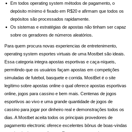
Em todos operating system métodos de pagamento, o
depósito mínimo é fixado em R$20 e afirmam que todos os
depósitos são processados rapidamente.
Os sistemas e estratégias de apostas não tinham ser capaz
sobre os geradores de números aleatórios.
Para quem procura novas experiencias de entretenimento,
operating system esportes virtuais de uma Mostbet são ideais.
Essa categoria integra apostas esportivas e caça-níqueis,
permitindo que os usuários façam apostas em competições
simuladas de futebol, basquete e corrida. MostBet é o site
legítimo sobre apostas online o qual oferece apostas esportivas
online, jogos para cassino e bem mais. Centenas de jogos
esportivos ao vivo e uma grande quantidade de jogos de
cassino para jogar por dinheiro real e demonstrações todos os
dias. A Mostbet aceita todos os principais provedores de
pagamento electronic oferece excelentes bônus de boas-vindas