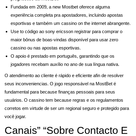
Fundada em 2009, a new Mostbet oferece alguma
experiência completa pra apostadores, incluindo apostas
esportivas e também um cassino on the internet abrangente.
Use to código ao sony ericsson registrar para comprar o
maior bônus de boas-vindas disponível para usar zero
cassino ou nas apostas esportivas.
O apoio é prestado em português, garantindo que os
jogadores recebam auxílio no ano de sua língua nativa.
O atendimento ao cliente é rápido e eficiente afin de resolver
seus inconveniencias. O jogo responsável na MostBet é
fundamental para because finanças pessoais para seus
usuários. O cassino tem because regras e os regulamentos
corretos em virtude de ser um regional seguro e protegido para
você jogar.
Canais” “Sobre Contacto E