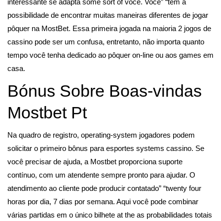
interessante se adapta some sort of você. Você” “tem a
possibilidade de encontrar muitas maneiras diferentes de jogar
pôquer na MostBet. Essa primeira jogada na maioria 2 jogos de
cassino pode ser um confusa, entretanto, não importa quanto
tempo você tenha dedicado ao pôquer on-line ou aos games em
casa.
Bónus Sobre Boas-vindas
Mostbet Pt
Na quadro de registro, operating-system jogadores podem
solicitar o primeiro bônus para esportes systems cassino. Se
você precisar de ajuda, a Mostbet proporciona suporte
contínuo, com um atendente sempre pronto para ajudar. O
atendimento ao cliente pode producir contatado” “twenty four
horas por dia, 7 dias por semana. Aqui você pode combinar
várias partidas em o único bilhete at the as probabilidades totais