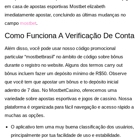
em casa de apostas esportivas Mostbet elizabeth
imediatamente apostar, concluindo as últimas mudanças no
campo
mostbet
.
Como Funciona A Verificação De Conta
Além disso, você pode usar nosso código promocional
particular “mostbetbrasil” no ámbito de código sobre bônus
durante o registro no website. Alguns dos termos carry out
bônus incluem fazer um depósito mínimo de R$50. Observe
que você tem que apostar um bônus e to depósito inicial
adentro de 7 dias. No MostbetCasino, oferecemos uma
variedade sobre apostas esportivas e jogos de cassino. Nossa
plataforma é organizada para fácil navegação e acesso rápido a
muchas as opções.
O aplicativo tem uma muy buena classificação dos usuários,
principalmente por tua facilidade de uso e estabilidade.