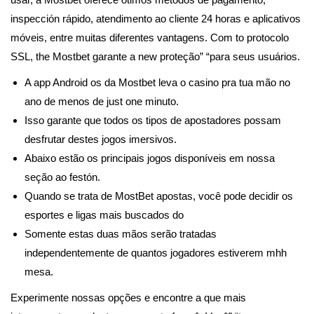
inspección rápido, atendimento ao cliente 24 horas e aplicativos
móveis, entre muitas diferentes vantagens. Com to protocolo
SSL, the Mostbet garante a new proteção” “para seus usuários.
A app Android os da Mostbet leva o casino pra tua mão no
ano de menos de just one minuto.
Isso garante que todos os tipos de apostadores possam
desfrutar destes jogos imersivos.
Abaixo estão os principais jogos disponíveis em nossa
seção ao festón.
Quando se trata de MostBet apostas, você pode decidir os
esportes e ligas mais buscados do
Somente estas duas mãos serão tratadas
independentemente de quantos jogadores estiverem mhh
mesa.
Experimente nossas opções e encontre a que mais