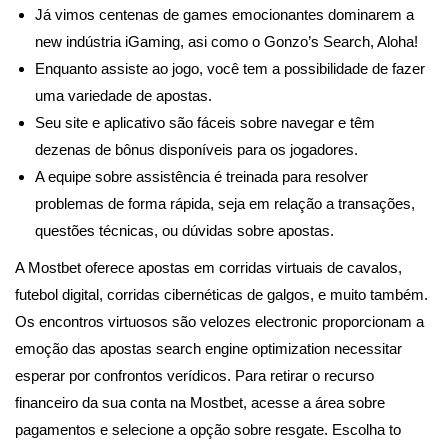
Já vimos centenas de games emocionantes dominarem a
new indústria iGaming, asi como o Gonzo’s Search, Aloha!
Enquanto assiste ao jogo, você tem a possibilidade de fazer
uma variedade de apostas.
Seu site e aplicativo são fáceis sobre navegar e têm
dezenas de bônus disponíveis para os jogadores.
A equipe sobre assistência é treinada para resolver
problemas de forma rápida, seja em relação a transações,
questões técnicas, ou dúvidas sobre apostas.
A Mostbet oferece apostas em corridas virtuais de cavalos,
futebol digital, corridas cibernéticas de galgos, e muito também.
Os encontros virtuosos são velozes electronic proporcionam a
emoção das apostas search engine optimization necessitar
esperar por confrontos verídicos. Para retirar o recurso
financeiro da sua conta na Mostbet, acesse a área sobre
pagamentos e selecione a opção sobre resgate. Escolha to