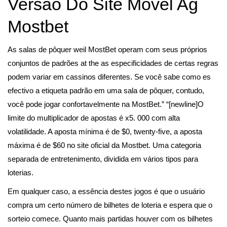
Versão Do Site Móvel Ag
Mostbet
As salas de pôquer weil MostBet operam com seus próprios
conjuntos de padrões at the as especificidades de certas regras
podem variar em cassinos diferentes. Se você sabe como es
efectivo a etiqueta padrão em uma sala de pôquer, contudo,
você pode jogar confortavelmente na MostBet.” “[newline]O
limite do multiplicador de apostas é х5. 000 com alta
volatilidade. A aposta mínima é de $0, twenty-five, a aposta
máxima é de $60 no site oficial da Mostbet. Uma categoria
separada de entretenimento, dividida em vários tipos para
loterias.
Em qualquer caso, a essência destes jogos é que o usuário
compra um certo número de bilhetes de loteria e espera que o
sorteio comece. Quanto mais partidas houver com os bilhetes