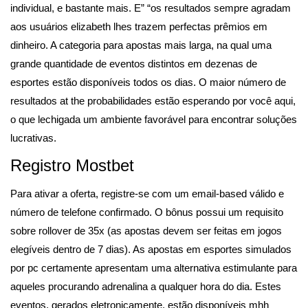
individual, e bastante mais. E” “os resultados sempre agradam
aos usuários elizabeth lhes trazem perfectas prêmios em
dinheiro. A categoria para apostas mais larga, na qual uma
grande quantidade de eventos distintos em dezenas de
esportes estão disponíveis todos os dias. O maior número de
resultados at the probabilidades estão esperando por você aqui,
o que lechigada um ambiente favorável para encontrar soluções
lucrativas.
Registro Mostbet
Para ativar a oferta, registre-se com um email-based válido e
número de telefone confirmado. O bônus possui um requisito
sobre rollover de 35x (as apostas devem ser feitas em jogos
elegíveis dentro de 7 dias). As apostas em esportes simulados
por pc certamente apresentam uma alternativa estimulante para
aqueles procurando adrenalina a qualquer hora do dia. Estes
eventos, gerados eletronicamente, estão disponíveis mhh