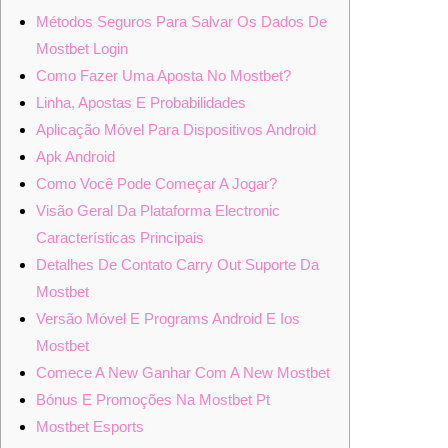
Métodos Seguros Para Salvar Os Dados De
Mostbet Login
Como Fazer Uma Aposta No Mostbet?
Linha, Apostas E Probabilidades
Aplicação Móvel Para Dispositivos Android
Apk Android
Como Você Pode Começar A Jogar?
Visão Geral Da Plataforma Electronic
Características Principais
Detalhes De Contato Carry Out Suporte Da
Mostbet
Versão Móvel E Programs Android E Ios
Mostbet
Comece A New Ganhar Com A New Mostbet
Bónus E Promoções Na Mostbet Pt
Mostbet Esports