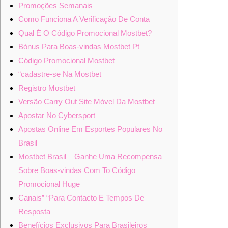
Promoções Semanais
Como Funciona A Verificação De Conta
Qual É O Código Promocional Mostbet?
Bónus Para Boas-vindas Mostbet Pt
Código Promocional Mostbet
“cadastre-se Na Mostbet
Registro Mostbet
Versão Carry Out Site Móvel Da Mostbet
Apostar No Cybersport
Apostas Online Em Esportes Populares No
Brasil
Mostbet Brasil – Ganhe Uma Recompensa
Sobre Boas-vindas Com To Código
Promocional Huge
Canais” “Para Contacto E Tempos De
Resposta
Benefícios Exclusivos Para Brasileiros