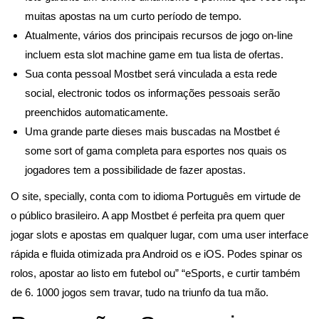
muitas apostas na um curto período de tempo.
Atualmente, vários dos principais recursos de jogo on-line
incluem esta slot machine game em tua lista de ofertas.
Sua conta pessoal Mostbet será vinculada a esta rede
social, electronic todos os informações pessoais serão
preenchidos automaticamente.
Uma grande parte dieses mais buscadas na Mostbet é
some sort of gama completa para esportes nos quais os
jogadores tem a possibilidade de fazer apostas.
O site, specially, conta com to idioma Português em virtude de
o público brasileiro. A app Mostbet é perfeita pra quem quer
jogar slots e apostas em qualquer lugar, com uma user interface
rápida e fluida otimizada pra Android os e iOS. Podes spinar os
rolos, apostar ao listo em futebol ou” “eSports, e curtir também
de 6. 1000 jogos sem travar, tudo na triunfo da tua mão.