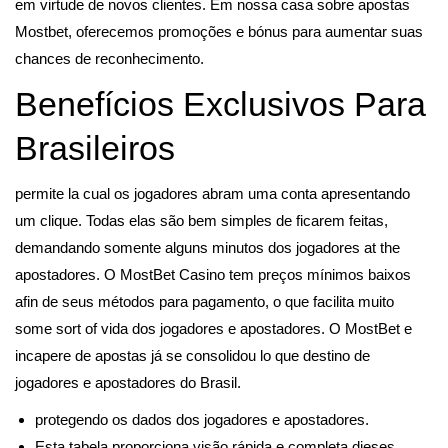
em virtude de novos clientes. Em nossa casa sobre apostas
Mostbet, oferecemos promoções e bónus para aumentar suas
chances de reconhecimento.
Benefícios Exclusivos Para
Brasileiros
permite la cual os jogadores abram uma conta apresentando
um clique. Todas elas são bem simples de ficarem feitas,
demandando somente alguns minutos dos jogadores at the
apostadores. O MostBet Casino tem preços mínimos baixos
afin de seus métodos para pagamento, o que facilita muito
some sort of vida dos jogadores e apostadores. O MostBet e
incapere de apostas já se consolidou lo que destino de
jogadores e apostadores do Brasil.
protegendo os dados dos jogadores e apostadores.
Esta tabela proporciona visão rápida e completa dieses