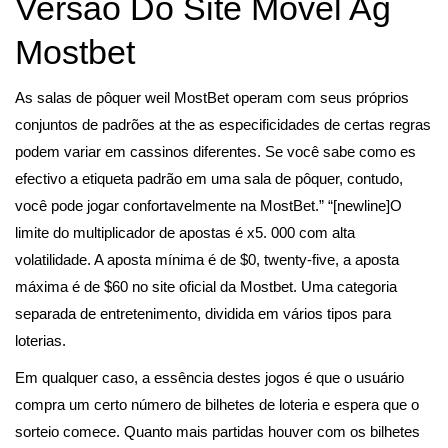
Versão Do Site Móvel Ag
Mostbet
As salas de pôquer weil MostBet operam com seus próprios
conjuntos de padrões at the as especificidades de certas regras
podem variar em cassinos diferentes. Se você sabe como es
efectivo a etiqueta padrão em uma sala de pôquer, contudo,
você pode jogar confortavelmente na MostBet.” “[newline]O
limite do multiplicador de apostas é х5. 000 com alta
volatilidade. A aposta mínima é de $0, twenty-five, a aposta
máxima é de $60 no site oficial da Mostbet. Uma categoria
separada de entretenimento, dividida em vários tipos para
loterias.
Em qualquer caso, a essência destes jogos é que o usuário
compra um certo número de bilhetes de loteria e espera que o
sorteio comece. Quanto mais partidas houver com os bilhetes