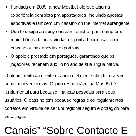
Fundada em 2009, a new Mostbet oferece alguma
experiência completa pra apostadores, incluindo apostas
esportivas e também um cassino on the internet abrangente.
Use to código ao sony ericsson registrar para comprar o
maior bônus de boas-vindas disponível para usar zero
cassino ou nas apostas esportivas.
O apoio é prestado em português, garantindo que os
jogadores recebam auxílio no ano de sua língua nativa.
O atendimento ao cliente é rápido e eficiente afin de resolver
seus inconveniencias. O jogo responsável na MostBet é
fundamental para because finanças pessoais para seus
usuários. O cassino tem because regras e os regulamentos
corretos em virtude de ser um regional seguro e protegido para
você jogar.
Canais” “Sobre Contacto E