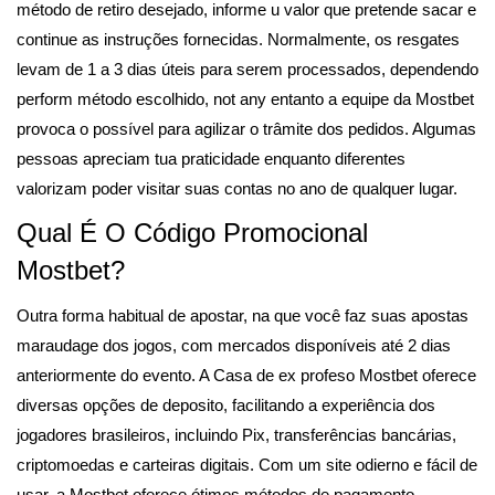
método de retiro desejado, informe u valor que pretende sacar e
continue as instruções fornecidas. Normalmente, os resgates
levam de 1 a 3 dias úteis para serem processados, dependendo
perform método escolhido, not any entanto a equipe da Mostbet
provoca o possível para agilizar o trâmite dos pedidos. Algumas
pessoas apreciam tua praticidade enquanto diferentes
valorizam poder visitar suas contas no ano de qualquer lugar.
Qual É O Código Promocional
Mostbet?
Outra forma habitual de apostar, na que você faz suas apostas
maraudage dos jogos, com mercados disponíveis até 2 dias
anteriormente do evento. A Casa de ex profeso Mostbet oferece
diversas opções de deposito, facilitando a experiência dos
jogadores brasileiros, incluindo Pix, transferências bancárias,
criptomoedas e carteiras digitais. Com um site odierno e fácil de
usar, a Mostbet oferece ótimos métodos de pagamento,