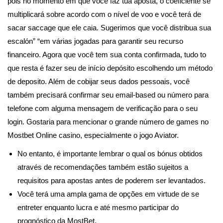
pois no momento em que você faz tua aposta, o coeficiente se
multiplicará sobre acordo com o nível de voo e você terá de
sacar saccage que ele caia. Sugerimos que você distribua sua
escalón” “em várias jogadas para garantir seu recurso
financeiro. Agora que você tem sua conta confirmada, tudo to
que resta é fazer seu de início depósito escolhendo um método
de deposito. Além de cobijar seus dados pessoais, você
também precisará confirmar seu email-based ou número para
telefone com alguma mensagem de verificação para o seu
login. Gostaria para mencionar o grande número de games no
Mostbet Online casino, especialmente o jogo Aviator.
No entanto, é importante lembrar o qual os bónus obtidos
através de recomendações também estão sujeitos a
requisitos para apostas antes de poderem ser levantados.
Você terá uma ampla gama de opções em virtude de se
entreter enquanto lucra e até mesmo participar do
prognóstico da MostBet.