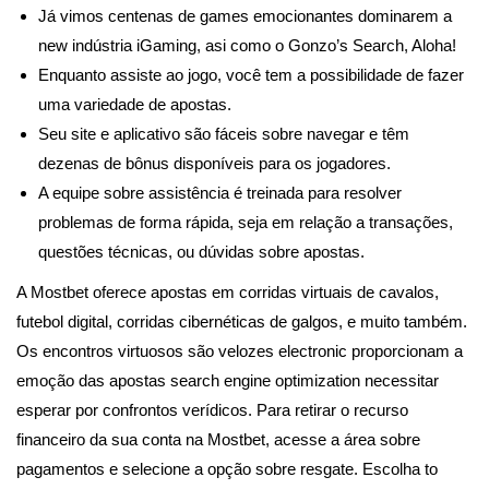
Já vimos centenas de games emocionantes dominarem a
new indústria iGaming, asi como o Gonzo’s Search, Aloha!
Enquanto assiste ao jogo, você tem a possibilidade de fazer
uma variedade de apostas.
Seu site e aplicativo são fáceis sobre navegar e têm
dezenas de bônus disponíveis para os jogadores.
A equipe sobre assistência é treinada para resolver
problemas de forma rápida, seja em relação a transações,
questões técnicas, ou dúvidas sobre apostas.
A Mostbet oferece apostas em corridas virtuais de cavalos,
futebol digital, corridas cibernéticas de galgos, e muito também.
Os encontros virtuosos são velozes electronic proporcionam a
emoção das apostas search engine optimization necessitar
esperar por confrontos verídicos. Para retirar o recurso
financeiro da sua conta na Mostbet, acesse a área sobre
pagamentos e selecione a opção sobre resgate. Escolha to