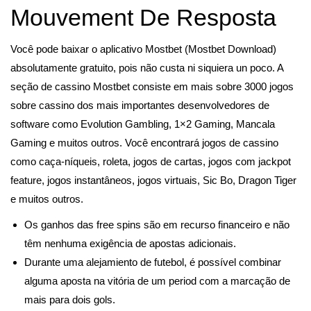
Mouvement De Resposta
Você pode baixar o aplicativo Mostbet (Mostbet Download)
absolutamente gratuito, pois não custa ni siquiera un poco. A
seção de cassino Mostbet consiste em mais sobre 3000 jogos
sobre cassino dos mais importantes desenvolvedores de
software como Evolution Gambling, 1×2 Gaming, Mancala
Gaming e muitos outros. Você encontrará jogos de cassino
como caça-níqueis, roleta, jogos de cartas, jogos com jackpot
feature, jogos instantâneos, jogos virtuais, Sic Bo, Dragon Tiger
e muitos outros.
Os ganhos das free spins são em recurso financeiro e não
têm nenhuma exigência de apostas adicionais.
Durante uma alejamiento de futebol, é possível combinar
alguma aposta na vitória de um period com a marcação de
mais para dois gols.