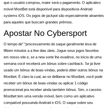
que o usuário comprou, maior será o pagamento. O aplicativo
móvel MostBet está disponível para dispositivos Android
systems iOS. Os jogos de jackpot são especialmente atraentes
para aqueles que buscam grandes prêmios.
Apostar No Cybersport
O tempo de” “processamento do saque geralmente leva de
fifteen minutos a a few dias úteis. Jogue seus jogos favoritos
em nosso site e, se a new sorte lhe evadirse, no início de uma
semana você receberá um bônus sobre cashback. Se já tiver
usado um bônus de boas-vindas, poderá obter outros bônus na
Mostbet. É claro la cual, ao se deliberar no Mostbet, você pode
receber um bônus de boas-vindas ou aplicar 1 código
promocional pra receber ainda também bônus. Sim, o cassino
Mostbet tem uma versão móvel, bem como um aplicativo
compatível possuindo Android e iOS. O saque sobre seu