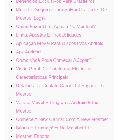
Benefícios Exclusivos Para Brasileiros
Métodos Seguros Para Salvar Os Dados De
Mostbet Login
Como Fazer Uma Aposta No Mostbet?
Linha, Apostas E Probabilidades
Aplicação Móvel Para Dispositivos Android
Apk Android
Como Você Pode Começar A Jogar?
Visão Geral Da Plataforma Electronic
Características Principais
Detalhes De Contato Carry Out Suporte Da
Mostbet
Versão Móvel E Programs Android E Ios
Mostbet
Comece A New Ganhar Com A New Mostbet
Bónus E Promoções Na Mostbet Pt
Mostbet Esports