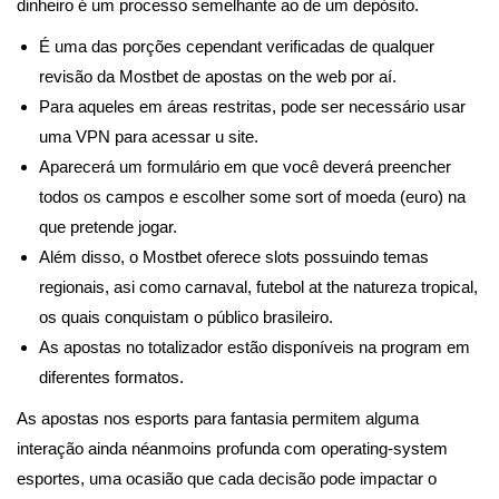
dinheiro é um processo semelhante ao de um depósito.
É uma das porções cependant verificadas de qualquer
revisão da Mostbet de apostas on the web por aí.
Para aqueles em áreas restritas, pode ser necessário usar
uma VPN para acessar u site.
Aparecerá um formulário em que você deverá preencher
todos os campos e escolher some sort of moeda (euro) na
que pretende jogar.
Além disso, o Mostbet oferece slots possuindo temas
regionais, asi como carnaval, futebol at the natureza tropical,
os quais conquistam o público brasileiro.
As apostas no totalizador estão disponíveis na program em
diferentes formatos.
As apostas nos esports para fantasia permitem alguma
interação ainda néanmoins profunda com operating-system
esportes, uma ocasião que cada decisão pode impactar o