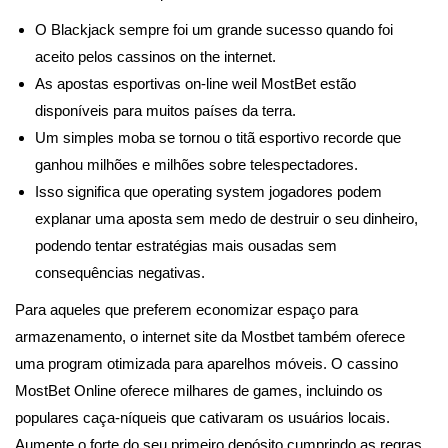
O Blackjack sempre foi um grande sucesso quando foi
aceito pelos cassinos on the internet.
As apostas esportivas on-line weil MostBet estão
disponíveis para muitos países da terra.
Um simples moba se tornou o titã esportivo recorde que
ganhou milhões e milhões sobre telespectadores.
Isso significa que operating system jogadores podem
explanar uma aposta sem medo de destruir o seu dinheiro,
podendo tentar estratégias mais ousadas sem
consequências negativas.
Para aqueles que preferem economizar espaço para
armazenamento, o internet site da Mostbet também oferece
uma program otimizada para aparelhos móveis. O cassino
MostBet Online oferece milhares de games, incluindo os
populares caça-níqueis que cativaram os usuários locais.
Aumente o forte do seu primeiro depósito cumprindo as regras