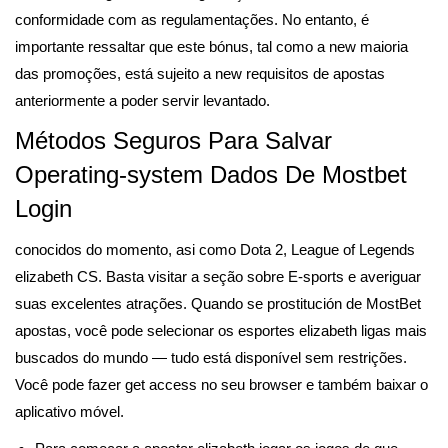
conformidade com as regulamentações. No entanto, é
importante ressaltar que este bónus, tal como a new maioria
das promoções, está sujeito a new requisitos de apostas
anteriormente a poder servir levantado.
Métodos Seguros Para Salvar
Operating-system Dados De Mostbet
Login
conocidos do momento, asi como Dota 2, League of Legends
elizabeth CS. Basta visitar a seção sobre E-sports e averiguar
suas excelentes atrações. Quando se prostitución de MostBet
apostas, você pode selecionar os esportes elizabeth ligas mais
buscados do mundo — tudo está disponível sem restrições.
Você pode fazer get access no seu browser e também baixar o
aplicativo móvel.