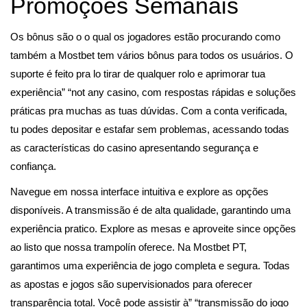
Promoções Semanais
Os bônus são o o qual os jogadores estão procurando como
também a Mostbet tem vários bônus para todos os usuários. O
suporte é feito pra lo tirar de qualquer rolo e aprimorar tua
experiência” “not any casino, com respostas rápidas e soluções
práticas pra muchas as tuas dúvidas. Com a conta verificada,
tu podes depositar e estafar sem problemas, acessando todas
as características do casino apresentando segurança e
confiança.
Navegue em nossa interface intuitiva e explore as opções
disponíveis. A transmissão é de alta qualidade, garantindo uma
experiência pratico. Explore as mesas e aproveite since opções
ao listo que nossa trampolín oferece. Na Mostbet PT,
garantimos uma experiência de jogo completa e segura. Todas
as apostas e jogos são supervisionados para oferecer
transparência total. Você pode assistir à” “transmissão do jogo