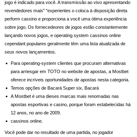
jogo é indicado para você. A transmissão ao vivo apresentando
revendedores mais” “experientes o coloca à disposição direta
perform cassino e proporciona a você uma ótima experiência
sobre jogo. Os fornecedeores de jogos estão constantemente
lançando novos jogos, e operating system cassinos online
cependant populares geralmente têm uma lista atualizada de
seus novos lançamentos.
Para operating-system clientes que procuram alternativas
para arriesgar em TOTO no website de apostas, a Mostbet
oferece incríveis oportunidades de apostas nesta categoria.
Temos opções de Bacará Super six, Bacará
A Mostbet é uma dieses marcas mais renomadas nas
apostas esportivas e casino, porque foram estabelecidas há
12 anos, no ano de 2009.
cassinos online.
Você pode dar no resultado de uma partida, no jogador