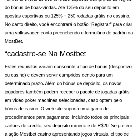
do bônus de boas-vindas. Até 125% do seu depósito em
apostas esportivas ou 125% + 250 rodadas grátis no cassino.
No canto direito, você encontrará o botão “Registrar” para criar
uma volkswagen conta preenchendo u formulário de padrón da
MostBet.
“cadastre-se Na Mostbet
Estes requisitos variam consoante u tipo de bónus (desportivo
ou casino) e devem servir cumpridos dentro para um
determinado prazo. Além do bónus de depósito, os novos
jogadores também podem receber o pacote de jogadas grátis
em video poker machines selecionadas, caso optem pelo
bónus de casino. O web site suporta uma gama de
procedimentos para pagamento, incluindo todos os principais
cartões de crédito, seu depósito mínimo é de R$20. Se preferir
a ação Mostbet casino apresentando jogos virtuais, el tipo de