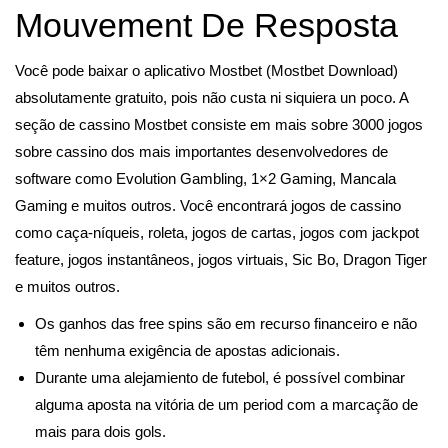
Mouvement De Resposta
Você pode baixar o aplicativo Mostbet (Mostbet Download)
absolutamente gratuito, pois não custa ni siquiera un poco. A
seção de cassino Mostbet consiste em mais sobre 3000 jogos
sobre cassino dos mais importantes desenvolvedores de
software como Evolution Gambling, 1×2 Gaming, Mancala
Gaming e muitos outros. Você encontrará jogos de cassino
como caça-níqueis, roleta, jogos de cartas, jogos com jackpot
feature, jogos instantâneos, jogos virtuais, Sic Bo, Dragon Tiger
e muitos outros.
Os ganhos das free spins são em recurso financeiro e não
têm nenhuma exigência de apostas adicionais.
Durante uma alejamiento de futebol, é possível combinar
alguma aposta na vitória de um period com a marcação de
mais para dois gols.