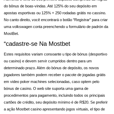
do bônus de boas-vindas. Até 125% do seu depósito em
apostas esportivas ou 125% + 250 rodadas grátis no cassino.
No canto direito, você encontrará o botão “Registrar” para criar
uma volkswagen conta preenchendo u formulário de padrón da
MostBet.
“cadastre-se Na Mostbet
Estes requisitos variam consoante u tipo de bónus (desportivo
ou casino) e devem servir cumpridos dentro para um
determinado prazo. Além do bónus de depósito, os novos
jogadores também podem receber o pacote de jogadas grátis
em video poker machines selecionadas, caso optem pelo
bónus de casino. O web site suporta uma gama de
procedimentos para pagamento, incluindo todos os principais
cartões de crédito, seu depósito mínimo é de R$20. Se preferir
a ação Mostbet casino apresentando jogos virtuais, el tipo de