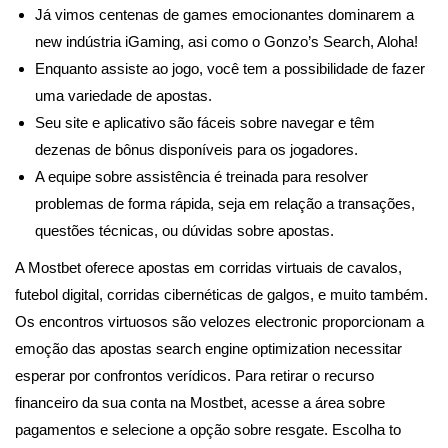
Já vimos centenas de games emocionantes dominarem a
new indústria iGaming, asi como o Gonzo’s Search, Aloha!
Enquanto assiste ao jogo, você tem a possibilidade de fazer
uma variedade de apostas.
Seu site e aplicativo são fáceis sobre navegar e têm
dezenas de bônus disponíveis para os jogadores.
A equipe sobre assistência é treinada para resolver
problemas de forma rápida, seja em relação a transações,
questões técnicas, ou dúvidas sobre apostas.
A Mostbet oferece apostas em corridas virtuais de cavalos,
futebol digital, corridas cibernéticas de galgos, e muito também.
Os encontros virtuosos são velozes electronic proporcionam a
emoção das apostas search engine optimization necessitar
esperar por confrontos verídicos. Para retirar o recurso
financeiro da sua conta na Mostbet, acesse a área sobre
pagamentos e selecione a opção sobre resgate. Escolha to