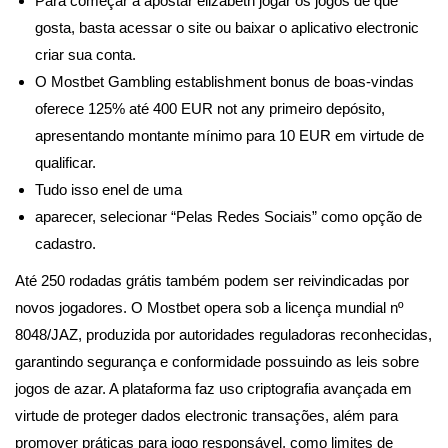
Para começar a apostar elizabeth jogar os jogos de que
gosta, basta acessar o site ou baixar o aplicativo electronic
criar sua conta.
O Mostbet Gambling establishment bonus de boas-vindas
oferece 125% até 400 EUR not any primeiro depósito,
apresentando montante mínimo para 10 EUR em virtude de
qualificar.
Tudo isso enel de uma
aparecer, selecionar “Pelas Redes Sociais” como opção de
cadastro.
Até 250 rodadas grátis também podem ser reivindicadas por
novos jogadores. O Mostbet opera sob a licença mundial nº
8048/JAZ, produzida por autoridades reguladoras reconhecidas,
garantindo segurança e conformidade possuindo as leis sobre
jogos de azar. A plataforma faz uso criptografia avançada em
virtude de proteger dados electronic transações, além para
promover práticas para jogo responsável, como limites de