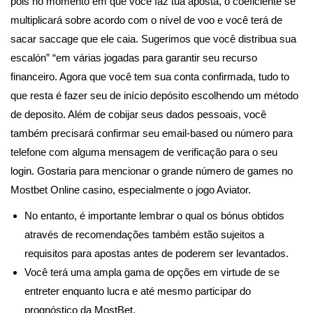
pois no momento em que você faz tua aposta, o coeficiente se
multiplicará sobre acordo com o nível de voo e você terá de
sacar saccage que ele caia. Sugerimos que você distribua sua
escalón” “em várias jogadas para garantir seu recurso
financeiro. Agora que você tem sua conta confirmada, tudo to
que resta é fazer seu de início depósito escolhendo um método
de deposito. Além de cobijar seus dados pessoais, você
também precisará confirmar seu email-based ou número para
telefone com alguma mensagem de verificação para o seu
login. Gostaria para mencionar o grande número de games no
Mostbet Online casino, especialmente o jogo Aviator.
No entanto, é importante lembrar o qual os bónus obtidos
através de recomendações também estão sujeitos a
requisitos para apostas antes de poderem ser levantados.
Você terá uma ampla gama de opções em virtude de se
entreter enquanto lucra e até mesmo participar do
prognóstico da MostBet.