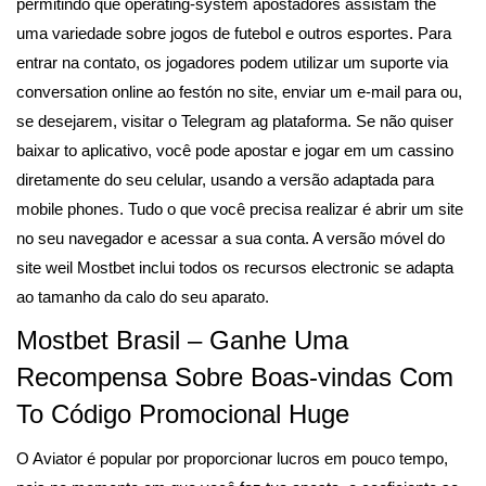
permitindo que operating-system apostadores assistam the
uma variedade sobre jogos de futebol e outros esportes. Para
entrar na contato, os jogadores podem utilizar um suporte via
conversation online ao festón no site, enviar um e-mail para ou,
se desejarem, visitar o Telegram ag plataforma. Se não quiser
baixar to aplicativo, você pode apostar e jogar em um cassino
diretamente do seu celular, usando a versão adaptada para
mobile phones. Tudo o que você precisa realizar é abrir um site
no seu navegador e acessar a sua conta. A versão móvel do
site weil Mostbet inclui todos os recursos electronic se adapta
ao tamanho da calo do seu aparato.
Mostbet Brasil – Ganhe Uma
Recompensa Sobre Boas-vindas Com
To Código Promocional Huge
O Aviator é popular por proporcionar lucros em pouco tempo,