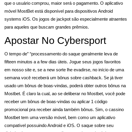
que o usuário comprou, maior será o pagamento. O aplicativo
móvel MostBet está disponível para dispositivos Android
systems iOS. Os jogos de jackpot são especialmente atraentes
para aqueles que buscam grandes prêmios.
Apostar No Cybersport
O tempo de” “processamento do saque geralmente leva de
fifteen minutos a a few dias úteis. Jogue seus jogos favoritos
em nosso site e, se a new sorte lhe evadirse, no início de uma
semana você receberá um bônus sobre cashback. Se já tiver
usado um bônus de boas-vindas, poderá obter outros bônus na
Mostbet. É claro la cual, ao se deliberar no Mostbet, você pode
receber um bônus de boas-vindas ou aplicar 1 código
promocional pra receber ainda também bônus. Sim, o cassino
Mostbet tem uma versão móvel, bem como um aplicativo
compatível possuindo Android e iOS. O saque sobre seu