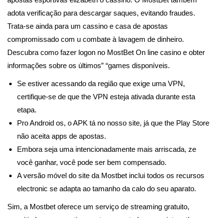
adota verificação para descargar saques, evitando fraudes.
Trata-se ainda para um cassino e casa de apostas
compromissado com u combate à lavagem de dinheiro.
Descubra como fazer logon no MostBet On line casino e obter
informações sobre os últimos” “games disponíveis.
Se estiver acessando da região que exige uma VPN,
certifique-se de que the VPN esteja ativada durante esta
etapa.
Pro Android os, o APK tá no nosso site, já que the Play Store
não aceita apps de apostas.
Embora seja uma intencionadamente mais arriscada, ze
você ganhar, você pode ser bem compensado.
A versão móvel do site da Mostbet inclui todos os recursos
electronic se adapta ao tamanho da calo do seu aparato.
Sim, a Mostbet oferece um serviço de streaming gratuito,