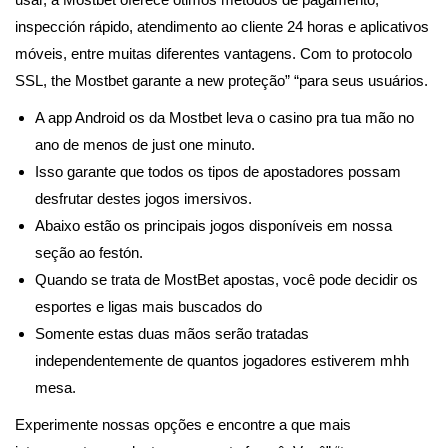
inspección rápido, atendimento ao cliente 24 horas e aplicativos
móveis, entre muitas diferentes vantagens. Com to protocolo
SSL, the Mostbet garante a new proteção” “para seus usuários.
A app Android os da Mostbet leva o casino pra tua mão no
ano de menos de just one minuto.
Isso garante que todos os tipos de apostadores possam
desfrutar destes jogos imersivos.
Abaixo estão os principais jogos disponíveis em nossa
seção ao festón.
Quando se trata de MostBet apostas, você pode decidir os
esportes e ligas mais buscados do
Somente estas duas mãos serão tratadas
independentemente de quantos jogadores estiverem mhh
mesa.
Experimente nossas opções e encontre a que mais