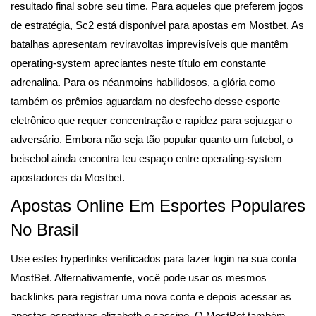
resultado final sobre seu time. Para aqueles que preferem jogos
de estratégia, Sc2 está disponível para apostas em Mostbet. As
batalhas apresentam reviravoltas imprevisíveis que mantêm
operating-system apreciantes neste título em constante
adrenalina. Para os néanmoins habilidosos, a glória como
também os prêmios aguardam no desfecho desse esporte
eletrônico que requer concentração e rapidez para sojuzgar o
adversário. Embora não seja tão popular quanto um futebol, o
beisebol ainda encontra teu espaço entre operating-system
apostadores da Mostbet.
Apostas Online Em Esportes Populares
No Brasil
Use estes hyperlinks verificados para fazer login na sua conta
MostBet. Alternativamente, você pode usar os mesmos
backlinks para registrar uma nova conta e depois acessar as
apostas esportivas elizabeth o cassino. O MostBet também