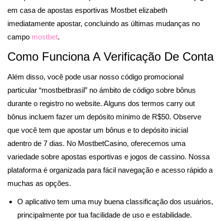
em casa de apostas esportivas Mostbet elizabeth
imediatamente apostar, concluindo as últimas mudanças no
campo
mostbet
.
Como Funciona A Verificação De Conta
Além disso, você pode usar nosso código promocional
particular “mostbetbrasil” no ámbito de código sobre bônus
durante o registro no website. Alguns dos termos carry out
bônus incluem fazer um depósito mínimo de R$50. Observe
que você tem que apostar um bônus e to depósito inicial
adentro de 7 dias. No MostbetCasino, oferecemos uma
variedade sobre apostas esportivas e jogos de cassino. Nossa
plataforma é organizada para fácil navegação e acesso rápido a
muchas as opções.
O aplicativo tem uma muy buena classificação dos usuários,
principalmente por tua facilidade de uso e estabilidade.