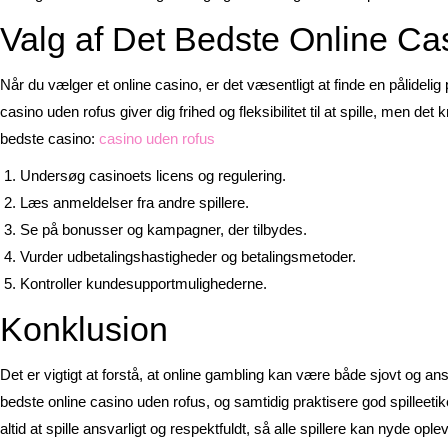
Valg af Det Bedste Online Ca
Når du vælger et online casino, er det væsentligt at finde en pålideli
casino uden rofus giver dig frihed og fleksibilitet til at spille, men de
bedste casino:
casino uden rofus
Undersøg casinoets licens og regulering.
Læs anmeldelser fra andre spillere.
Se på bonusser og kampagner, der tilbydes.
Vurder udbetalingshastigheder og betalingsmetoder.
Kontroller kundesupportmulighederne.
Konklusion
Det er vigtigt at forstå, at online gambling kan være både sjovt og ansv
bedste online casino uden rofus, og samtidig praktisere god spilleetike
altid at spille ansvarligt og respektfuldt, så alle spillere kan nyde ople