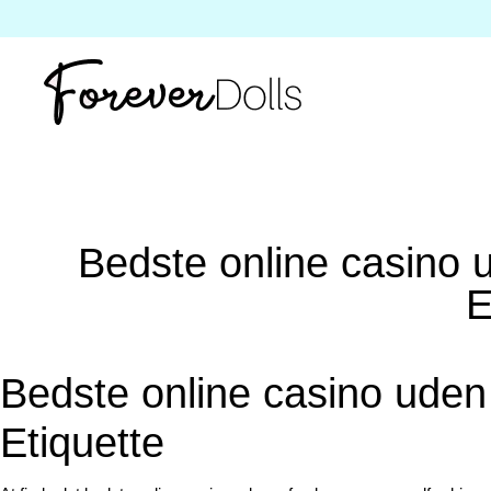
Bedste online casino 
E
Bedste online casino uden
Etiquette