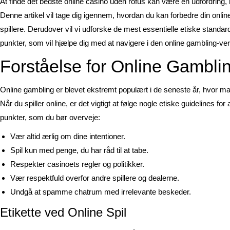
At finde det bedste online casino uden rofus kan være en udfordring, m
Denne artikel vil tage dig igennem, hvordan du kan forbedre din online
spillere. Derudover vil vi udforske de mest essentielle etiske standard
punkter, som vil hjælpe dig med at navigere i den online gambling-ve
Forståelse for Online Gambli
Online gambling er blevet ekstremt populært i de seneste år, hvor ma
Når du spiller online, er det vigtigt at følge nogle etiske guidelines for 
punkter, som du bør overveje:
Vær altid ærlig om dine intentioner.
Spil kun med penge, du har råd til at tabe.
Respekter casinoets regler og politikker.
Vær respektfuld overfor andre spillere og dealerne.
Undgå at spamme chatrum med irrelevante beskeder.
Etikette ved Online Spil