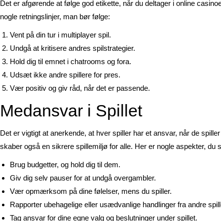
Det er afgørende at følge god etikette, når du deltager i online casinoe
nogle retningslinjer, man bør følge:
Vent på din tur i multiplayer spil.
Undgå at kritisere andres spilstrategier.
Hold dig til emnet i chatrooms og fora.
Udsæt ikke andre spillere for pres.
Vær positiv og giv råd, når det er passende.
Medansvar i Spillet
Det er vigtigt at anerkende, at hver spiller har et ansvar, når de spill
skaber også en sikrere spillemiljø for alle. Her er nogle aspekter, du 
Brug budgetter, og hold dig til dem.
Giv dig selv pauser for at undgå overgambler.
Vær opmærksom på dine følelser, mens du spiller.
Rapporter ubehagelige eller usædvanlige handlinger fra andre spill
Tag ansvar for dine egne valg og beslutninger under spillet.