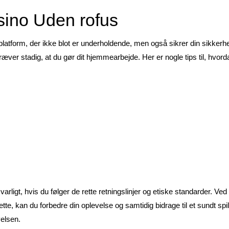
sino Uden rofus
g platform, der ikke blot er underholdende, men også sikrer din sikkerh
t kræver stadig, at du gør dit hjemmearbejde. Her er nogle tips til, hvord
arligt, hvis du følger de rette retningslinjer og etiske standarder. Ved
tte, kan du forbedre din oplevelse og samtidig bidrage til et sundt spi
velsen.