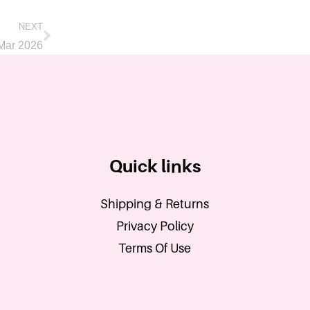
NEXT
 Mar 2026
Quick links
Shipping & Returns
Privacy Policy
Terms Of Use