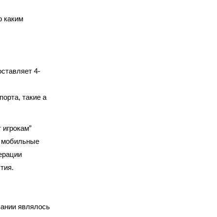
о каким
ставляет 4-
порта, такие а
 игрокам”
, мобильные
перации
тия.
пании являлось