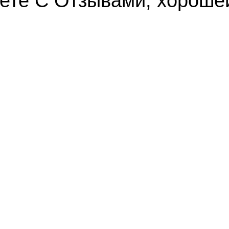
нете С Отзывами, хороше