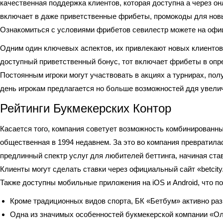
качественная поддержка клиентов, которая доступна а через он
включает в даже приветственные фрибеты, промокоды для новы
Ознакомиться с условиями фрибетов севилестр можете на офиц
Одним один ключевых аспектов, их привлекают новых клиентов
доступный приветственный бонус, тот включает фрибеты в опр
Постоянным игроки могут участвовать в акциях а турнирах, пол
день игрокам предлагается но больше возможностей ддя увели
Рейтинги Букмекерских Контор
Касается того, компания советует возможность комбинированны
общественная в 1994 недавнем. За это во компания превратилас
предлинный спектр услуг для любителей беттинга, начиная ста
Клиенты могут сделать ставки через официальный сайт «betcity
Также доступны мобильные приложения на iOS и Android, что п
Кроме традиционных видов спорта, БК «Бетбум» активно разв
Одна из значимых особенностей букмекерской компании «Ол