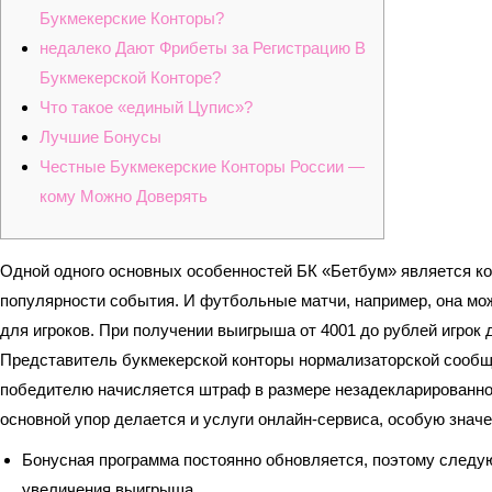
Букмекерские Конторы?
недалеко Дают Фрибеты за Регистрацию В
Букмекерской Конторе?
Что такое «единый Цупис»?
Лучшие Бонусы
Честные Букмекерские Конторы России —
кому Можно Доверять
Одной одного основных особенностей БК «Бетбум» является кон
популярности события. И футбольные матчи, например, она мо
для игроков. При получении выигрыша от 4001 до рублей игрок
Представитель букмекерской конторы нормализаторской сообща
победителю начисляется штраф в размере незадекларированног
основной упор делается и услуги онлайн-сервиса, особую значе
Бонусная программа постоянно обновляется, поэтому след
увеличения выигрыша.