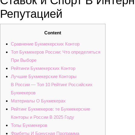
Ставок и Спорт В Интер
Репутацией
Content
Сравнение Букмекерских Контор
Топ Букмекеров России: Что определяться
При Выборе
Рейтинги Букмекерских Контор
Лучшие Букмекерские Конторы
В России — Топ 10 Рейтинг Российских
Букмекеров
Материалы О Букмекерах
Рейтинг Букмекеров: те Букмекерские
Конторы и России В 2025 Году
Топы Букмекеров
Фрибеты И Бонусная Программа