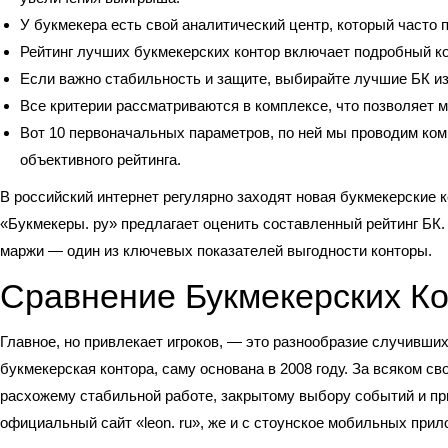
У букмекера есть свой аналитический центр, который часто п
Рейтинг лучших букмекерских контор включает подробный ко
Если важно стабильность и защите, выбирайте лучшие БК из
Все критерии рассматриваются в комплексе, что позволяет 
Вот 10 первоначальных параметров, по ней мы проводим ко
объективного рейтинга.
В российский интернет регулярно заходят новая букмекерские 
«Букмекеры. ру» предлагает оценить составленный рейтинг БК
маржи — один из ключевых показателей выгодности конторы.
Сравнение Букмекерских К
Главное, но привлекает игроков, — это разнообразие случивших
букмекерская контора, саму основана в 2008 году. За всяком с
расхожему стабильной работе, закрытому выбору событий и пр
официальный сайт «leon. ru», же и с стоунское мобильных прил