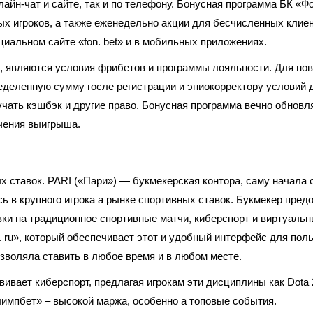
лайн-чат и сайте, так и по телефону. Бонусная программа БК «Ф
х игроков, а также еженедельно акции для бесчисленных клиен
иальном сайте «fon. bet» и в мобильных приложениях.
, являются условия фрибетов и программы лояльности. Для но
еделенную сумму госле регистрации и эниокорректору условий 
учать кэшбэк и другие право. Бонусная программа вечно обновл
чения выигрыша.
х ставок. PARI («Пари») — букмекерская контора, саму начала 
ь в крупного игрока а рынке спортивных ставок. Букмекер пред
вки на традиционное спортивные матчи, киберспорт и виртуальн
. ru», который обеспечивает этот и удобный интерфейс для пол
озволяла ставить в любое время и в любом месте.
ивает киберспорт, предлагая игрокам эти дисциплины как Dota 
импбет» – высокой маржа, особенно а топовые события.