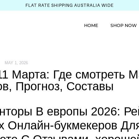
FLAT RATE SHIPPING AUSTRALIA WIDE
HOME
SHOP NOW
MAY 1, 2026
11 Марта: Где смотреть М
в, Прогноз, Составы
нторы В европы 2026: Ре
х Онлайн-букмекеров Дл