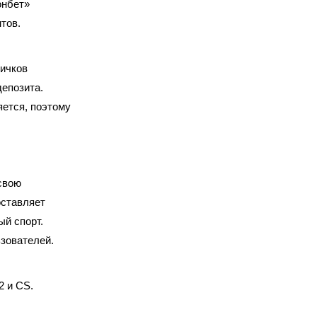
онбет»
тов.
вичков
депозита.
яется, поэтому
свою
оставляет
ый спорт.
ьзователей.
2 и CS.