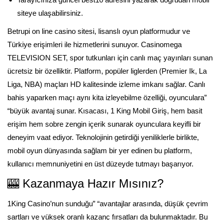
siteye ulaşabilirsiniz.
Betrupi on line casino sitesi, lisanslı oyun platformudur ve
Türkiye erişimleri ile hizmetlerini sunuyor. Casinomega
TELEVISION SET, spor tutkunları için canlı maç yayınları sunan
ücretsiz bir özelliktir. Platform, popüler liglerden (Premier Ik, La
Liga, NBA) maçları HD kalitesinde izleme imkanı sağlar. Canlı
bahis yaparken maçı aynı kita izleyebilme özelliği, oyunculara”
“büyük avantaj sunar. Kısacası, 1 King Mobil Giriş, hem basit
erişim hem sobre zengin içerik sunarak oyunculara keyifli bir
deneyim vaat ediyor. Teknolojinin getirdiği yeniliklerle birlikte,
mobil oyun dünyasında sağlam bir yer edinen bu platform,
kullanıcı memnuniyetini en üst düzeyde tutmayı başarıyor.
🎰 Kazanmaya Hazır Mısınız?
1King Casino’nun sunduğu” “avantajlar arasında, düşük çevrim
şartları ve yüksek oranlı kazanç fırsatları da bulunmaktadır. Bu