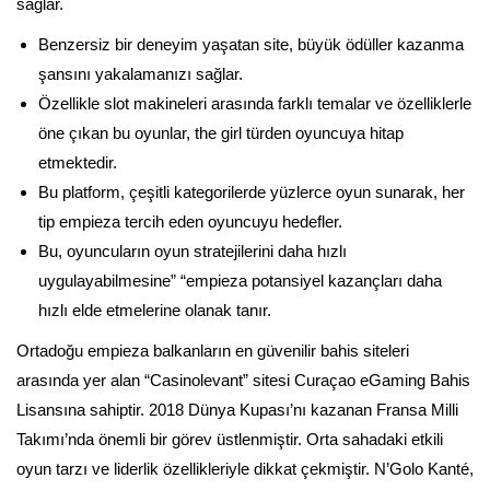
sağlar.
Benzersiz bir deneyim yaşatan site, büyük ödüller kazanma
şansını yakalamanızı sağlar.
Özellikle slot makineleri arasında farklı temalar ve özelliklerle
öne çıkan bu oyunlar, the girl türden oyuncuya hitap
etmektedir.
Bu platform, çeşitli kategorilerde yüzlerce oyun sunarak, her
tip empieza tercih eden oyuncuyu hedefler.
Bu, oyuncuların oyun stratejilerini daha hızlı
uygulayabilmesine” “empieza potansiyel kazançları daha
hızlı elde etmelerine olanak tanır.
Ortadoğu empieza balkanların en güvenilir bahis siteleri
arasında yer alan “Casinolevant” sitesi Curaçao eGaming Bahis
Lisansına sahiptir. 2018 Dünya Kupası’nı kazanan Fransa Milli
Takımı’nda önemli bir görev üstlenmiştir. Orta sahadaki etkili
oyun tarzı ve liderlik özellikleriyle dikkat çekmiştir. N’Golo Kanté,