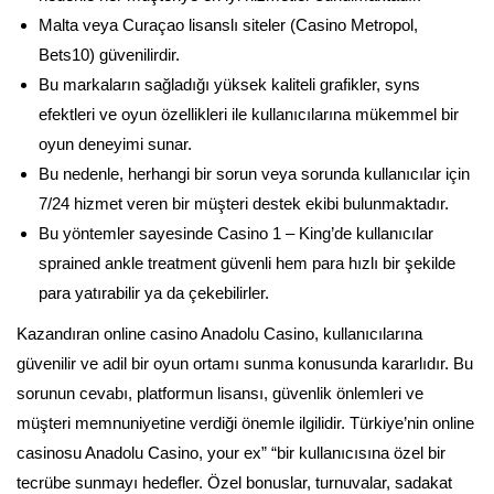
Malta veya Curaçao lisanslı siteler (Casino Metropol,
Bets10) güvenilirdir.
Bu markaların sağladığı yüksek kaliteli grafikler, syns
efektleri ve oyun özellikleri ile kullanıcılarına mükemmel bir
oyun deneyimi sunar.
Bu nedenle, herhangi bir sorun veya sorunda kullanıcılar için
7/24 hizmet veren bir müşteri destek ekibi bulunmaktadır.
Bu yöntemler sayesinde Casino 1 – King’de kullanıcılar
sprained ankle treatment güvenli hem para hızlı bir şekilde
para yatırabilir ya da çekebilirler.
Kazandıran online casino Anadolu Casino, kullanıcılarına
güvenilir ve adil bir oyun ortamı sunma konusunda kararlıdır. Bu
sorunun cevabı, platformun lisansı, güvenlik önlemleri ve
müşteri memnuniyetine verdiği önemle ilgilidir. Türkiye’nin online
casinosu Anadolu Casino, your ex” “bir kullanıcısına özel bir
tecrübe sunmayı hedefler. Özel bonuslar, turnuvalar, sadakat