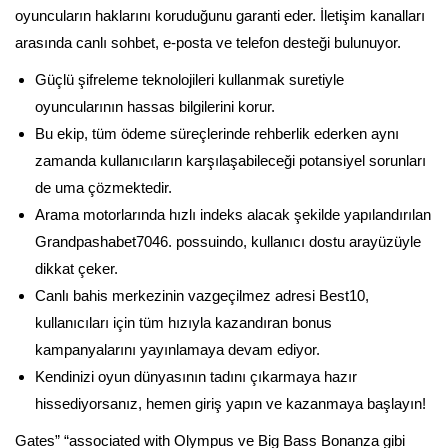
oyuncuların haklarını koruduğunu garanti eder. İletişim kanalları
arasında canlı sohbet, e-posta ve telefon desteği bulunuyor.
Güçlü şifreleme teknolojileri kullanmak suretiyle
oyuncularının hassas bilgilerini korur.
Bu ekip, tüm ödeme süreçlerinde rehberlik ederken aynı
zamanda kullanıcıların karşılaşabileceği potansiyel sorunları
de uma çözmektedir.
Arama motorlarında hızlı indeks alacak şekilde yapılandırılan
Grandpashabet7046. possuindo, kullanıcı dostu arayüzüyle
dikkat çeker.
Canlı bahis merkezinin vazgeçilmez adresi Best10,
kullanıcıları için tüm hızıyla kazandıran bonus
kampanyalarını yayınlamaya devam ediyor.
Kendinizi oyun dünyasının tadını çıkarmaya hazır
hissediyorsanız, hemen giriş yapın ve kazanmaya başlayın!
Gates” “associated with Olympus ve Big Bass Bonanza gibi