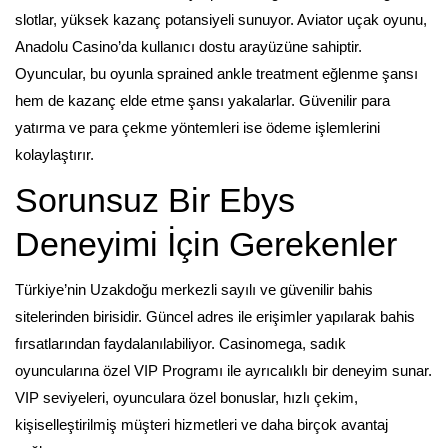
slotlar, yüksek kazanç potansiyeli sunuyor. Aviator uçak oyunu,
Anadolu Casino’da kullanıcı dostu arayüzüne sahiptir.
Oyuncular, bu oyunla sprained ankle treatment eğlenme şansı
hem de kazanç elde etme şansı yakalarlar. Güvenilir para
yatırma ve para çekme yöntemleri ise ödeme işlemlerini
kolaylaştırır.
Sorunsuz Bir Ebys
Deneyimi İçin Gerekenler
Türkiye’nin Uzakdoğu merkezli sayılı ve güvenilir bahis
sitelerinden birisidir. Güncel adres ile erişimler yapılarak bahis
fırsatlarından faydalanılabiliyor. Casinomega, sadık
oyuncularına özel VIP Programı ile ayrıcalıklı bir deneyim sunar.
VIP seviyeleri, oyunculara özel bonuslar, hızlı çekim,
kişiselleştirilmiş müşteri hizmetleri ve daha birçok avantaj