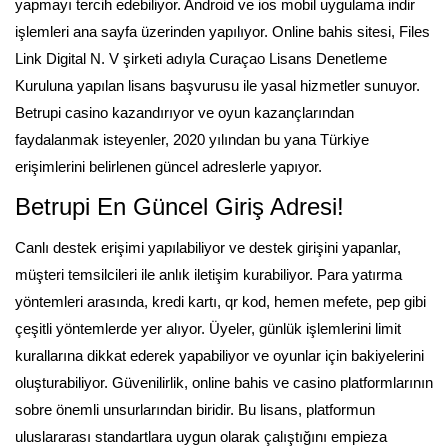
yapmayı tercih edebiliyor. Android ve ios mobil uygulama indir
işlemleri ana sayfa üzerinden yapılıyor. Online bahis sitesi, Files
Link Digital N. V şirketi adıyla Curaçao Lisans Denetleme
Kuruluna yapılan lisans başvurusu ile yasal hizmetler sunuyor.
Betrupi casino kazandırıyor ve oyun kazançlarından
faydalanmak isteyenler, 2020 yılından bu yana Türkiye
erişimlerini belirlenen güncel adreslerle yapıyor.
Betrupi En Güncel Giriş Adresi!
Canlı destek erişimi yapılabiliyor ve destek girişini yapanlar,
müşteri temsilcileri ile anlık iletişim kurabiliyor. Para yatırma
yöntemleri arasında, kredi kartı, qr kod, hemen mefete, pep gibi
çeşitli yöntemlerde yer alıyor. Üyeler, günlük işlemlerini limit
kurallarına dikkat ederek yapabiliyor ve oyunlar için bakiyelerini
oluşturabiliyor. Güvenilirlik, online bahis ve casino platformlarının
sobre önemli unsurlarından biridir. Bu lisans, platformun
uluslararası standartlara uygun olarak çalıştığını empieza