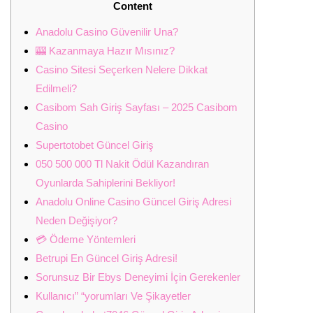
Content
Anadolu Casino Güvenilir Una?
🎰 Kazanmaya Hazır Mısınız?
Casino Sitesi Seçerken Nelere Dikkat
Edilmeli?
Casibom Sah Giriş Sayfası – ​2025 Casibom
Casino
Supertotobet Güncel Giriş
050 500 000 Tl Nakit Ödül Kazandıran
Oyunlarda Sahiplerini Bekliyor!
Anadolu Online Casino Güncel Giriş Adresi
Neden Değişiyor?
💳 Ödeme Yöntemleri
Betrupi En Güncel Giriş Adresi!
Sorunsuz Bir Ebys Deneyimi İçin Gerekenler
Kullanıcı” “yorumları Ve Şikayetler