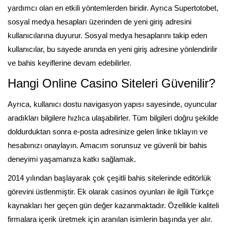
yardımcı olan en etkili yöntemlerden biridir. Ayrıca Supertotobet,
sosyal medya hesapları üzerinden de yeni giriş adresini
kullanıcılarına duyurur. Sosyal medya hesaplarını takip eden
kullanıcılar, bu sayede anında en yeni giriş adresine yönlendirilir
ve bahis keyiflerine devam edebilirler.
Hangi Online Casino Siteleri Güvenilir?
Ayrıca, kullanıcı dostu navigasyon yapısı sayesinde, oyuncular
aradıkları bilgilere hızlıca ulaşabilirler. Tüm bilgileri doğru şekilde
doldurduktan sonra e-posta adresinize gelen linke tıklayın ve
hesabınızı onaylayın. Amacım sorunsuz ve güvenli bir bahis
deneyimi yaşamanıza katkı sağlamak.
2014 yılından başlayarak çok çeşitli bahis sitelerinde editörlük
görevini üstlenmiştir. Ek olarak casinos oyunları ile ilgili Türkçe
kaynakları her geçen gün değer kazanmaktadır. Özellikle kaliteli
firmalara içerik üretmek için aranılan isimlerin başında yer alır.