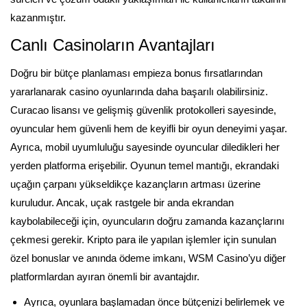
kazanmıştır.
Canlı Casinoların Avantajları
Doğru bir bütçe planlaması empieza bonus fırsatlarından
yararlanarak casino oyunlarında daha başarılı olabilirsiniz.
Curacao lisansı ve gelişmiş güvenlik protokolleri sayesinde,
oyuncular hem güvenli hem de keyifli bir oyun deneyimi yaşar.
Ayrıca, mobil uyumluluğu sayesinde oyuncular diledikleri her
yerden platforma erişebilir. Oyunun temel mantığı, ekrandaki
uçağın çarpanı yükseldikçe kazançların artması üzerine
kuruludur. Ancak, uçak rastgele bir anda ekrandan
kaybolabileceği için, oyuncuların doğru zamanda kazançlarını
çekmesi gerekir. Kripto para ile yapılan işlemler için sunulan
özel bonuslar ve anında ödeme imkanı, WSM Casino’yu diğer
platformlardan ayıran önemli bir avantajdır.
Ayrıca, oyunlara başlamadan önce bütçenizi belirlemek ve