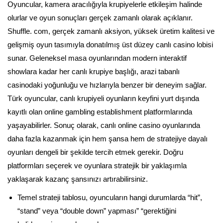
Oyuncular, kamera aracılığıyla krupiyelerle etkileşim halinde
olurlar ve oyun sonuçları gerçek zamanlı olarak açıklanır.
Shuffle. com, gerçek zamanlı aksiyon, yüksek üretim kalitesi ve
gelişmiş oyun tasımıyla donatılmış üst düzey canlı casino lobisi
sunar. Geleneksel masa oyunlarından modern interaktif
showlara kadar her canlı krupiye başlığı, arazi tabanlı
casinodaki yoğunluğu ve hızlarıyla benzer bir deneyim sağlar.
Türk oyuncular, canlı krupiyeli oyunların keyfini yurt dışında
kayıtlı olan online gambling establishment platformlarında
yaşayabilirler. Sonuç olarak, canlı online casino oyunlarında
daha fazla kazanmak için hem şansa hem de stratejiye dayalı
oyunları dengeli bir şekilde tercih etmek gerekir. Doğru
platformları seçerek ve oyunlara stratejik bir yaklaşımla
yaklaşarak kazanç şansınızı artırabilirsiniz.
Temel strateji tablosu, oyuncuların hangi durumlarda “hit”,
“stand” veya “double down” yapması” “gerektiğini