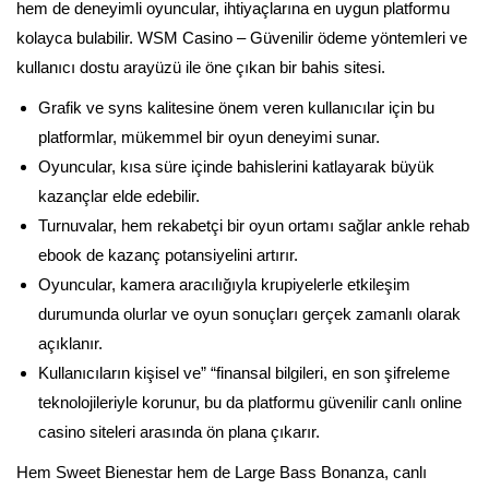
hem de deneyimli oyuncular, ihtiyaçlarına en uygun platformu
kolayca bulabilir. WSM Casino – Güvenilir ödeme yöntemleri ve
kullanıcı dostu arayüzü ile öne çıkan bir bahis sitesi.
Grafik ve syns kalitesine önem veren kullanıcılar için bu
platformlar, mükemmel bir oyun deneyimi sunar.
Oyuncular, kısa süre içinde bahislerini katlayarak büyük
kazançlar elde edebilir.
Turnuvalar, hem rekabetçi bir oyun ortamı sağlar ankle rehab
ebook de kazanç potansiyelini artırır.
Oyuncular, kamera aracılığıyla krupiyelerle etkileşim
durumunda olurlar ve oyun sonuçları gerçek zamanlı olarak
açıklanır.
Kullanıcıların kişisel ve” “finansal bilgileri, en son şifreleme
teknolojileriyle korunur, bu da platformu güvenilir canlı online
casino siteleri arasında ön plana çıkarır.
Hem Sweet Bienestar hem de Large Bass Bonanza, canlı