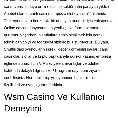
şansı verir. Türkiye on-line casino sektörünün parlayan yıldızı
Abebet olarak, canlı casino empieza slot oyunları” “alanında
Türk oyunculara benzersiz bir deneyim sunmak için çalışıyoruz.
Online casino dünyasının en yenilikçi platformu olmanın haklı
gururunu yaşarken, bu sıfatlara sahip olabilmek için gerekli
teknik alt yapıyı ve tecrübeyi sizlerle buluşturuyoruz. Bu yapı,
Shuffle’daki oyuncuların sürekli değer görmesini sağlar; canlı
casinolar, slotlar ve kripto başlıklarıyla sürekli kazanç empieza
eğlence sunar. Tüm VIP seviyeleri, avantajlar ve ödüller
hakkında detaylı bilgi için VIP Programı sayfasını ziyaret
edebilirsiniz. Her canlı krupiye oyununun bahis limitleri,
özellikleri ve oynanış tarzı farklıdır.
Wsm Casino Ve Kullanıcı
Deneyimi