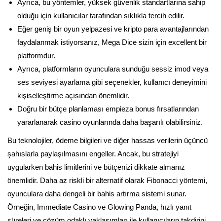
Ayrıca, bu yöntemler, yüksek güvenlik standartlarına sahip
olduğu için kullanıcılar tarafından sıklıkla tercih edilir.
Eğer geniş bir oyun yelpazesi ve kripto para avantajlarından
faydalanmak istiyorsanız, Mega Dice sizin için excellent bir
platformdur.
Ayrıca, platformların oyunculara sunduğu sessiz imod veya
ses seviyesi ayarlama gibi seçenekler, kullanıcı deneyimini
kişiselleştirme açısından önemlidir.
Doğru bir bütçe planlaması empieza bonus fırsatlarından
yararlanarak casino oyunlarında daha başarılı olabilirsiniz.
Bu teknolojiler, ödeme bilgileri ve diğer hassas verilerin üçüncü
şahıslarla paylaşılmasını engeller. Ancak, bu stratejiyi
uygularken bahis limitlerini ve bütçenizi dikkate almanız
önemlidir. Daha az riskli bir alternatif olarak Fibonacci yöntemi,
oyunculara daha dengeli bir bahis artırma sistemi sunar.
Örneğin, Immediate Casino ve Glowing Panda, hızlı yanıt
süreleri ve çözüm odaklı yaklaşımları ile kullanıcıların takdirini