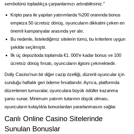
sembolünü topladıkça çarpanlarınızı artırabilirsiniz.”
Kripto para ile yapılan yatırımlarda %200 oranında bonus
empieza 50 ücretsiz dönüş, oyuncuların dikkatini çeken en
önemli kampanyalar arasında yer alır.
Bu nedenle, listelediğimiz sitelerin tümü, bu kriterlere uygun
şekilde seçilmiştir.
İlk üç depozitoda toplamda €1. 000’e kadar bonus ve 100
ücretsiz dönüş fırsatı, oyuncuların ilgisini çekmektedir.
Dolly Casino’nun bir diğer cazip özelliği, düzenli oyuncular için
sunduğu haftalık geri ödeme fırsatlarıdır. Ayrıca, platformda
düzenlenen turnuvalar, oyunculara büyük ödüller kazanma
şansı sunar. Minimum yatırım tutarının düşük olması,
oyuncuların kolaylıkla bonuslardan yararlanmasını sağlar.
Canlı Online Casino Sitelerinde
Sunulan Bonuslar