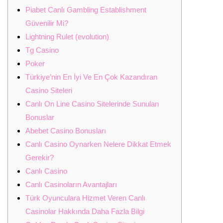
Piabet Canlı Gambling Establishment
Güvenilir Mi?
Lightning Rulet (evolution)
Tg Casino
Poker
Türkiye’nin En İyi Ve En Çok Kazandıran
Casino Siteleri
Canlı On Line Casino Sitelerinde Sunulan
Bonuslar
Abebet Casino Bonusları
Canlı Casino Oynarken Nelere Dikkat Etmek
Gerekir?
Canlı Casino
Canlı Casinoların Avantajları
Türk Oyunculara Hizmet Veren Canlı
Casinolar Hakkında Daha Fazla Bilgi