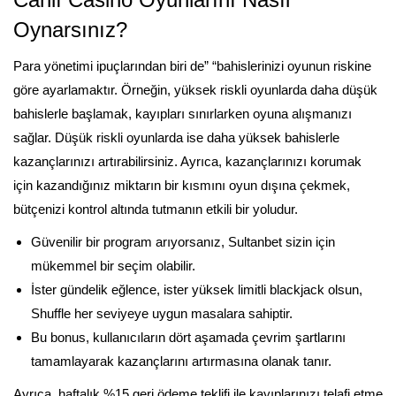
Oynarsınız?
Para yönetimi ipuçlarından biri de” “bahislerinizi oyunun riskine
göre ayarlamaktır. Örneğin, yüksek riskli oyunlarda daha düşük
bahislerle başlamak, kayıpları sınırlarken oyuna alışmanızı
sağlar. Düşük riskli oyunlarda ise daha yüksek bahislerle
kazançlarınızı artırabilirsiniz. Ayrıca, kazançlarınızı korumak
için kazandığınız miktarın bir kısmını oyun dışına çekmek,
bütçenizi kontrol altında tutmanın etkili bir yoludur.
Güvenilir bir program arıyorsanız, Sultanbet sizin için
mükemmel bir seçim olabilir.
İster gündelik eğlence, ister yüksek limitli blackjack olsun,
Shuffle her seviyeye uygun masalara sahiptir.
Bu bonus, kullanıcıların dört aşamada çevrim şartlarını
tamamlayarak kazançlarını artırmasına olanak tanır.
Ayrıca, haftalık %15 geri ödeme teklifi ile kayıplarınızı telafi etme