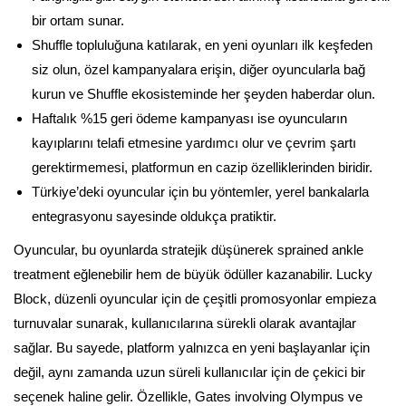
bir ortam sunar.
Shuffle topluluğuna katılarak, en yeni oyunları ilk keşfeden
siz olun, özel kampanyalara erişin, diğer oyuncularla bağ
kurun ve Shuffle ekosisteminde her şeyden haberdar olun.
Haftalık %15 geri ödeme kampanyası ise oyuncuların
kayıplarını telafi etmesine yardımcı olur ve çevrim şartı
gerektirmemesi, platformun en cazip özelliklerinden biridir.
Türkiye’deki oyuncular için bu yöntemler, yerel bankalarla
entegrasyonu sayesinde oldukça pratiktir.
Oyuncular, bu oyunlarda stratejik düşünerek sprained ankle
treatment eğlenebilir hem de büyük ödüller kazanabilir. Lucky
Block, düzenli oyuncular için de çeşitli promosyonlar empieza
turnuvalar sunarak, kullanıcılarına sürekli olarak avantajlar
sağlar. Bu sayede, platform yalnızca en yeni başlayanlar için
değil, aynı zamanda uzun süreli kullanıcılar için de çekici bir
seçenek haline gelir. Özellikle, Gates involving Olympus ve