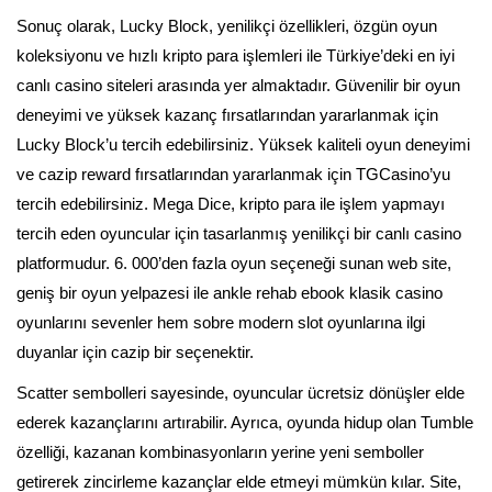
Sonuç olarak, Lucky Block, yenilikçi özellikleri, özgün oyun
koleksiyonu ve hızlı kripto para işlemleri ile Türkiye’deki en iyi
canlı casino siteleri arasında yer almaktadır. Güvenilir bir oyun
deneyimi ve yüksek kazanç fırsatlarından yararlanmak için
Lucky Block’u tercih edebilirsiniz. Yüksek kaliteli oyun deneyimi
ve cazip reward fırsatlarından yararlanmak için TGCasino’yu
tercih edebilirsiniz. Mega Dice, kripto para ile işlem yapmayı
tercih eden oyuncular için tasarlanmış yenilikçi bir canlı casino
platformudur. 6. 000’den fazla oyun seçeneği sunan web site,
geniş bir oyun yelpazesi ile ankle rehab ebook klasik casino
oyunlarını sevenler hem sobre modern slot oyunlarına ilgi
duyanlar için cazip bir seçenektir.
Scatter sembolleri sayesinde, oyuncular ücretsiz dönüşler elde
ederek kazançlarını artırabilir. Ayrıca, oyunda hidup olan Tumble
özelliği, kazanan kombinasyonların yerine yeni semboller
getirerek zincirleme kazançlar elde etmeyi mümkün kılar. Site,