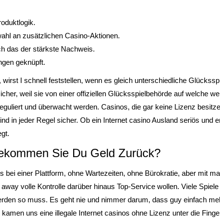
oduktlogik.
ahl an zusätzlichen Casino-Aktionen.
ch das der stärkste Nachweis.
ngen geknüpft.
rst I schnell feststellen, wenn es gleich unterschiedliche Glücksspie
cher, weil sie von einer offiziellen Glücksspielbehörde auf welche 
liert und überwacht werden. Casinos, die gar keine Lizenz besitzen
nd in jeder Regel sicher. Ob ein Internet casino Ausland seriös und
gt.
Bekommen Sie Du Geld Zurück?
s bei einer Plattform, ohne Wartezeiten, ohne Bürokratie, aber mit 
away volle Kontrolle darüber hinaus Top-Service wollen. Viele Spiele 
erden so muss. Es geht nie und nimmer darum, dass guy einfach me
men uns eine illegale Internet casinos ohne Lizenz unter die Finger