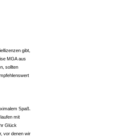
llizenzen gibt,
weise MGA aus
, sollten
 empfehlenswert
maximalem Spaß.
laufen mit
hr Glück
, vor denen wir