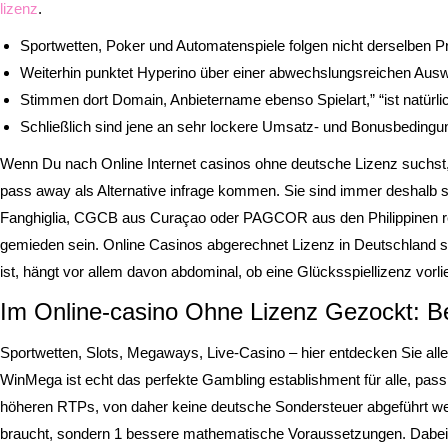
lizenz
.
Sportwetten, Poker und Automatenspiele folgen nicht derselben Pr
Weiterhin punktet Hyperino über einer abwechslungsreichen Ausw
Stimmen dort Domain, Anbietername ebenso Spielart,” “ist natürli
Schließlich sind jene an sehr lockere Umsatz- und Bonusbedingu
Wenn Du nach Online Internet casinos ohne deutsche Lizenz suchst, wi
pass away als Alternative infrage kommen. Sie sind immer deshalb si
Fanghiglia, CGCB aus Curaçao oder PAGCOR aus den Philippinen regu
gemieden sein. Online Casinos abgerechnet Lizenz in Deutschland si
ist, hängt vor allem davon abdominal, ob eine Glücksspiellizenz vorlie
Im Online-casino Ohne Lizenz Gezockt: 
Sportwetten, Slots, Megaways, Live-Casino – hier entdecken Sie alle
WinMega ist echt das perfekte Gambling establishment für alle, pass 
höheren RTPs, von daher keine deutsche Sondersteuer abgeführt w
braucht, sondern 1 bessere mathematische Voraussetzungen. Dabei ka