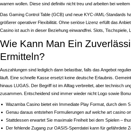
warnen wollen. Diese sind definitiv nicht treu und arbeiten bei weitem
Das Gaming Control Table (GCB) und neue KYC-/AML-Standards haben
größerer operativer Flexibilität. Ohne seriöse Lizenz erfüllt das Anbi
Casino ist auch in dieser Beziehung einwandfrei. Slots, Tischspiele,
Wie Kann Man Ein Zuverlässi
Ermitteln?
Auszahlungen sind lediglich dann belastbar, falls das Angebot regulie
läuft. Eine schnelle Kasse ersetzt keine deutsche Erlaubnis. Gemein
hinaus LUGAS. Der Begriff ist im Alltag verbreitet, aber technisch u
zusammen. Entscheidend sind immer wieder nicht Logo sowie Bonus
Wazamba Casino bietet ein Immediate Play Format, durch dem Sie
Genau daraus entstehen Formulierungen auf welche art casino on
Stattdessen erwartet Sie maximale Freiheit bei dem Spielen – thus,
Der fehlende Zugang zur OASIS-Sperrdatei kann für gefährdete 