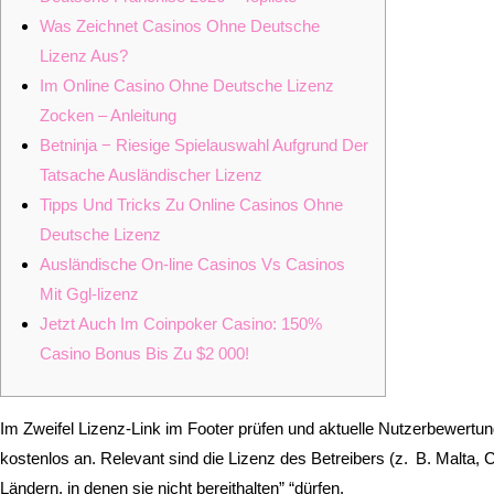
Was Zeichnet Casinos Ohne Deutsche
Lizenz Aus?
Im Online Casino Ohne Deutsche Lizenz
Zocken – Anleitung
Betninja − Riesige Spielauswahl Aufgrund Der
Tatsache Ausländischer Lizenz
Tipps Und Tricks Zu Online Casinos Ohne
Deutsche Lizenz
Ausländische On-line Casinos Vs Casinos
Mit Ggl-lizenz
Jetzt Auch Im Coinpoker Casino: 150%
Casino Bonus Bis Zu $2 000!
Im Zweifel Lizenz-Link im Footer prüfen und aktuelle Nutzerbewertu
kostenlos an. Relevant sind die Lizenz des Betreibers (z. B. Malta, 
Ländern, in denen sie nicht bereithalten” “dürfen.