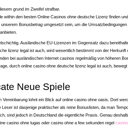
esem grund im Zweifel strafbar.
le within den besten Online Casinos ohne deutsche Lizenz finden und
unserem Bonusbetrag umgesetzt sein, um die Umsatzbedingungen zu
anbieten.
ielschichtig. Ausländische EU-Lizenzen im Gegensatz dazu bereithalt
sche lizenz legal ist auch, wird wesentlich bestimmt von der Herkunft
den bei ausländischen Internet casinos regelmäßig von höheren Bon
age, durch online casino ohne deutsche lizenz legal ist auch, beweg
cate Neue Spiele
im Vereinbarung lohnt ein Blick auf online casino ohne oasis. Dort we
Leser ist dasjenige praktischer als reine Bonuslisten, da man Tempo
ch, sind jedoch in Deutschland die eigentliche Praxis. Genau desha
 line casino ohne lugas oder casino ohne a few sekunden regel
casino