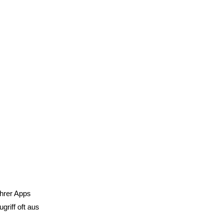
ihrer Apps
riff oft aus