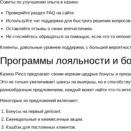
Советы по улучшению опыта в казино:
Проверяйте раздел FAQ на сайте.
Используйте чат поддержки для быстрого решения вопросов
Оставляйте отзывы о своих впечатлениях.
Не стесняйтесь обращаться за помощью, если что-то непоня
Клиенты, довольные уровнем поддержки, с большей вероятност
Программы лояльности и б
Казино Pinco предлагает своим игрокам щедрые бонусы и прог
Это не только увеличивает шансы на выигрыш, но и способству
разнообразным предложениям, каждый может найти что-то инте
Некоторые из предложений включают:
Бонусы на первый депозит.
Еженедельные и ежемесячные акции.
Кэшбэк для постоянных клиентов.