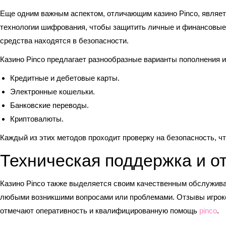
Еще одним важным аспектом, отличающим казино Pinco, являе
технологии шифрования, чтобы защитить личные и финансовые 
средства находятся в безопасности.
Казино Pinco предлагает разнообразные варианты пополнения и
Кредитные и дебетовые карты.
Электронные кошельки.
Банковские переводы.
Криптовалюты.
Каждый из этих методов проходит проверку на безопасность, ч
Техническая поддержка и о
Казино Pinco также выделяется своим качественным обслуживан
любыми возникшими вопросами или проблемами. Отзывы игроко
отмечают оперативность и квалифицированную помощь
pinco
.