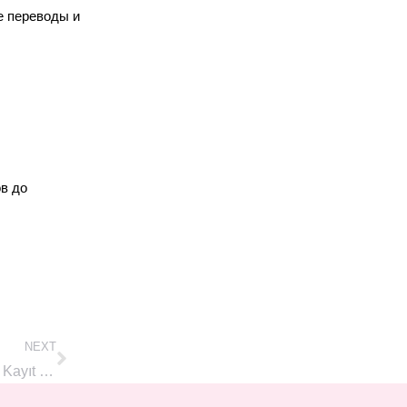
е переводы и
ов до
NEXT
Mostbet ᐉ Mostbet’in Resmi Net Sitesine Giriş Empieza Kayıt Olun