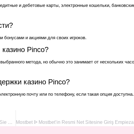
редитные и дебетовые карты, электронные кошельки, банковски
сти?
и бонусами и акциями для своих игроков.
 казино Pinco?
 выбранного метода, но обычно это занимает от нескольких час
держки казино Pinco?
лектронную почту или по телефону, если такая опция доступна.
ICE Casino Bonus-Mythen aufgeklärt: Umsatzregeln, die Sie wissen sollten