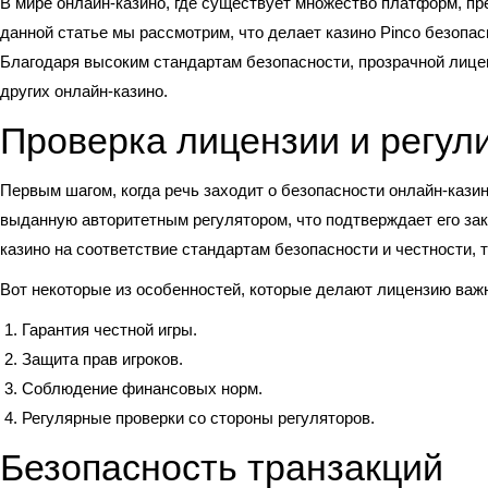
В мире онлайн-казино, где существует множество платформ, пр
данной статье мы рассмотрим, что делает казино Pinco безопас
Благодаря высоким стандартам безопасности, прозрачной лице
других онлайн-казино.
Проверка лицензии и регул
Первым шагом, когда речь заходит о безопасности онлайн-казин
выданную авторитетным регулятором, что подтверждает его зак
казино на соответствие стандартам безопасности и честности,
Вот некоторые из особенностей, которые делают лицензию важ
Гарантия честной игры.
Защита прав игроков.
Соблюдение финансовых норм.
Регулярные проверки со стороны регуляторов.
Безопасность транзакций