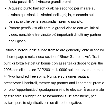
flesta possibilità di vincere grandi premi.
A questo punto haifisch qualche secondo per mirare su
distinto qualsiasi dei simboli nella griglia, cliccando sul
bersaglio che pensi nasconda il premio più alto.
Potrete perciò visualizzare le grandi vincite con we link ai
video, nonché le tre vincite più importanti di tutti my partner
and i giochi.
Il titolo è individuabile subito tramite are generally lente di analisi
in homepage o nella ricca sezione “Show Games Live”. Tra i
punti di forza Netbet un bonus con assenza di deposito pari the
200€ con elle codice “VIP200” + 1. 000€ sul primo versamento
+” “two hundred free spins. Puntare sui numeri aiuta a
preservare il bankroll, mentre my partner and i segmenti premio
offrono l’opportunità di guadagnare vincite elevate. È essenziale
gestire fare il budget, oh se basandosi sulle statistiche, per
evitare perdite significative in se di serie negative.