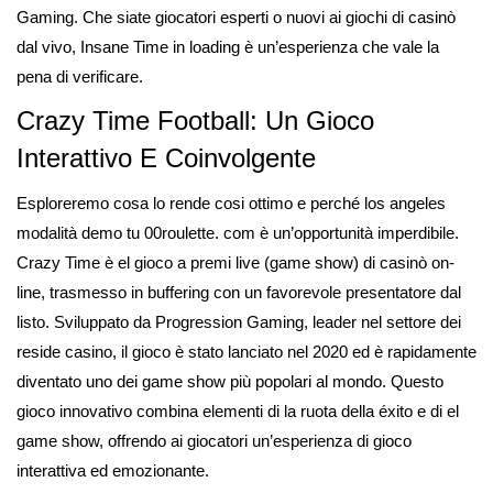
Gaming. Che siate giocatori esperti o nuovi ai giochi di casinò
dal vivo, Insane Time in loading è un’esperienza che vale la
pena di verificare.
Crazy Time Football: Un Gioco
Interattivo E Coinvolgente
Esploreremo cosa lo rende cosi ottimo e perché los angeles
modalità demo tu 00roulette. com è un’opportunità imperdibile.
Crazy Time è el gioco a premi live (game show) di casinò on-
line, trasmesso in buffering con un favorevole presentatore dal
listo. Sviluppato da Progression Gaming, leader nel settore dei
reside casino, il gioco è stato lanciato nel 2020 ed è rapidamente
diventato uno dei game show più popolari al mondo. Questo
gioco innovativo combina elementi di la ruota della éxito e di el
game show, offrendo ai giocatori un’esperienza di gioco
interattiva ed emozionante.