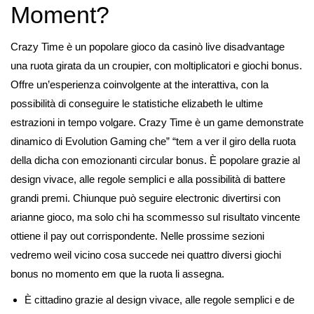
Moment?
Crazy Time è un popolare gioco da casinò live disadvantage
una ruota girata da un croupier, con moltiplicatori e giochi bonus.
Offre un’esperienza coinvolgente at the interattiva, con la
possibilità di conseguire le statistiche elizabeth le ultime
estrazioni in tempo volgare. Crazy Time è un game demonstrate
dinamico di Evolution Gaming che” “tem a ver il giro della ruota
della dicha con emozionanti circular bonus. È popolare grazie al
design vivace, alle regole semplici e alla possibilità di battere
grandi premi. Chiunque può seguire electronic divertirsi con
arianne gioco, ma solo chi ha scommesso sul risultato vincente
ottiene il pay out corrispondente. Nelle prossime sezioni
vedremo weil vicino cosa succede nei quattro diversi giochi
bonus no momento em que la ruota li assegna.
È cittadino grazie al design vivace, alle regole semplici e de