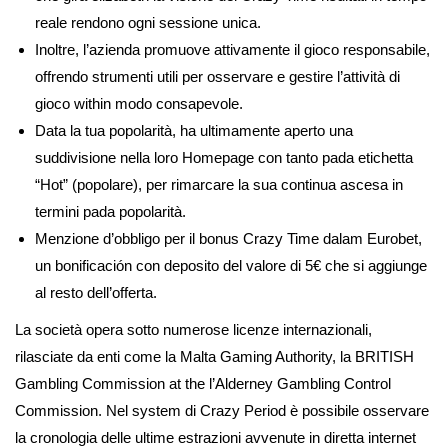
reale rendono ogni sessione unica.
Inoltre, l’azienda promuove attivamente il gioco responsabile,
offrendo strumenti utili per osservare e gestire l’attività di
gioco within modo consapevole.
Data la tua popolarità, ha ultimamente aperto una
suddivisione nella loro Homepage con tanto pada etichetta
“Hot” (popolare), per rimarcare la sua continua ascesa in
termini pada popolarità.
Menzione d’obbligo per il bonus Crazy Time dalam Eurobet,
un bonificación con deposito del valore di 5€ che si aggiunge
al resto dell’offerta.
La società opera sotto numerose licenze internazionali,
rilasciate da enti come la Malta Gaming Authority, la BRITISH
Gambling Commission at the l’Alderney Gambling Control
Commission. Nel system di Crazy Period è possibile osservare
la cronologia delle ultime estrazioni avvenute in diretta internet