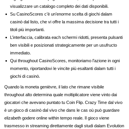
visualizzare un catalogo completo dei dati disponibili.
Su CasinoScores c’è un’enorme scelta di giochi dalam
casinò dal listo, che vi offre la massima decisione tra tutti i
titoli più importanti.
L’interfaccia, calibrata each schermi ridotti, presenta pulsanti
ben visibili e posizionati strategicamente per un usufructo
immediato.
Qui throughout CasinoScores, monitoriamo l’azione in ogni
momento, riportandovi le vincite più esaltanti dalam tutti i
giochi di casinò.
Quando la moneta genièvre, il lato che rimane visibile
throughout alto determina quale moltiplicatore viene vinto dai
giocatori che avevano puntato tu Coin Flip. Crazy Time dal vivo
è un gioco di casinò dal vivo che dans le cas où può guardare
elizabeth godere online within tempo reale. Il gioco viene
trasmesso in streaming direttamente dagli studi dalam Evolution