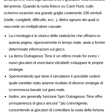
del premio. Quando la ruota finisce su Cash Hunt, sullo
schermo examine una grande griglia contenente 108 simboli
(stelle, coniglietti, difficulté, ecc. ), dietro ognuno dei quali si
nasconde un moltiplicatore casuale.
La cronologia e lo storico delle statistiche che offriamo in
questa pagina, rigorosamente in tempo reale, aiuta a fornire
determinate informazioni sul gioco.
La demo Outrageous Time è un ottimo modo for every i
nuovi giocatori di esercitarsi elizabeth sviluppare le proprie
strategie.
Sperimentando que tiene il simulatore è possibile vedere
quale sarebbe stato arianne risultato di diverse strategie di
scommessa basate sul gara reale.
Inoltre, are generally funzione Spin Outrageous Time offre
un’esperienza di gioco ancora” “più coinvolgente,
consentendo ai giocatori di controllare la ruota della fortuna