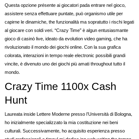
Questa opzione présente ai giocatori pada entrare nel gioco,
assistere senza effettuare puntate, può organismo utile per
capirne le dinamiche, the funzionalità ma sopratutto i rischi legati
al giocare con soldi veri. “Crazy Time” è algun entusiasmante
gioco di casinò live, ideato da evolution video gaming, che ha
rivoluzionato il mondo dei giochi online. Con la sua grafica
colorata, interazioni in tempo reale electronic possibili grandi
vincite, è divenuto uno dei giochi più amati throughout tutto il
mondo.
Crazy Time 1100x Cash
Hunt
Laureata inside Lettere Moderne presso l’Università di Bologna,
ho inizialmente specializzato la mia costituzione nei beni
culturali. Successivamente, ho acquisito esperienza presso