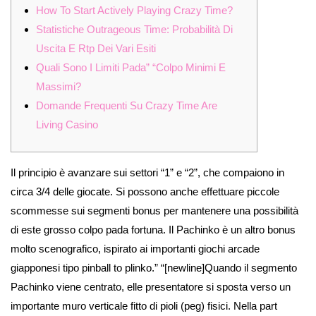
How To Start Actively Playing Crazy Time?
Statistiche Outrageous Time: Probabilità Di
Uscita E Rtp Dei Vari Esiti
Quali Sono I Limiti Pada” “Colpo Minimi E
Massimi?
Domande Frequenti Su Crazy Time Are
Living Casino
Il principio è avanzare sui settori “1” e “2”, che compaiono in
circa 3/4 delle giocate. Si possono anche effettuare piccole
scommesse sui segmenti bonus per mantenere una possibilità
di este grosso colpo pada fortuna. Il Pachinko è un altro bonus
molto scenografico, ispirato ai importanti giochi arcade
giapponesi tipo pinball to plinko.” “[newline]Quando il segmento
Pachinko viene centrato, elle presentatore si sposta verso un
importante muro verticale fitto di pioli (peg) fisici. Nella part