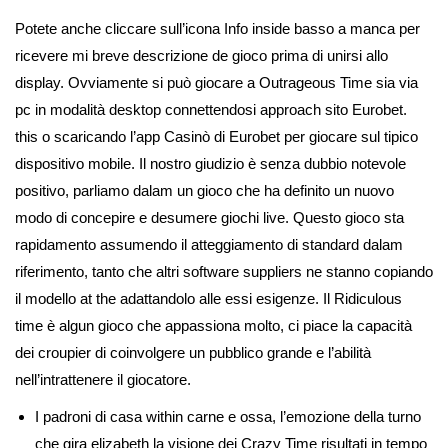
Potete anche cliccare sull’icona Info inside basso a manca per
ricevere mi breve descrizione de gioco prima di unirsi allo
display. Ovviamente si può giocare a Outrageous Time sia via
pc in modalità desktop connettendosi approach sito Eurobet.
this o scaricando l’app Casinò di Eurobet per giocare sul tipico
dispositivo mobile. Il nostro giudizio è senza dubbio notevole
positivo, parliamo dalam un gioco che ha definito un nuovo
modo di concepire e desumere giochi live. Questo gioco sta
rapidamento assumendo il atteggiamento di standard dalam
riferimento, tanto che altri software suppliers ne stanno copiando
il modello at the adattandolo alle essi esigenze. Il Ridiculous
time è algun gioco che appassiona molto, ci piace la capacità
dei croupier di coinvolgere un pubblico grande e l’abilità
nell’intrattenere il giocatore.
I padroni di casa within carne e ossa, l’emozione della turno
che gira elizabeth la visione dei Crazy Time risultati in tempo