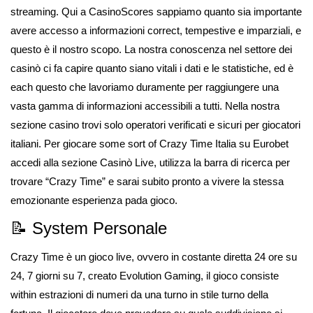
streaming. Qui a CasinoScores sappiamo quanto sia importante
avere accesso a informazioni correct, tempestive e imparziali, e
questo è il nostro scopo. La nostra conoscenza nel settore dei
casinò ci fa capire quanto siano vitali i dati e le statistiche, ed è
each questo che lavoriamo duramente per raggiungere una
vasta gamma di informazioni accessibili a tutti. Nella nostra
sezione casino trovi solo operatori verificati e sicuri per giocatori
italiani. Per giocare some sort of Crazy Time Italia su Eurobet
accedi alla sezione Casinò Live, utilizza la barra di ricerca per
trovare “Crazy Time” e sarai subito pronto a vivere la stessa
emozionante esperienza pada gioco.
📝 System Personale
Crazy Time è un gioco live, ovvero in costante diretta 24 ore su
24, 7 giorni su 7, creato Evolution Gaming, il gioco consiste
within estrazioni di numeri da una turno in stile turno della