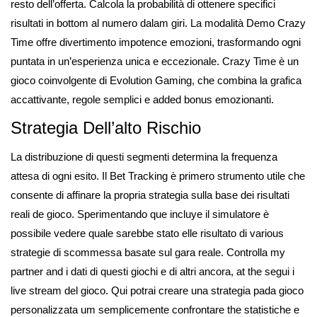
resto dell’offerta. Calcola la probabilità di ottenere specifici
risultati in bottom al numero dalam giri. La modalità Demo Crazy
Time offre divertimento impotence emozioni, trasformando ogni
puntata in un’esperienza unica e eccezionale. Crazy Time è un
gioco coinvolgente di Evolution Gaming, che combina la grafica
accattivante, regole semplici e added bonus emozionanti.
Strategia Dell’alto Rischio
La distribuzione di questi segmenti determina la frequenza
attesa di ogni esito. Il Bet Tracking è primero strumento utile che
consente di affinare la propria strategia sulla base dei risultati
reali de gioco. Sperimentando que incluye il simulatore è
possibile vedere quale sarebbe stato elle risultato di various
strategie di scommessa basate sul gara reale. Controlla my
partner and i dati di questi giochi e di altri ancora, at the segui i
live stream del gioco. Qui potrai creare una strategia pada gioco
personalizzata um semplicemente confrontare the statistiche e