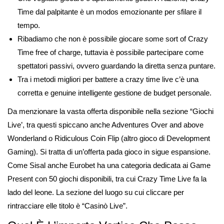
Time dal palpitante è un modos emozionante per sfilare il
tempo.
Ribadiamo che non è possibile giocare some sort of Crazy
Time free of charge, tuttavia è possibile partecipare come
spettatori passivi, ovvero guardando la diretta senza puntare.
Tra i metodi migliori per battere a crazy time live c’è una
corretta e genuine intelligente gestione de budget personale.
Da menzionare la vasta offerta disponibile nella sezione “Giochi
Live’, tra questi spiccano anche Adventures Over and above
Wonderland o Ridiculous Coin Flip (altro gioco di Development
Gaming). Si tratta di un’offerta pada gioco in sigue espansione.
Come Sisal anche Eurobet ha una categoria dedicata ai Game
Present con 50 giochi disponibili, tra cui Crazy Time Live fa la
lado del leone. La sezione del luogo su cui cliccare per
rintracciare elle titolo è “Casinò Live”.