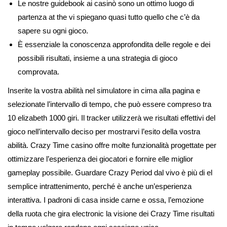
Le nostre guidebook ai casinò sono un ottimo luogo di
partenza at the vi spiegano quasi tutto quello che c’è da
sapere su ogni gioco.
È essenziale la conoscenza approfondita delle regole e dei
possibili risultati, insieme a una strategia di gioco
comprovata.
Inserite la vostra abilità nel simulatore in cima alla pagina e
selezionate l’intervallo di tempo, che può essere compreso tra
10 elizabeth 1000 giri. Il tracker utilizzerà we risultati effettivi del
gioco nell’intervallo deciso per mostrarvi l’esito della vostra
abilità. Crazy Time casino offre molte funzionalità progettate per
ottimizzare l’esperienza dei giocatori e fornire elle miglior
gameplay possibile. Guardare Crazy Period dal vivo è più di el
semplice intrattenimento, perché è anche un’esperienza
interattiva. I padroni di casa inside carne e ossa, l’emozione
della ruota che gira electronic la visione dei Crazy Time risultati