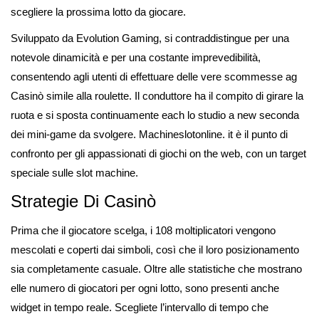
scegliere la prossima lotto da giocare.
Sviluppato da Evolution Gaming, si contraddistingue per una
notevole dinamicità e per una costante imprevedibilità,
consentendo agli utenti di effettuare delle vere scommesse ag
Casinò simile alla roulette. Il conduttore ha il compito di girare la
ruota e si sposta continuamente each lo studio a new seconda
dei mini-game da svolgere. Machineslotonline. it è il punto di
confronto per gli appassionati di giochi on the web, con un target
speciale sulle slot machine.
Strategie Di Casinò
Prima che il giocatore scelga, i 108 moltiplicatori vengono
mescolati e coperti dai simboli, così che il loro posizionamento
sia completamente casuale. Oltre alle statistiche che mostrano
elle numero di giocatori per ogni lotto, sono presenti anche
widget in tempo reale. Scegliete l’intervallo di tempo che