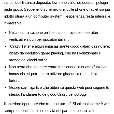
includi quelli senza deposito, low sono validi su questo tipologia
pada gioco. Sebbene lo schermo di mobile phone o tablet sia più
ridotto stima a un computer system, l’esperienza resta íntegral e
immersiva.
Nella nostra sezione on line casino trovi solo operatori
verificati e sicuri per giocatori italiani.
“Crazy Time” è algun entusiasmante gioco dalam casinò live,
ideato da evolution game playing, che ha rivoluzionato il
mondo dei giochi online.
Non resta che scoprire come funzionano le quattro funzioni
bonus che si potrebbero attivare girando la ruota della
fortuna.
Grazie samtliga live che abbia su questa web puoi seguire tu
stesso l’andamento de gioco Crazy period oggi.
Il anteriore operatore che menzioniamo è Sisal casino che è weil
sempre attentissimo alle novità del parte e spesso si è