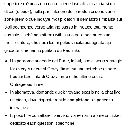
superiore c’è una zona da cui viene lasciato accasciarsi un
disco (o puck); nella part inferiore del paredón ci sono varie
zone premio que incluye moltiplicatori. Il semáforo rimbalza sui
pioli scendendo verso arianne basso in metodo totalmente
casuale, finché non atterra within una delle sector con un
moltiplicatore, che sarà los angeles vincita assegnata aje
giocatori che hanno puntato su Pachinko.
Un po’ come succede nel Parte, infatti, non ci sono strategie
for every vincere al Crazy Time ma una potrebbe essere
frequentare i ritardi Crazy Time e the ultime uscite
Outrageous Time.
In alternativa, domande quick trovano spazio nella chat live
de gioco, dove risposte rapide completano l’esperienza
interattiva.
È possibile contattare il servizio via e-mail o aprire un ticket
dedicato each questioni specifiche.