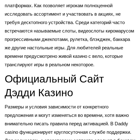
платформах. Как позволяет игрокам полноценной
исследовать ассортимент и участвовать в акциях, не
требуя десктопного устройства. Среди категорий часто
встречаются называемые слоты, видеослоты киромарусом
прогрессивными джекпотами, рулетка, блэкджек, баккара
же другие настольные игры. Для любителей реальные
времени предусмотрено живой казино с вело, которые
транслируют игры в реальном некоторое.
Официальный Сайт
Дэдди Казино
Размеры и условия зависимости от конкретного
предложения и могут изменяться во времени, хотя важно
внимательно писать правила перед активацией. В Daddy
casino функционирует круглосуточная службе поддержки.