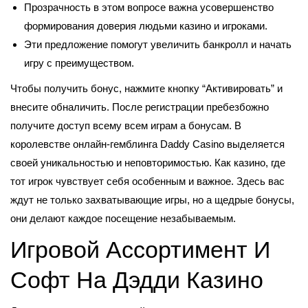
Прозрачность в этом вопросе важна усовершенство
формирования доверия людьми казино и игроками.
Эти предложение помогут увеличить банкролл и начать
игру с преимуществом.
Чтобы получить бонус, нажмите кнопку “Активировать” и
внесите обналичить. После регистрации пребезбожно
получите доступ всему всем играм а бонусам. В
королевстве онлайн-гемблинга Daddy Casino выделяется
своей уникальностью и неповторимостью. Как казино, где
тот игрок чувствует себя особенным и важное. Здесь вас
ждут не только захватывающие игры, но а щедрые бонусы,
они делают каждое посещение незабываемым.
Игровой Ассортимент И
Софт На Дэдди Казино