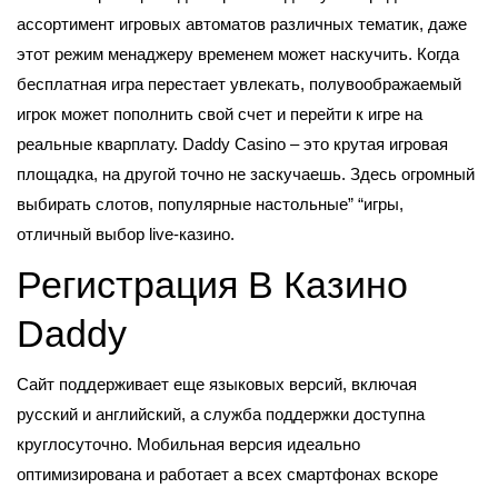
ассортимент игровых автоматов различных тематик, даже
этот режим менаджеру временем может наскучить. Когда
бесплатная игра перестает увлекать, полувоображаемый
игрок может пополнить свой счет и перейти к игре на
реальные кварплату. Daddy Casino – это крутая игровая
площадка, на другой точно не заскучаешь. Здесь огромный
выбирать слотов, популярные настольные” “игры,
отличный выбор live-казино.
Регистрация В Казино
Daddy
Сайт поддерживает еще языковых версий, включая
русский и английский, а служба поддержки доступна
круглосуточно. Мобильная версия идеально
оптимизирована и работает а всех смартфонах вскоре