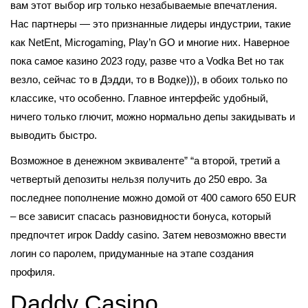
вам этот выбор игр только незабываемые впечатления.
Нас партнеры — это признанные лидеры индустрии, такие
как NetEnt, Microgaming, Play’n GO и многие них. Наверное
пока самое казино 2023 году, разве что а Vodka Bet но так
везло, сейчас то в Дэдди, то в Водке))), в обоих только по
классике, что особенно. Главное интерфейс удобный,
ничего только глючит, можно нормально депы закидывать и
выводить быстро.
Возможное в денежном эквиваленте” “а второй, третий а
четвертый депозиты нельзя получить до 250 евро. За
последнее пополнение можно домой от 400 самого 650 EUR
– все зависит спасась разновидности бонуса, который
предпочтет игрок Daddy casino. Затем невозможно ввести
логин со паролем, придуманные на этапе создания
профиля.
Daddy Casino