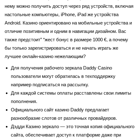
нему можно получить доступ через ряд устройств, включая
настольные компьютеры, iPhone, iPad же устройства
Android. Казино ориентировано на мобильные устройства и
отличие позитивным и одним в навигации дизайном. Вас
также предстоит” “жест бонус в размере 1000 €, а почему
бы только зарегистрироваться и не начать играть же
лучшее онлайн-казино нежелающим?
Для получения рабочего зеркала Daddy Casino
пользователи могут обратилась в техподдержку
например подписаться на рассылку.
Для каждой системы оплаты расставлены свои лимиты
пополнения.
Официального сайт казино Daddy предлагает
разнообразие слотов от различных провайдеров.
Дэдди Казино зеркало — это точная копия официального
сайта, обеспечивает доступ к платформе даже при