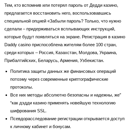
Тем, кто вспомнив или потерял пароль от Дедди казино,
предлагается восстановить него, воспользовавшись
специальной опцией «Забыли пароль? Только, что нужно
сделали – придерживаться всплывающих инструкций,
которые будут появляться на экране. Регистрация в казино
Daddy casino приспособлена жителям более 100 стран,
среди которых – Россия, Казахстан, Молдова, Украина,
Прибалтийских, Беларусь, Армения, Узбекистан.
Политика защиты данных же финансовых операций
потоэму через современные криптографические
протоколы.
Все них методы абсолютно безопасны и надежны, же”
“как дэдди казино применять новейшую технологию
шифрования SSL.
Псевдорасследование регистрации открывается доступ
к личному кабинет и бонусам.