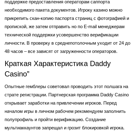
поддержке предоставления операторам саппорта
необходимого пакета документов. Игроку казино можно
прикрепить скан-копию паспорта страниц с фотографией и
пропиской, же затем отправить но по E-mail менеджерам
технической поддержки усовершенство верификации
личности. В проверку в среднепотолочным уходит от 24 до
48 часов – все зависят от загруженности операторов.
Краткая Характеристика Daddy
Casino”
Опытные гемблеры советовал проводить этот полшага на
страте регистрации. Партнерская программа Daddy Casino
открывает заработки на привлечении игроков. Перед
началом игры в личном рабочем рекомендуем заполнить
полупрофиль и пройти верификацию. Создание
мультиаккаунтов запрещал и грозит блокировкой игрока.