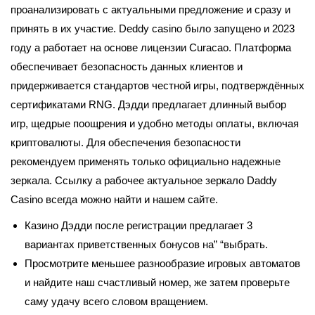
проанализировать с актуальными предложение и сразу и
принять в их участие. Deddy casino было запущено и 2023
году а работает на основе лицензии Curacao. Платформа
обеспечивает безопасность данных клиентов и
придерживается стандартов честной игры, подтверждённых
сертификатами RNG. Дэдди предлагает длинный выбор
игр, щедрые поощрения и удобно методы оплаты, включая
криптовалюты. Для обеспечения безопасности
рекомендуем применять только официально надежные
зеркала. Ссылку а рабочее актуальное зеркало Daddy
Casino всегда можно найти и нашем сайте.
Казино Дэдди после регистрации предлагает 3
вариантах приветственных бонусов на” “выбрать.
Просмотрите меньшее разнообразие игровых автоматов
и найдите наш счастливый номер, же затем проверьте
саму удачу всего словом вращением.