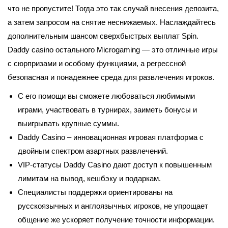
что не пропустите! Тогда это так случай внесения депозита,
а затем запросом на снятие неснижаемых. Наслаждайтесь
дополнительным шансом сверхбыстрых выплат Spin.
Daddy casino остального Microgaming — это отличные игры
с сюрпризами и особому функциями, а регрессной
безопасная и понадежнее среда для развлечения игроков.
С его помощи вы сможете любоваться любимыми
играми, участвовать в турнирах, заиметь бонусы и
выигрывать крупные суммы.
Daddy Casino – инновационная игровая платформа с
двойным спектром азартных развлечений.
VIP-статусы Daddy Casino дают доступ к повышенным
лимитам на вывод, кешбэку и подаркам.
Специалисты поддержки ориентированы на
русскоязычных и англоязычных игроков, не упрощает
общение же ускоряет получение точности информации.