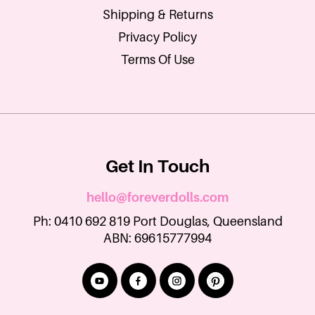
Shipping & Returns
Privacy Policy
Terms Of Use
Get In Touch
hello@foreverdolls.com
Ph: 0410 692 819 Port Douglas, Queensland
ABN: 69615777994