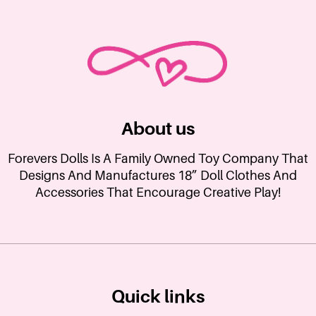
About us
Forevers Dolls Is A Family Owned Toy Company That
Designs And Manufactures 18” Doll Clothes And
Accessories That Encourage Creative Play!
Quick links