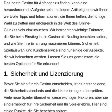
Das beste Casino für Anfänger zu finden, kann eine
herausfordernde Aufgabe sein. In diesem Artikel geben wir Ihnen
wertvolle Tipps und Informationen, die Ihnen helfen, die richtige
Wahl zu treffen und erfolgreich in die Welt des Online-
Glücksspiels einzutauchen. Wir betrachten wichtige Faktoren,
die Sie beim Einstieg in ein Casino als Neuling beachten sollten,
und wie Sie Ihre Erfahrung maximieren können. Sicherheit,
Spielauswahl und Kundenservice sind nur einige der Aspekte,
die wir beleuchten werden. Lassen Sie uns gemeinsam die
besten Optionen für Sie erkunden!
1. Sicherheit und Lizenzierung
Bevor Sie sich für ein Casino entscheiden, ist es entscheidend,
die Sicherheitsstandards und die Lizenzierung zu überprüfen.
Viele neue Spieler übersehen diese wichtigen Faktoren, aber sie
sind erheblich für Ihre Sicherheit und Ihr Spielerlebnis. Hier sind
einige Punkte, die Sie beachten sollten: