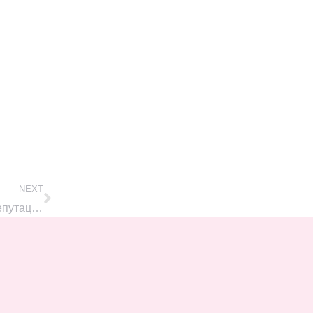
NEXT
Лучшие казино с подробным рейтингом, анализом репутации и описанием ключевых особенностей игровых платформ