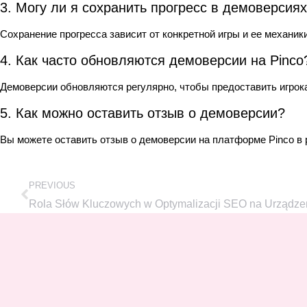
3. Могу ли я сохранить прогресс в демоверсия
Сохранение прогресса зависит от конкретной игры и ее механик
4. Как часто обновляются демоверсии на Pinco
Демоверсии обновляются регулярно, чтобы предоставить игро
5. Как можно оставить отзыв о демоверсии?
Вы можете оставить отзыв о демоверсии на платформе Pinco в 
PREVIOUS