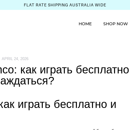
FLAT RATE SHIPPING AUSTRALIA WIDE
HOME
SHOP NOW
APRIL 24, 2026
co: как играть бесплатно
лаждаться?
как играть бесплатно и