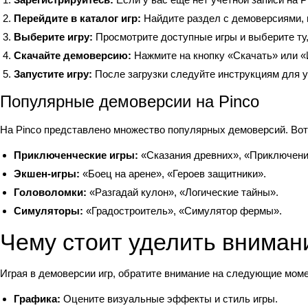
Перейдите в каталог игр:
Найдите раздел с демоверсиями, 
Выберите игру:
Просмотрите доступные игры и выберите ту, 
Скачайте демоверсию:
Нажмите на кнопку «Скачать» или «И
Запустите игру:
После загрузки следуйте инструкциям для у
Популярные демоверсии на Pinco
На Pinco представлено множество популярных демоверсий. Вот 
Приключенческие игры:
«Сказания древних», «Приключения
Экшен-игры:
«Боец на арене», «Героев защитники».
Головоломки:
«Разгадай кулон», «Логические тайны».
Симуляторы:
«Градостроитель», «Симулятор фермы».
Чему стоит уделить вниман
Играя в демоверсии игр, обратите внимание на следующие мом
Графика:
Оцените визуальные эффекты и стиль игры.