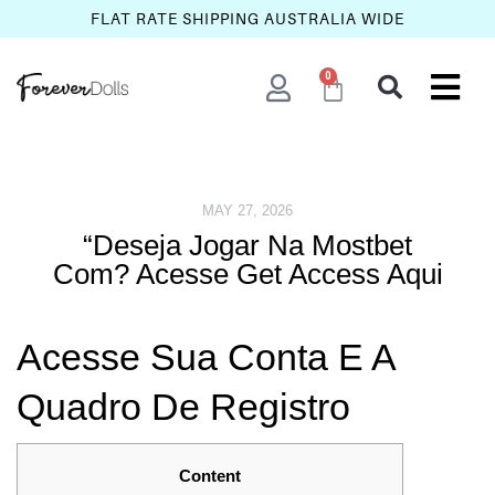
FLAT RATE SHIPPING AUSTRALIA WIDE
0
MAY 27, 2026
“Deseja Jogar Na Mostbet
Com? Acesse Get Access Aqui
Acesse Sua Conta E A
Quadro De Registro
Content