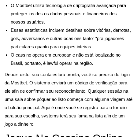
O Mostbet utiliza tecnologia de criptografia avançada para
proteger los dos os dados pessoais e financeiros dos
nossos usuários.
Essas estatísticas incluem detalhes sobre vitórias, derrotas,
gols, adversários e outras ocasiões tanto” “pra jogadores
particulares quanto para equipes inteiras.
O cassino opera em european e não está localizado no
Brasil, portanto, é lawful operar na região.
Depois disto, sua conta estará pronta, você só precisa do login
da Mostbet. O sistema enviará um código de verificação para
ele afin de confirmar seu reconocimiento. Qualquer sessão na
uma sala sobre pôquer ao listo começa com alguma viagem até
o balcão principal. Aqui é onde você se registra para o torneio
para sua escolha, systems terá seu fama na lista afin de um
jogo a dinheiro.