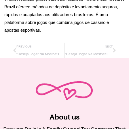
Brazil oferece métodos de depósito e levantamento seguros,
rápidos e adaptados aos utilizadores brasileiros. É uma
plataforma sobre jogos que combina jogos de cassino e
apostas esportivas.
PREVIOUS
NEXT
“Deseja Jogar Na Mostbet Com? Acesse Get Access Aqui
“Deseja Jogar Na Mostbet Com? Acesse Get Access Aqui
About us