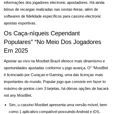
informações dos jogadores electronic apostadores. Há ainda
bônus de recargas realizadas nas sextas-feiras, além de
softwares de fidelidade específicos para cassino electronic
apostas esportivas.
Os Caça-níqueis Cependant
Populares” “No Meio Dos Jogadores
Em 2025
Apostar ao vivo na Mostbet Brazil oferece mais dinamismo e
oportunidades ajustadas conforme u jogo avança. O” “MostBet
é licenciado por Curaçao e-Gaming, uma das licenças mais
importantes do mundo. Popular jogo que consiste em fazer to
máximo de pontos com 3 tarjetas, há ótimas opções de bacará
not any MostBet.
Sim, u cassino Mostbet apresenta uma versão móvel, bem
como 1 aplicativo compatível possuindo Android e iOS.