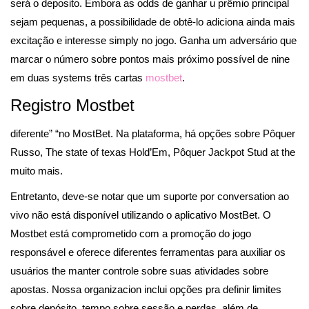
será o deposito. Embora as odds de ganhar u prêmio principal
sejam pequenas, a possibilidade de obtê-lo adiciona ainda mais
excitação e interesse simply no jogo. Ganha um adversário que
marcar o número sobre pontos mais próximo possível de nine
em duas systems três cartas
mostbet
.
Registro Mostbet
diferente” “no MostBet. Na plataforma, há opções sobre Pôquer
Russo, The state of texas Hold’Em, Pôquer Jackpot Stud at the
muito mais.
Entretanto, deve-se notar que um suporte por conversation ao
vivo não está disponível utilizando o aplicativo MostBet. O
Mostbet está comprometido com a promoção do jogo
responsável e oferece diferentes ferramentas para auxiliar os
usuários the manter controle sobre suas atividades sobre
apostas. Nossa organizacion inclui opções pra definir limites
sobre depósito, tempo sobre sessão e perdas, além de