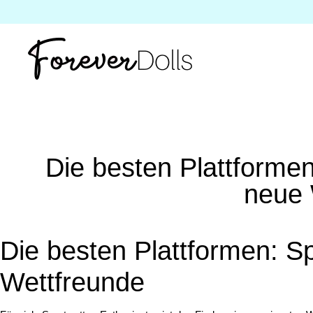
Die besten Plattformen
neue 
Die besten Plattformen: S
Wettfreunde