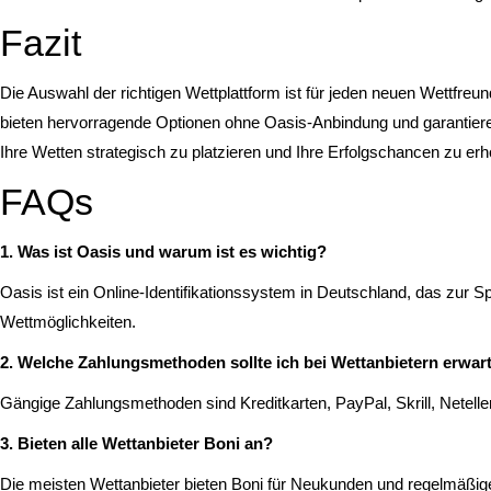
Fazit
Die Auswahl der richtigen Wettplattform ist für jeden neuen Wettfr
bieten hervorragende Optionen ohne Oasis-Anbindung und garantier
Ihre Wetten strategisch zu platzieren und Ihre Erfolgschancen zu er
FAQs
1. Was ist Oasis und warum ist es wichtig?
Oasis ist ein Online-Identifikationssystem in Deutschland, das zur S
Wettmöglichkeiten.
2. Welche Zahlungsmethoden sollte ich bei Wettanbietern erwar
Gängige Zahlungsmethoden sind Kreditkarten, PayPal, Skrill, Netelle
3. Bieten alle Wettanbieter Boni an?
Die meisten Wettanbieter bieten Boni für Neukunden und regelmäßige