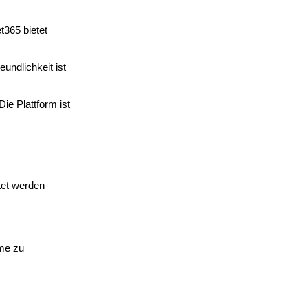
t365 bietet
undlichkeit ist
Die Plattform ist
tet werden
eme zu