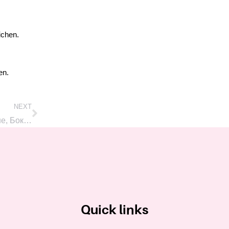
ichen.
en.
NEXT
Спортивный Портал Казахстана: Футбол В Казахстане, Бокс И Мма а Казахстане, Хоккей и Казахстане, Борьба в Казахстане, Спорт и Казахстане”
Quick links