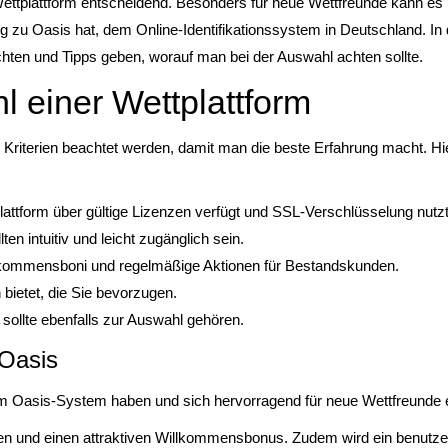
 Wettplattform entscheidend. Besonders für neue Wettfreunde kann es
ng zu Oasis hat, dem Online-Identifikationssystem in Deutschland. In 
chten und Tipps geben, worauf man bei der Auswahl achten sollte.
l einer Wettplattform
 Kriterien beachtet werden, damit man die beste Erfahrung macht. Hie
lattform über gültige Lizenzen verfügt und SSL-Verschlüsselung nutzt
en intuitiv und leicht zugänglich sein.
llkommensboni und regelmäßige Aktionen für Bestandskunden.
 bietet, die Sie bevorzugen.
 sollte ebenfalls zur Auswahl gehören.
 Oasis
zum Oasis-System haben und sich hervorragend für neue Wettfreunde 
ten und einen attraktiven Willkommensbonus. Zudem wird ein benutze