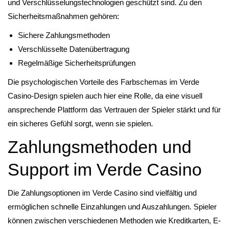
und Verschlüsselungstechnologien geschützt sind. Zu den
Sicherheitsmaßnahmen gehören:
Sichere Zahlungsmethoden
Verschlüsselte Datenübertragung
Regelmäßige Sicherheitsprüfungen
Die psychologischen Vorteile des Farbschemas im Verde
Casino-Design spielen auch hier eine Rolle, da eine visuell
ansprechende Plattform das Vertrauen der Spieler stärkt und für
ein sicheres Gefühl sorgt, wenn sie spielen.
Zahlungsmethoden und
Support im Verde Casino
Die Zahlungsoptionen im Verde Casino sind vielfältig und
ermöglichen schnelle Einzahlungen und Auszahlungen. Spieler
können zwischen verschiedenen Methoden wie Kreditkarten, E-