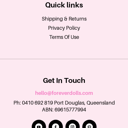
Quick links
Shipping & Returns
Privacy Policy
Terms Of Use
Get In Touch
hello@foreverdolls.com
Ph: 0410 692 819 Port Douglas, Queensland
ABN: 69615777994