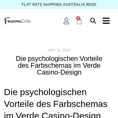
FLAT RATE SHIPPING AUSTRALIA WIDE
0
MAY 14, 2026
Die psychologischen Vorteile
des Farbschemas im Verde
Casino-Design
Die psychologischen
Vorteile des Farbschemas
im Verde Casino-Design