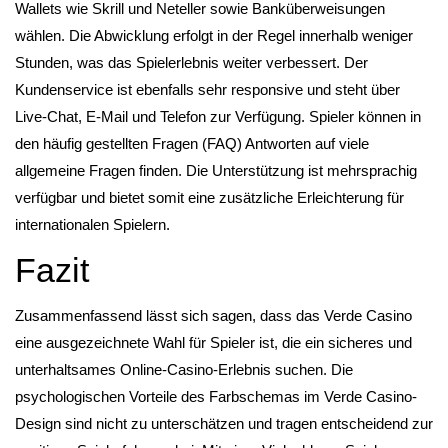
Wallets wie Skrill und Neteller sowie Banküberweisungen
wählen. Die Abwicklung erfolgt in der Regel innerhalb weniger
Stunden, was das Spielerlebnis weiter verbessert. Der
Kundenservice ist ebenfalls sehr responsive und steht über
Live-Chat, E-Mail und Telefon zur Verfügung. Spieler können in
den häufig gestellten Fragen (FAQ) Antworten auf viele
allgemeine Fragen finden. Die Unterstützung ist mehrsprachig
verfügbar und bietet somit eine zusätzliche Erleichterung für
internationalen Spielern.
Fazit
Zusammenfassend lässt sich sagen, dass das Verde Casino
eine ausgezeichnete Wahl für Spieler ist, die ein sicheres und
unterhaltsames Online-Casino-Erlebnis suchen. Die
psychologischen Vorteile des Farbschemas im Verde Casino-
Design sind nicht zu unterschätzen und tragen entscheidend zur