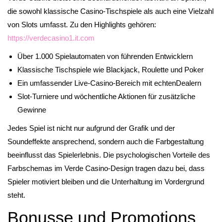
die sowohl klassische Casino-Tischspiele als auch eine Vielzahl
von Slots umfasst. Zu den Highlights gehören:
https://verdecasino1.it.com
Über 1.000 Spielautomaten von führenden Entwicklern
Klassische Tischspiele wie Blackjack, Roulette und Poker
Ein umfassender Live-Casino-Bereich mit echtenDealern
Slot-Turniere und wöchentliche Aktionen für zusätzliche
Gewinne
Jedes Spiel ist nicht nur aufgrund der Grafik und der
Soundeffekte ansprechend, sondern auch die Farbgestaltung
beeinflusst das Spielerlebnis. Die psychologischen Vorteile des
Farbschemas im Verde Casino-Design tragen dazu bei, dass
Spieler motiviert bleiben und die Unterhaltung im Vordergrund
steht.
Bonusse und Promotions