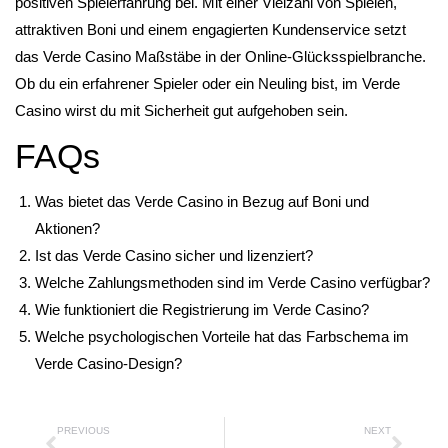
positiven Spielerfahrung bei. Mit einer Vielzahl von Spielen,
attraktiven Boni und einem engagierten Kundenservice setzt
das Verde Casino Maßstäbe in der Online-Glücksspielbranche.
Ob du ein erfahrener Spieler oder ein Neuling bist, im Verde
Casino wirst du mit Sicherheit gut aufgehoben sein.
FAQs
Was bietet das Verde Casino in Bezug auf Boni und
Aktionen?
Ist das Verde Casino sicher und lizenziert?
Welche Zahlungsmethoden sind im Verde Casino verfügbar?
Wie funktioniert die Registrierung im Verde Casino?
Welche psychologischen Vorteile hat das Farbschema im
Verde Casino-Design?
PREVIOUS
NEXT