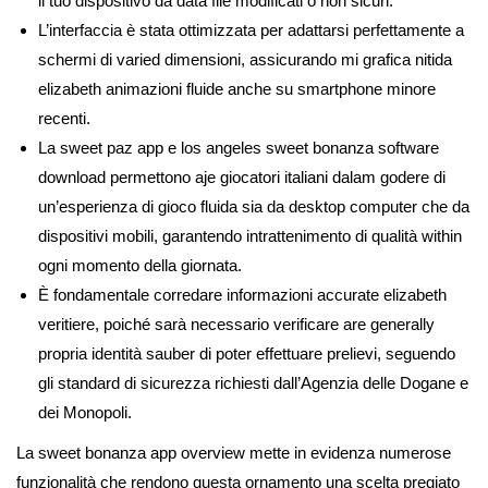
il tuo dispositivo da data file modificati o non sicuri.
L’interfaccia è stata ottimizzata per adattarsi perfettamente a
schermi di varied dimensioni, assicurando mi grafica nitida
elizabeth animazioni fluide anche su smartphone minore
recenti.
La sweet paz app e los angeles sweet bonanza software
download permettono aje giocatori italiani dalam godere di
un’esperienza di gioco fluida sia da desktop computer che da
dispositivi mobili, garantendo intrattenimento di qualità within
ogni momento della giornata.
È fondamentale corredare informazioni accurate elizabeth
veritiere, poiché sarà necessario verificare are generally
propria identità sauber di poter effettuare prelievi, seguendo
gli standard di sicurezza richiesti dall’Agenzia delle Dogane e
dei Monopoli.
La sweet bonanza app overview mette in evidenza numerose
funzionalità che rendono questa ornamento una scelta pregiato