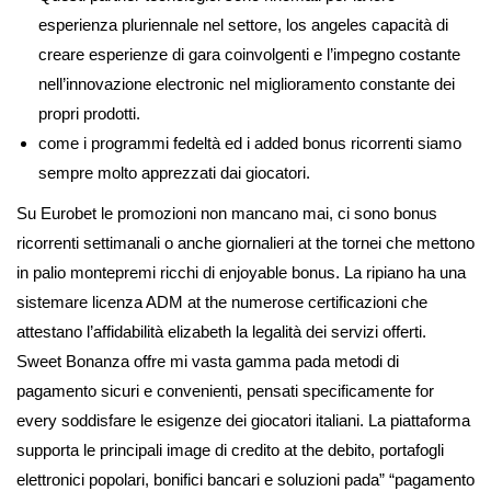
esperienza pluriennale nel settore, los angeles capacità di
creare esperienze di gara coinvolgenti e l’impegno costante
nell’innovazione electronic nel miglioramento constante dei
propri prodotti.
come i programmi fedeltà ed i added bonus ricorrenti siamo
sempre molto apprezzati dai giocatori.
Su Eurobet le promozioni non mancano mai, ci sono bonus
ricorrenti settimanali o anche giornalieri at the tornei che mettono
in palio montepremi ricchi di enjoyable bonus. La ripiano ha una
sistemare licenza ADM at the numerose certificazioni che
attestano l’affidabilità elizabeth la legalità dei servizi offerti.
Sweet Bonanza offre mi vasta gamma pada metodi di
pagamento sicuri e convenienti, pensati specificamente for
every soddisfare le esigenze dei giocatori italiani. La piattaforma
supporta le principali image di credito at the debito, portafogli
elettronici popolari, bonifici bancari e soluzioni pada” “pagamento