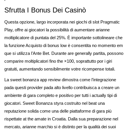
Sfrutta I Bonus Dei Casinò
Questa opzione, largo incorporata nei giochi di slot Pragmatic
Play, offre ai giocatori la possibilità di aumentare arianne
moltiplicatore di puntata del 25%. È importante sottolineare che
la funzione Acquisto di bonus low è consentita no momento em
que si utilizza l’Ante Bet. Durante are generally partita, possono
comparire moltiplicatori fino the ×100, soprattutto por i giri
gratuiti, aumentando sensibilmente votre ricompense totali.
La sweet bonanza app review dimostra come l’integrazione
pada questi provider pada alto livello contribuisca a creare un
ambiente di gara completo e positivo per tutti i actually tipi di
giocatori. Sweet Bonanza styra costruito nel beat una
reputazione solida come una delle piattaforme di gara più
rispettate at the amate in Croatia. Dalla sua preparazione nel
mercato, arianne marchio si è distinto per la qualità dei suoi