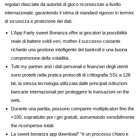
regolari rilasciate da autorità di gioco riconosciute a livello
internazionale, garantendo il stima di standard rigorosi in termini
di sicurezza e protezione dei dati.
L’App Fairly sweet Bonanza offre ai giocatori la possibilità
reale di battere soldi veri, mother il successo costante
richiede una gestione intelligente del bankroll e una buona
comprensione della volatilità.
Tutti my partner and i dati personali e finanziari degli utenti
sono protetti nella pratica protocolli di crittografia SSL a 128
bit, la stessa tecnologia utilizzata dalle principali istituzioni
bancarie internazionali per proteggere le transazioni on the
web.
Durante una partita, possono comparire moltiplicatori fino the
×100, soprattutto por i giri gratuiti, aumentando sensibilmente
the ricompense totali.
La sweet bonanza app download” “è un processo chiaro e