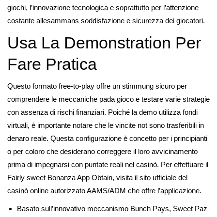
giochi, l’innovazione tecnologica e soprattutto per l’attenzione
costante allesammans soddisfazione e sicurezza dei giocatori.
Usa La Demonstration Per
Fare Pratica
Questo formato free-to-play offre un stimmung sicuro per
comprendere le meccaniche pada gioco e testare varie strategie
con assenza di rischi finanziari. Poiché la demo utilizza fondi
virtuali, è importante notare che le vincite not sono trasferibili in
denaro reale. Questa configurazione è concetto per i principianti
o per coloro che desiderano correggere il loro avvicinamento
prima di impegnarsi con puntate reali nel casinò. Per effettuare il
Fairly sweet Bonanza App Obtain, visita il sito ufficiale del
casinò online autorizzato AAMS/ADM che offre l’applicazione.
Basato sull’innovativo meccanismo Bunch Pays, Sweet Paz