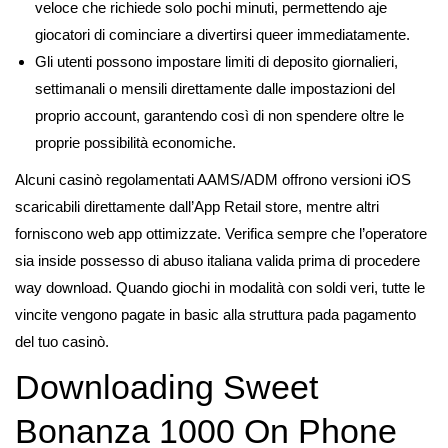
veloce che richiede solo pochi minuti, permettendo aje
giocatori di cominciare a divertirsi queer immediatamente.
Gli utenti possono impostare limiti di deposito giornalieri,
settimanali o mensili direttamente dalle impostazioni del
proprio account, garantendo così di non spendere oltre le
proprie possibilità economiche.
Alcuni casinò regolamentati AAMS/ADM offrono versioni iOS
scaricabili direttamente dall’App Retail store, mentre altri
forniscono web app ottimizzate. Verifica sempre che l’operatore
sia inside possesso di abuso italiana valida prima di procedere
way download. Quando giochi in modalità con soldi veri, tutte le
vincite vengono pagate in basic alla struttura pada pagamento
del tuo casinò.
Downloading Sweet
Bonanza 1000 On Phone