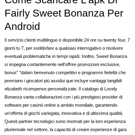
Fairly Sweet Bonanza Per
Android
Il servizio clienti multilingue è disponibile 24 ore su twenty four, 7
giorni tu 7, per soddisfare a qualsiasi interrogativo o risolvere
eventuali problematiche in tempi rapidi. Inoltre, Sweet Bonanza
si impegna costantemente nell’offrire promozioni esclusive,
bonus” “dalam benvenuto competitivi e programmi fedeltà che
premiano i giocatori più assidui que incluye vantaggi tangibili
elizabeth ricompense personalizzate. Il catalogo di Lovely
Bonanza vanta collaborazioni con i più prestigiosi provider di
software per casinò online a ambito mondiale, garantendo
un’offerta di giochi variegata, innovativa e di altissima qualità.
Questi partner tecnologici sono rinomati per la loro esperienza
pluriennale nel settore, la capacità di creare esperienze di gara