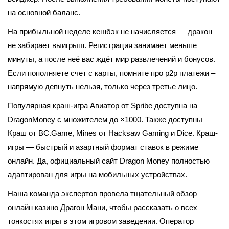
на основной баланс.
На прибыльной неделе кешбэк не начисляется — дракон
не забирает выигрыш. Регистрация занимает меньше
минуты, а после неё вас ждёт мир развлечений и бонусов.
Если пополняете счет с карты, помните про p2p платежи –
напрямую депнуть нельзя, только через третье лицо.
Популярная краш-игра Авиатор от Spribe доступна на
DragonMoney с множителем до ×1000. Также доступны
Краш от BC.Game, Mines от Hacksaw Gaming и Dice. Краш-
игры — быстрый и азартный формат ставок в режиме
онлайн. Да, официальный сайт Dragon Money полностью
адаптирован для игры на мобильных устройствах.
Наша команда экспертов провела тщательный обзор
онлайн казино Драгон Мани, чтобы рассказать о всех
тонкостях игры в этом игровом заведении. Оператор