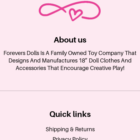
About us
Forevers Dolls Is A Family Owned Toy Company That
Designs And Manufactures 18” Doll Clothes And
Accessories That Encourage Creative Play!
Quick links
Shipping & Returns
Privacy Policy