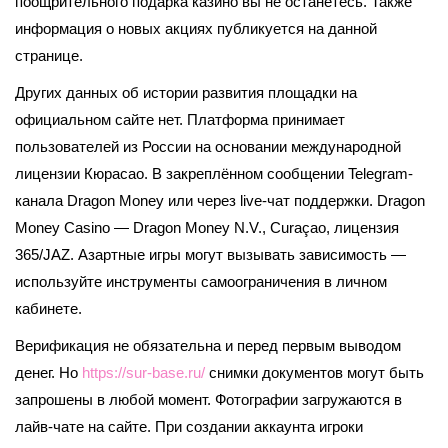
поощрительного подарка казино вы не останетесь. Также
информация о новых акциях публикуется на данной
странице.
Других данных об истории развития площадки на
официальном сайте нет. Платформа принимает
пользователей из России на основании международной
лицензии Кюрасао. В закреплённом сообщении Telegram-
канала Dragon Money или через live-чат поддержки. Dragon
Money Casino — Dragon Money N.V., Curaçao, лицензия
365/JAZ. Азартные игры могут вызывать зависимость —
используйте инструменты самоограничения в личном
кабинете.
Верификация не обязательна и перед первым выводом
денег. Но
https://sur-base.ru/
снимки документов могут быть
запрошены в любой момент. Фотографии загружаются в
лайв-чате на сайте. При создании аккаунта игроки