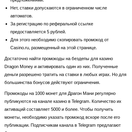
Нет, ставки допускаются в ограниченном числе
автоматов.
За регистрацию по реферальной ссылке
предоставляется 5 рублей.
Для этого необходимо скопировать промокод от
Casino.ru, размещенный на этой странице.
Достаточно найти промокоды на бездепы для казино
Dragon Money и активировать один из них. Полученные
деньги разрешено тратить на ставки в любых играх. Но для
большинства бонусов действуют ограничения.
Промокоды на 1000 монет для Драгон Мани регулярно
публикуются на канале казино в Telegram. Количество их
активаций составляет 5000 и более. Чтобы получить
монеты, необходимо указать промокод вскоре после его
публикации. Подписчикам канала в Telegram предлагают