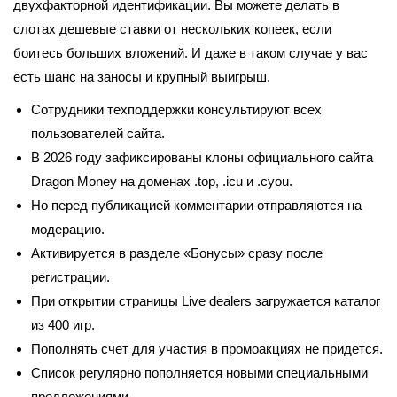
двухфакторной идентификации. Вы можете делать в
слотах дешевые ставки от нескольких копеек, если
боитесь больших вложений. И даже в таком случае у вас
есть шанс на заносы и крупный выигрыш.
Сотрудники техподдержки консультируют всех
пользователей сайта.
В 2026 году зафиксированы клоны официального сайта
Dragon Money на доменах .top, .icu и .cyou.
Но перед публикацией комментарии отправляются на
модерацию.
Активируется в разделе «Бонусы» сразу после
регистрации.
При открытии страницы Live dealers загружается каталог
из 400 игр.
Пополнять счет для участия в промоакциях не придется.
Список регулярно пополняется новыми специальными
предложениями.