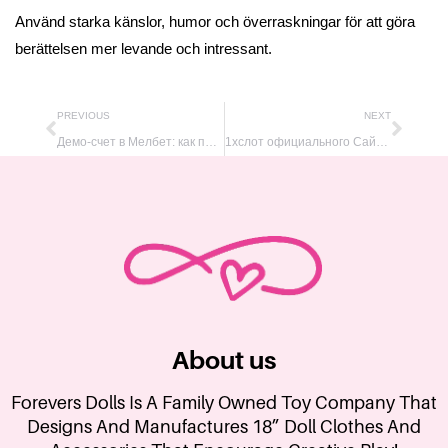
Använd starka känslor, humor och överraskningar för att göra
berättelsen mer levande och intressant.
PREVIOUS
NEXT
Демо-счет в Мелбет: как проверить свои навыки без риска?
1хслот официального Сайт Рабочее Зеркало
About us
Forevers Dolls Is A Family Owned Toy Company That
Designs And Manufactures 18” Doll Clothes And