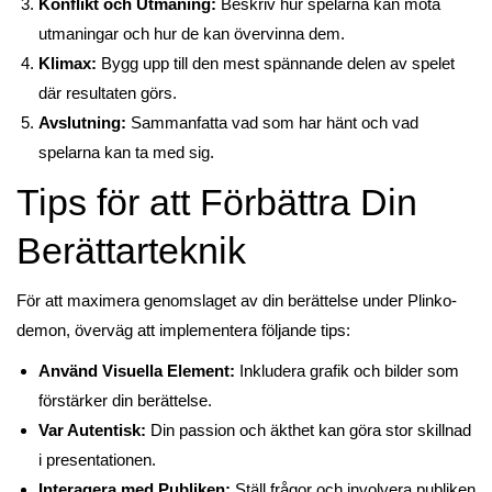
Konflikt och Utmaning:
Beskriv hur spelarna kan möta
utmaningar och hur de kan övervinna dem.
Klimax:
Bygg upp till den mest spännande delen av spelet
där resultaten görs.
Avslutning:
Sammanfatta vad som har hänt och vad
spelarna kan ta med sig.
Tips för att Förbättra Din
Berättarteknik
För att maximera genomslaget av din berättelse under Plinko-
demon, överväg att implementera följande tips:
Använd Visuella Element:
Inkludera grafik och bilder som
förstärker din berättelse.
Var Autentisk:
Din passion och äkthet kan göra stor skillnad
i presentationen.
Interagera med Publiken:
Ställ frågor och involvera publiken