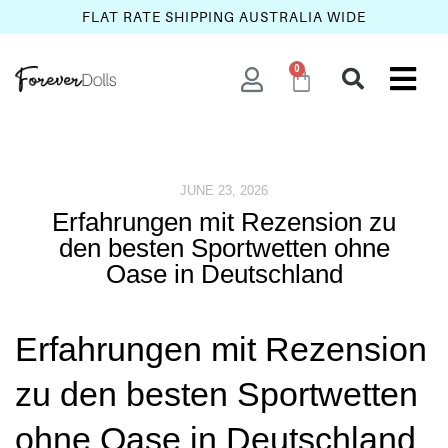
FLAT RATE SHIPPING AUSTRALIA WIDE
0
JUNE 23, 2026
Erfahrungen mit Rezension zu
den besten Sportwetten ohne
Oase in Deutschland
Erfahrungen mit Rezension
zu den besten Sportwetten
ohne Oase in Deutschland