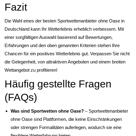
Fazit
Die Wahl eines der besten Sportwettenanbieter ohne Oase in
Deutschland kann Ihr Wetterlebnis erheblich verbessern. Mit
einer sorgfältigen Auswahl basierend auf Bewertungen,
Erfahrungen und den oben genannten Kriterien stehen Ihre
Chancen für ein positives Wetterlebnis gut. Verpassen Sie nicht
die Gelegenheit, von attraktiven Angeboten und einem breiten
Wettangebot zu profitieren!
Häufig gestellte Fragen
(FAQs)
Was sind Sportwetten ohne Oase?
– Sportwettenanbieter
ohne Oase sind Plattformen, die keine Einschränkungen
oder strengen Formalitäten auferlegen, wodurch sie eine
flexiblere Wetterfahrung bieten.