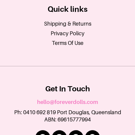
Quick links
Shipping & Returns
Privacy Policy
Terms Of Use
Get In Touch
hello@foreverdolls.com
Ph: 0410 692 819 Port Douglas, Queensland
ABN: 69615777994