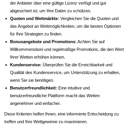
der Anbieter über eine gültige Lizenz verfügt und gut
abgesichert ist, um Ihre Daten zu schützen.
Quoten und Wettmärkte:
Vergleichen Sie die Quoten und
das Angebot an Wettmöglichkeiten, um die besten Optionen
für Ihre Strategien zu finden.
Bonusangebote und Promotions:
Achten Sie auf
Willkommensboni und regelmäßige Promotions, die den Wert
Ihrer Wetten erhöhen können.
Kundenservice:
Überprüfen Sie die Erreichbarkeit und
Qualität des Kundenservice, um Unterstützung zu erhalten,
wenn Sie sie benötigen.
Benutzerfreundlichkeit:
Eine intuitive und
benutzerfreundliche Plattform macht das Wetten
angenehmer und einfacher.
Diese Kriterien helfen Ihnen, eine informierte Entscheidung zu
treffen und Ihre Wettgewinne zu maximieren.