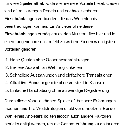
für viele Spieler attraktiv, da sie mehrere Vorteile bietet. Oasen
sind oft mit strengen Regeln und nachvollziehbaren
Einschränkungen verbunden, die das Wetterlebnis
beeinträchtigen können. Ein Anbieter ohne diese
Einschränkungen ermöglicht es den Nutzern, flexibler und in
einem angenehmeren Umfeld zu wetten. Zu den wichtigsten
Vorteilen gehören:
Hohe Quoten ohne Oasenbeschränkungen
Breitere Auswahl an Wettmöglichkeiten
Schnellere Auszahlungen und einfachere Transaktionen
Attraktive Bonusangebote ohne versteckte Klauseln
Einfache Handhabung ohne aufwändige Registrierung
Durch diese Vorteile können Spieler oft bessere Erfahrungen
machen und ihre Wettstrategien effektiver umsetzen. Bei der
Wahl eines Anbieters sollten jedoch auch andere Faktoren
berücksichtigt werden, um die Gesamterfahrung zu optimieren.