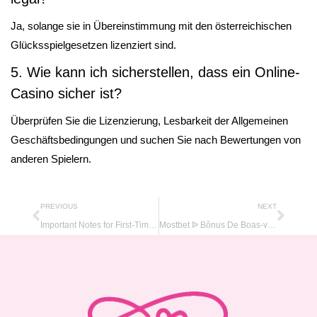
Ja, solange sie in Übereinstimmung mit den österreichischen
Glücksspielgesetzen lizenziert sind.
5. Wie kann ich sicherstellen, dass ein Online-
Casino sicher ist?
Überprüfen Sie die Lizenzierung, Lesbarkeit der Allgemeinen
Geschäftsbedingungen und suchen Sie nach Bewertungen von
anderen Spielern.
PREVIOUS
NEXT
Important Notes for First-Time 1xbet Download
Mostbet ᐉ Bônus De Boas-vindas R$5555 ᐉ Formal Mostbet Casino Br