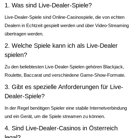
1. Was sind Live-Dealer-Spiele?
Live-Dealer-Spiele sind Online-Casinospiele, die von echten
Dealern in Echtzeit gespielt werden und über Video-Streaming
übertragen werden.
2. Welche Spiele kann ich als Live-Dealer
spielen?
Zu den beliebtesten Live-Dealer-Spielen gehören Blackjack,
Roulette, Baccarat und verschiedene Game-Show-Formate.
3. Gibt es spezielle Anforderungen für Live-
Dealer-Spiele?
In der Regel benötigen Spieler eine stabile Internetverbindung
und ein Gerät, um die Spiele streamen zu können.
4. Sind Live-Dealer-Casinos in Österreich
legal?