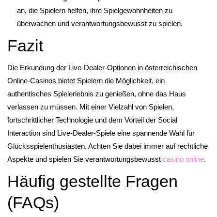
an, die Spielern helfen, ihre Spielgewohnheiten zu
überwachen und verantwortungsbewusst zu spielen.
Fazit
Die Erkundung der Live-Dealer-Optionen in österreichischen
Online-Casinos bietet Spielern die Möglichkeit, ein
authentisches Spielerlebnis zu genießen, ohne das Haus
verlassen zu müssen. Mit einer Vielzahl von Spielen,
fortschrittlicher Technologie und dem Vorteil der Social
Interaction sind Live-Dealer-Spiele eine spannende Wahl für
Glücksspielenthusiasten. Achten Sie dabei immer auf rechtliche
Aspekte und spielen Sie verantwortungsbewusst
casino online
.
Häufig gestellte Fragen
(FAQs)