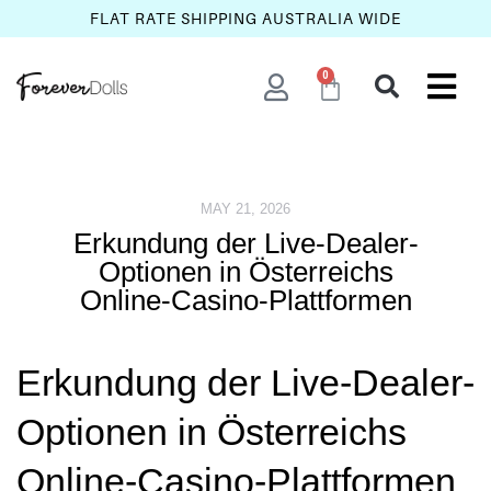
FLAT RATE SHIPPING AUSTRALIA WIDE
0
MAY 21, 2026
Erkundung der Live-Dealer-
Optionen in Österreichs
Online-Casino-Plattformen
Erkundung der Live-Dealer-
Optionen in Österreichs
Online-Casino-Plattformen