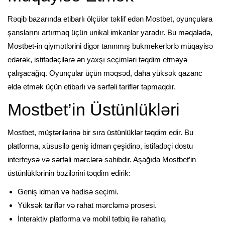
Rəqib bazarında etibarlı ölçülər təklif edən Mostbet, oyunçulara
şanslarını artırmaq üçün unikal imkanlar yaradır. Bu məqalədə,
Mostbet-in qiymətlərini digər tanınmış bukmekerlərlə müqayisə
edərək, istifadəçilərə ən yaxşı seçimləri təqdim etməyə
çalışacağıq. Oyunçular üçün məqsəd, daha yüksək qazanc
əldə etmək üçün etibarlı və sərfəli tariflər tapmaqdır.
Mostbet’in Üstünlükləri
Mostbet, müştərilərinə bir sıra üstünlüklər təqdim edir. Bu
platforma, xüsusilə geniş idman çeşidinə, istifadəçi dostu
interfeysə və sərfəli mərclərə sahibdir. Aşağıda Mostbet’in
üstünlüklərinin bəzilərini təqdim edirik:
Geniş idman və hadisə seçimi.
Yüksək tariflər və rahat mərcləmə prosesi.
İnteraktiv platforma və mobil tətbiq ilə rahatlıq.