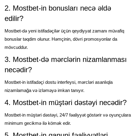
2. Mostbet-in bonusları necə əldə
edilir?
Mostbet-də yeni istifadəçilər üçün qeydiyyat zamanı müvafiq
bonuslar təqdim olunur. Həmçinin, dövri promosyonlar da
mövcuddur.
3. Mostbet-də mərclərin nizamlanması
necədir?
Mostbet-in istifadəçi dostu interfeysi, mərcləri asanlıqla
nizamlamağa və izləməyə imkan tanıyır.
4. Mostbet-in müştəri dəstəyi necədir?
Mostbet-in müştəri dəstəyi, 24/7 fəaliyyət göstərir və oyunçulara
minimum gecikmə ilə kömək edir.
5. Mostbet-in qanuni fəaliyyətləri