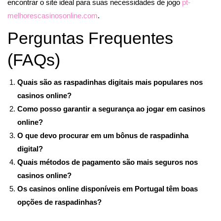
encontrar o site ideal para suas necessidades de jogo
pt-
melhorescasinosonline.com
.
Perguntas Frequentes
(FAQs)
Quais são as raspadinhas digitais mais populares nos
casinos online?
Como posso garantir a segurança ao jogar em casinos
online?
O que devo procurar em um bônus de raspadinha
digital?
Quais métodos de pagamento são mais seguros nos
casinos online?
Os casinos online disponíveis em Portugal têm boas
opções de raspadinhas?