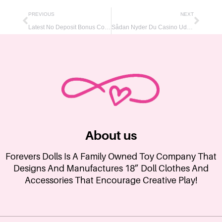
PREVIOUS
NEXT
Latest No Deposit Bonus Codes 2026
Sådan Nyder Du Casino Uden Rofus med Hurtige Udbetalinger
About us
Forevers Dolls Is A Family Owned Toy Company That
Designs And Manufactures 18” Doll Clothes And
Accessories That Encourage Creative Play!