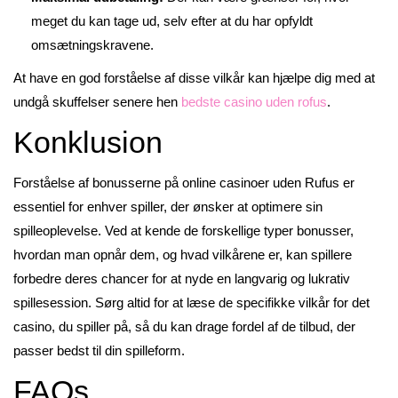
meget du kan tage ud, selv efter at du har opfyldt
omsætningskravene.
At have en god forståelse af disse vilkår kan hjælpe dig med at
undgå skuffelser senere hen
bedste casino uden rofus
.
Konklusion
Forståelse af bonusserne på online casinoer uden Rufus er
essentiel for enhver spiller, der ønsker at optimere sin
spilleoplevelse. Ved at kende de forskellige typer bonusser,
hvordan man opnår dem, og hvad vilkårene er, kan spillere
forbedre deres chancer for at nyde en langvarig og lukrativ
spillesession. Sørg altid for at læse de specifikke vilkår for det
casino, du spiller på, så du kan drage fordel af de tilbud, der
passer bedst til din spilleform.
FAQs