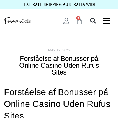
FLAT RATE SHIPPING AUSTRALIA WIDE
0
MAY 12, 2026
Forståelse af Bonusser på
Online Casino Uden Rufus
Sites
Forståelse af Bonusser på
Online Casino Uden Rufus
Sites