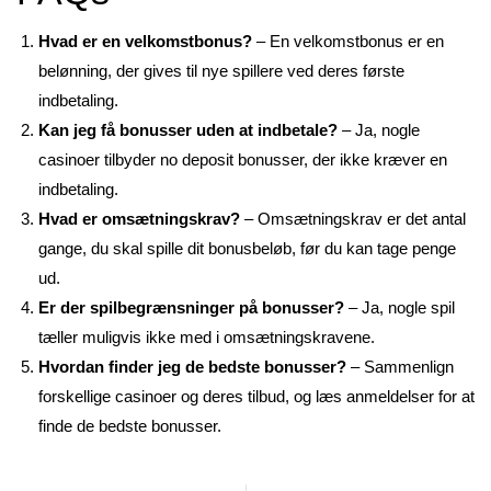
Hvad er en velkomstbonus?
– En velkomstbonus er en
belønning, der gives til nye spillere ved deres første
indbetaling.
Kan jeg få bonusser uden at indbetale?
– Ja, nogle
casinoer tilbyder no deposit bonusser, der ikke kræver en
indbetaling.
Hvad er omsætningskrav?
– Omsætningskrav er det antal
gange, du skal spille dit bonusbeløb, før du kan tage penge
ud.
Er der spilbegrænsninger på bonusser?
– Ja, nogle spil
tæller muligvis ikke med i omsætningskravene.
Hvordan finder jeg de bedste bonusser?
– Sammenlign
forskellige casinoer og deres tilbud, og læs anmeldelser for at
finde de bedste bonusser.