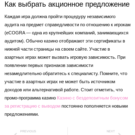
Как выбрать акционное предложение
Каждая игра должна пройти процедуру независимого
аудита на предмет справедливости по отношению к игрокам
(eCOGRA — одна из крупнейших компаний, занимающихся
аудитом). Обычно казино отображают эти сертификаты в
нижней части страницы на своем сайте. Участие в
азартных играх может вызвать игровую зависимость. При
появлении первых признаков зависимости
незамедлительно обратитесь к специалисту. Помните, что
участие в азартных играх не может быть источником
доходов или альтернативой работе. Стоит отметить, что
промо-программа казино
Казино с бездепозитным бонусом
за регистрацию с выводом
постоянно пополняется новыми
предложениями.
PREVIOUS
NEXT