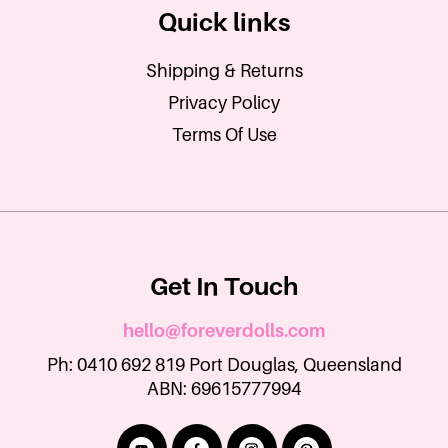
Quick links
Shipping & Returns
Privacy Policy
Terms Of Use
Get In Touch
hello@foreverdolls.com
Ph: 0410 692 819 Port Douglas, Queensland
ABN: 69615777994