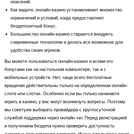
опасений.
Как видите, онлайн-казино устанавливают множество
ограничений и условий, когда предоставляют
бездепозитный бонус.
Большинство онлайн-казино стараются внедрять
современные технологии и делать все возможное для
удобства своих игроков.
Вы можете пользоваться онлайн-казино и всеми его
бонусами как на настольном компьютере, так и с
мобильных устройств. Нет, чаще всего бесплатные
вращения действительны только на определенном онлайн-
слоте или слотах. Особенно если вы только начинаете
играть в казино, у вас могут возникнуть вопросы. Поэтому
мы советуем выбирать провайдера с круглосуточной
службой поддержки через онлайн чат. Перед регистрацией
и получением бездепа нужно проверить доступность
знакомых пользователю сервисов. Иначе для вывода денег