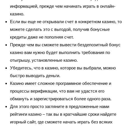
информацией, прежде чем начинать играть в онлайн-
казино.
Если вы еще не открывали счет в конкретном казино, то
можете сделать это с выгодой, получив бонусные
кредиты даже не пополняя счет.
Прежде чем вы сможете вывести бездепозитный бонус
казино вам нужно будет выполнить требования по
отыгрышу, установленные казино.
Убедитесь, что в казино, которое вы выбрали, можно
быстро выводить деньги.
Казино имеет сложное программное обеспечение и
процессы верификации, что вам не удастся его
обмануть и зарегистрироваться более одного раза.
Для этого просто загляните в предложенные нами
рейтинги казино – так вы в кратчайшие сроки найдете
игорный сайт, где сможете начать играть без всяких