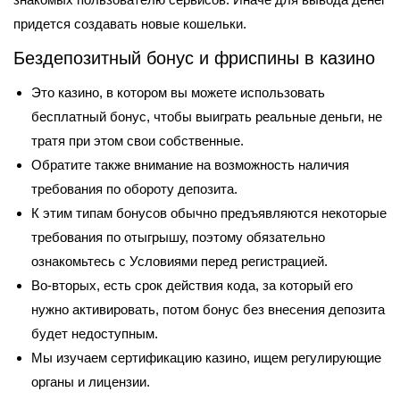
придется создавать новые кошельки.
Бездепозитный бонус и фриспины в казино
Это казино, в котором вы можете использовать
бесплатный бонус, чтобы выиграть реальные деньги, не
тратя при этом свои собственные.
Обратите также внимание на возможность наличия
требования по обороту депозита.
К этим типам бонусов обычно предъявляются некоторые
требования по отыгрышу, поэтому обязательно
ознакомьтесь с Условиями перед регистрацией.
Во-вторых, есть срок действия кода, за который его
нужно активировать, потом бонус без внесения депозита
будет недоступным.
Мы изучаем сертификацию казино, ищем регулирующие
органы и лицензии.