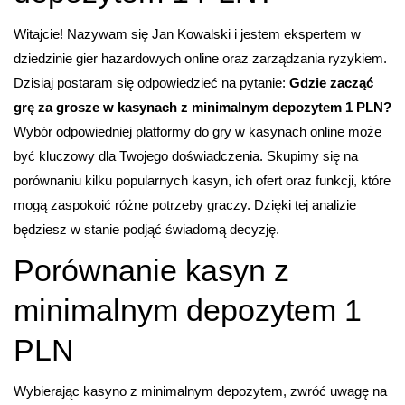
Witajcie! Nazywam się Jan Kowalski i jestem ekspertem w
dziedzinie gier hazardowych online oraz zarządzania ryzykiem.
Dzisiaj postaram się odpowiedzieć na pytanie:
Gdzie zacząć
grę za grosze w kasynach z minimalnym depozytem 1 PLN?
Wybór odpowiedniej platformy do gry w kasynach online może
być kluczowy dla Twojego doświadczenia. Skupimy się na
porównaniu kilku popularnych kasyn, ich ofert oraz funkcji, które
mogą zaspokoić różne potrzeby graczy. Dzięki tej analizie
będziesz w stanie podjąć świadomą decyzję.
Porównanie kasyn z
minimalnym depozytem 1
PLN
Wybierając kasyno z minimalnym depozytem, zwróć uwagę na