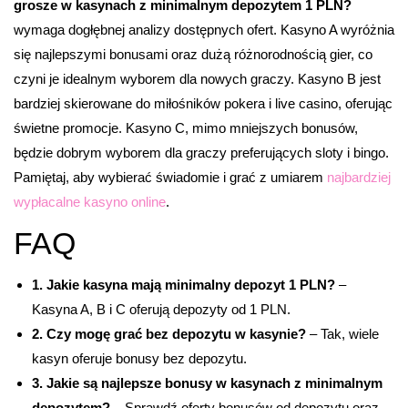
grosze w kasynach z minimalnym depozytem 1 PLN?
wymaga dogłębnej analizy dostępnych ofert. Kasyno A wyróżnia
się najlepszymi bonusami oraz dużą różnorodnością gier, co
czyni je idealnym wyborem dla nowych graczy. Kasyno B jest
bardziej skierowane do miłośników pokera i live casino, oferując
świetne promocje. Kasyno C, mimo mniejszych bonusów,
będzie dobrym wyborem dla graczy preferujących sloty i bingo.
Pamiętaj, aby wybierać świadomie i grać z umiarem
najbardziej
wypłacalne kasyno online
.
FAQ
1. Jakie kasyna mają minimalny depozyt 1 PLN?
–
Kasyna A, B i C oferują depozyty od 1 PLN.
2. Czy mogę grać bez depozytu w kasynie?
– Tak, wiele
kasyn oferuje bonusy bez depozytu.
3. Jakie są najlepsze bonusy w kasynach z minimalnym
depozytem?
– Sprawdź oferty bonusów od depozytu oraz