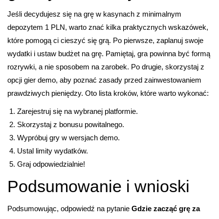
Jeśli decydujesz się na grę w kasynach z minimalnym
depozytem 1 PLN, warto znać kilka praktycznych wskazówek,
które pomogą ci cieszyć się grą. Po pierwsze, zaplanuj swoje
wydatki i ustaw budżet na grę. Pamiętaj, gra powinna być formą
rozrywki, a nie sposobem na zarobek. Po drugie, skorzystaj z
opcji gier demo, aby poznać zasady przed zainwestowaniem
prawdziwych pieniędzy. Oto lista kroków, które warto wykonać:
Zarejestruj się na wybranej platformie.
Skorzystaj z bonusu powitalnego.
Wypróbuj gry w wersjach demo.
Ustal limity wydatków.
Graj odpowiedzialnie!
Podsumowanie i wnioski
Podsumowując, odpowiedź na pytanie
Gdzie zacząć grę za