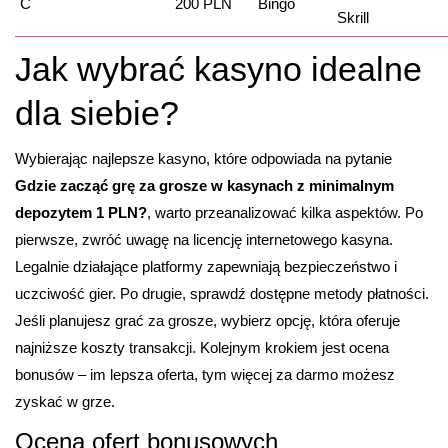
C
200 PLN
Bingo
Skrill
Jak wybrać kasyno idealne
dla siebie?
Wybierając najlepsze kasyno, które odpowiada na pytanie
Gdzie zacząć grę za grosze w kasynach z minimalnym
depozytem 1 PLN?
, warto przeanalizować kilka aspektów. Po
pierwsze, zwróć uwagę na licencję internetowego kasyna.
Legalnie działające platformy zapewniają bezpieczeństwo i
uczciwość gier. Po drugie, sprawdź dostępne metody płatności.
Jeśli planujesz grać za grosze, wybierz opcję, która oferuje
najniższe koszty transakcji. Kolejnym krokiem jest ocena
bonusów – im lepsza oferta, tym więcej za darmo możesz
zyskać w grze.
Ocena ofert bonusowych