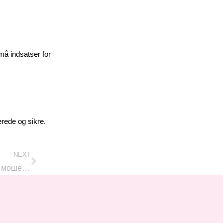
må indsatser for
erede og sikre.
NEXT
Инновации, которые казино Pinco применяет против мошенников в игорном бизнесе