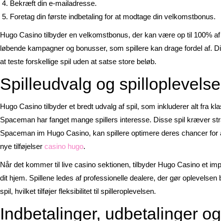
Bekræft din e-mailadresse.
Foretag din første indbetaling for at modtage din velkomstbonus.
Hugo Casino tilbyder en velkomstbonus, der kan være op til 100% af di
løbende kampagner og bonusser, som spillere kan drage fordel af. Dis
at teste forskellige spil uden at satse store beløb.
Spilleudvalg og spilloplevelse
Hugo Casino tilbyder et bredt udvalg af spil, som inkluderer alt fra kla
Spaceman har fanget mange spillers interesse. Disse spil kræver str
Spaceman im Hugo Casino, kan spillere optimere deres chancer for at 
nye tilføjelser
casino hugo
.
Når det kommer til live casino sektionen, tilbyder Hugo Casino et im
dit hjem. Spillene ledes af professionelle dealere, der gør oplevelsen 
spil, hvilket tilføjer fleksibilitet til spilleroplevelsen.
Indbetalinger, udbetalinger og 