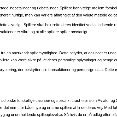
etage indbetalinger og udbetalinger. Spillere kan vælge mellem forske
enerelt hurtige, men kan variere afhængigt af den valgte metode og be
ette alvorligt. Spillere skal bekræfte deres identitet ved at indsende r
ktioner er sikre og at alle spillere spiller ansvarligt.
 fra en anerkendt spillemyndighed. Dette betyder, at casinoet er unde
 spillere kan være sikre på, at deres personlige oplysninger og penge e
ptering, der beskytter alle transaktioner og personlige data. Dette 
t udforske forskellige casinoer og specifikt crash-spil som Aviator 
gør det nemt for både nye og erfarne spillere at finde deres vej. Med f
tryg og underholdende spilleoplevelse. Så hvis du er på udkig efter eff