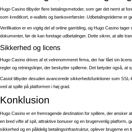
Hugo Casino tilbyder flere betalingsmetoder, som gør det nemt at for
som kreditkort, e-wallets og bankoverførsler. Udbetalingstiderne er g
Verifikation er en vigtig del af online gambling, og Hugo Casino tager d
dokumenter, før de kan foretage udbetalinger. Dette sikrer, at alle transa
Sikkerhed og licens
Hugo Casino drives af et velrenommeret firma, der har fået sin licens
regler og retningslinjer, der beskytter spillerne. Det betyder også, at
Casiot tilbyder desuden avancerede sikkerhedsfunktioner som SSL-kry
ved at spille på platformen i høj grad.
Konklusion
Hugo Casino er en fremragende destination for spillere, der ønsker a
en bred vifte af spil, attraktive bonuser og en brugervenlig platform, 
sikkerhed og en pålidelig betalingsinfrastruktur, oplever brugerne en 