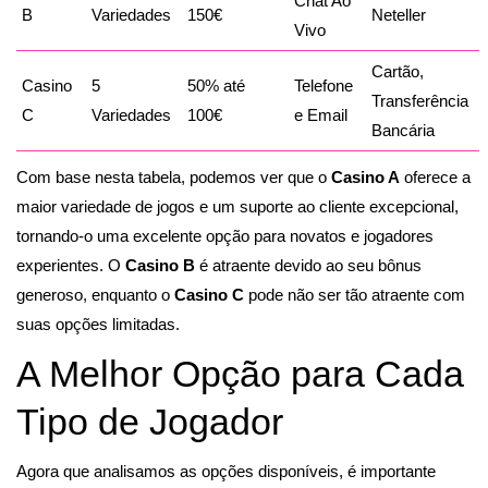
Chat Ao
B
Variedades
150€
Neteller
Vivo
Cartão,
Casino
5
50% até
Telefone
Transferência
C
Variedades
100€
e Email
Bancária
Com base nesta tabela, podemos ver que o
Casino A
oferece a
maior variedade de jogos e um suporte ao cliente excepcional,
tornando-o uma excelente opção para novatos e jogadores
experientes. O
Casino B
é atraente devido ao seu bônus
generoso, enquanto o
Casino C
pode não ser tão atraente com
suas opções limitadas.
A Melhor Opção para Cada
Tipo de Jogador
Agora que analisamos as opções disponíveis, é importante