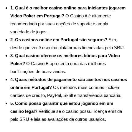
1. Qual é o melhor casino online para iniciantes jogarem
Video Poker em Portugal?
O Casino A é altamente
recomendado por suas opções de suporte e ampla
variedade de jogos.
2. Os casinos online em Portugal são seguros?
Sim,
desde que você escolha plataformas licenciadas pelo SRIJ.
3. Qual casino oferece os melhores bônus para Video
Poker?
O Casino B apresenta uma das melhores
bonificações de boas-vindas.
4. Quais métodos de pagamento são aceitos nos casinos
online em Portugal?
Os métodos mais comuns incluem
cartões de crédito, PayPal, Skrill e transferência bancária.
5. Como posso garantir que estou jogando em um
casino legal?
Verifique se o casino possui licença emitida
pelo SRIJ e leia as avaliações de outros usuários.