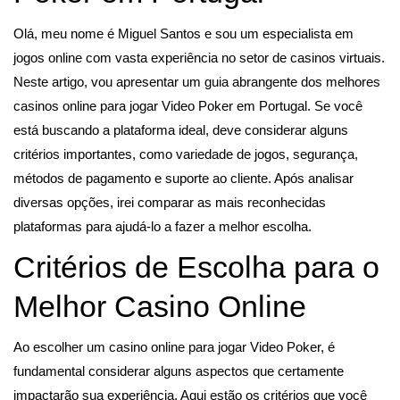
Olá, meu nome é Miguel Santos e sou um especialista em
jogos online com vasta experiência no setor de casinos virtuais.
Neste artigo, vou apresentar um guia abrangente dos melhores
casinos online para jogar Video Poker em Portugal. Se você
está buscando a plataforma ideal, deve considerar alguns
critérios importantes, como variedade de jogos, segurança,
métodos de pagamento e suporte ao cliente. Após analisar
diversas opções, irei comparar as mais reconhecidas
plataformas para ajudá-lo a fazer a melhor escolha.
Critérios de Escolha para o
Melhor Casino Online
Ao escolher um casino online para jogar Video Poker, é
fundamental considerar alguns aspectos que certamente
impactarão sua experiência. Aqui estão os critérios que você