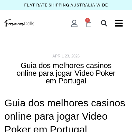
FLAT RATE SHIPPING AUSTRALIA WIDE
0
APRIL 23, 2026
Guia dos melhores casinos
online para jogar Video Poker
em Portugal
Guia dos melhores casinos
online para jogar Video
Poker em Portugal