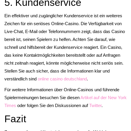
5. Kundenservice
Ein effektiver und zugänglicher Kundenservice ist ein weiteres
Zeichen für ein seriöses Online-Casino. Die Verfügbarkeit von
Live-Chat, E-Mail oder Telefonnummern zeigt, dass das Casino
bereit ist, seinen Spielern zu helfen. Achten Sie darauf, wie
schnell und hilfsbereit der Kundenservice reagiert. Ein Casino,
das keine Kontaktmöglichkeiten bereitstellt oder auf Anfragen
nicht zeitnah reagiert, könnte möglicherweise nicht seriös sein.
Stellen Sie auch sicher, dass die Informationen klar und
verständlich sind
online casino deutschland
.
Für weitere Informationen über Online-Casinos und führende
Spielermeinungen besuchen Sie diesen
Artikel auf der New York
Times
oder folgen Sie den Diskussionen auf
Twitter
.
Fazit