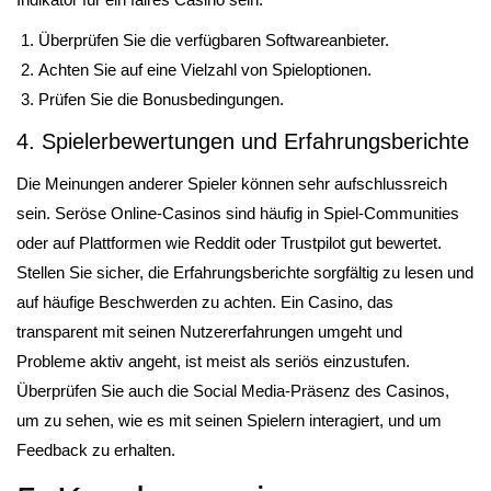
Überprüfen Sie die verfügbaren Softwareanbieter.
Achten Sie auf eine Vielzahl von Spieloptionen.
Prüfen Sie die Bonusbedingungen.
4. Spielerbewertungen und Erfahrungsberichte
Die Meinungen anderer Spieler können sehr aufschlussreich
sein. Seröse Online-Casinos sind häufig in Spiel-Communities
oder auf Plattformen wie Reddit oder Trustpilot gut bewertet.
Stellen Sie sicher, die Erfahrungsberichte sorgfältig zu lesen und
auf häufige Beschwerden zu achten. Ein Casino, das
transparent mit seinen Nutzererfahrungen umgeht und
Probleme aktiv angeht, ist meist als seriös einzustufen.
Überprüfen Sie auch die Social Media-Präsenz des Casinos,
um zu sehen, wie es mit seinen Spielern interagiert, und um
Feedback zu erhalten.