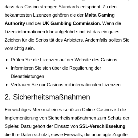
dass das Casino strengen Standards entspricht. Zu den
bekanntesten Lizenzen gehören die der
Malta Gaming
Authority
und der
UK Gambling Commission
. Wenn die
Lizenzinformationen klar aufgeführt sind, ist das ein gutes
Zeichen für die Seriosität des Anbieters. Andernfalls sollten Sie
vorsichtig sein.
Prüfen Sie die Lizenzen auf der Website des Casinos
Informieren Sie sich über die Regulierung der
Dienstleistungen
Vertrauen Sie nur Casinos mit internationalen Lizenzen
2. Sicherheitsmaßnahmen
Ein wichtiges Merkmal eines seriösen Online-Casinos ist die
Implementierung von Sicherheitsmaßnahmen zum Schutz der
Spieler. Dazu gehört der Einsatz von
SSL-Verschlüsselung
,
die Ihre Daten schützt, sowie Firewalls, die unbefugte Zugriffe