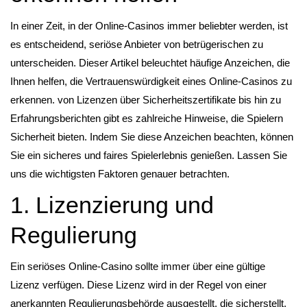
In einer Zeit, in der Online-Casinos immer beliebter werden, ist
es entscheidend, seriöse Anbieter von betrügerischen zu
unterscheiden. Dieser Artikel beleuchtet häufige Anzeichen, die
Ihnen helfen, die Vertrauenswürdigkeit eines Online-Casinos zu
erkennen. von Lizenzen über Sicherheitszertifikate bis hin zu
Erfahrungsberichten gibt es zahlreiche Hinweise, die Spielern
Sicherheit bieten. Indem Sie diese Anzeichen beachten, können
Sie ein sicheres und faires Spielerlebnis genießen. Lassen Sie
uns die wichtigsten Faktoren genauer betrachten.
1. Lizenzierung und
Regulierung
Ein seriöses Online-Casino sollte immer über eine gültige
Lizenz verfügen. Diese Lizenz wird in der Regel von einer
anerkannten Regulierungsbehörde ausgestellt, die sicherstellt,