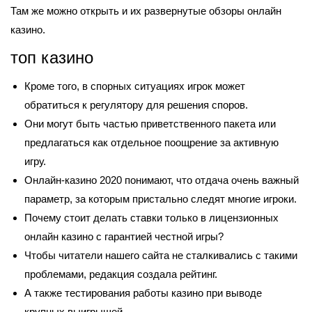
Там же можно открыть и их развернутые обзоры онлайн
казино.
топ казино
Кроме того, в спорных ситуациях игрок может
обратиться к регулятору для решения споров.
Они могут быть частью приветственного пакета или
предлагаться как отдельное поощрение за активную
игру.
Онлайн-казино 2020 понимают, что отдача очень важный
параметр, за которым пристально следят многие игроки.
Почему стоит делать ставки только в лицензионных
онлайн казино с гарантией честной игры?
Чтобы читатели нашего сайта не сталкивались с такими
проблемами, редакция создала рейтинг.
А также тестирования работы казино при выводе
крупных выигрышей.