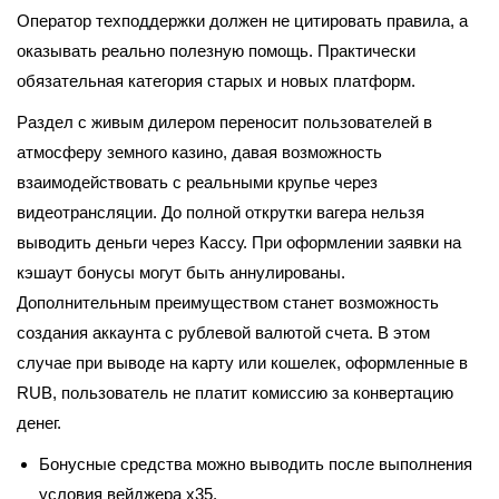
Оператор техподдержки должен не цитировать правила, а
оказывать реально полезную помощь. Практически
обязательная категория старых и новых платформ.
Раздел с живым дилером переносит пользователей в
атмосферу земного казино, давая возможность
взаимодействовать с реальными крупье через
видеотрансляции. До полной открутки вагера нельзя
выводить деньги через Кассу. При оформлении заявки на
кэшаут бонусы могут быть аннулированы.
Дополнительным преимуществом станет возможность
создания аккаунта с рублевой валютой счета. В этом
случае при выводе на карту или кошелек, оформленные в
RUB, пользователь не платит комиссию за конвертацию
денег.
Бонусные средства можно выводить после выполнения
условия вейджера x35.