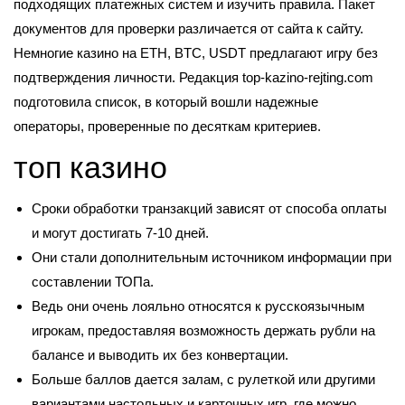
подходящих платежных систем и изучить правила. Пакет
документов для проверки различается от сайта к сайту.
Немногие казино на ETH, BTC, USDT предлагают игру без
подтверждения личности. Редакция top-kazino-rejting.com
подготовила список, в который вошли надежные
операторы, проверенные по десяткам критериев.
топ казино
Сроки обработки транзакций зависят от способа оплаты
и могут достигать 7-10 дней.
Они стали дополнительным источником информации при
составлении ТОПа.
Ведь они очень лояльно относятся к русскоязычным
игрокам, предоставляя возможность держать рубли на
балансе и выводить их без конвертации.
Больше баллов дается залам, с рулеткой или другими
вариантами настольных и карточных игр, где можно