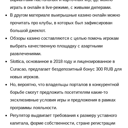
играть в онлайн в live-режиме, с живыми дилерами.
В другом материале выигрышные казино онлайн можно
прочитать про клубы, в которых был зафиксирован
большой джекпот.
Обзоры казино составляются с целью помочь игрокам
выбрать качественную площадку с азартными
развлечениями.
Slottica, основанное в 2018 году и лицензированное в
Curacao, предлагает бездепозитный бонус 300 RUB для
новых игроков.
Но, вероятно, что владельцы порталов в конкурентной
борьбе смогут предложить посетителям какие-то
эксклюзивные условия игры и предложения в рамках
программы лояльности.
Регулятор выдвигает требования к размеру уставного
капитала, форме собственности, стране регистрации