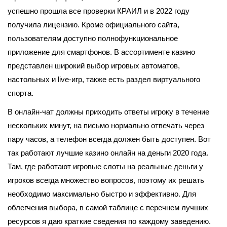
успешно прошла все проверки КРАИЛ и в 2022 году
получила лицензию. Кроме официального сайта,
пользователям доступно полнофункциональное
приложение для смартфонов. В ассортименте казино
представлен широкий выбор игровых автоматов,
настольных и live-игр, также есть раздел виртуального
спорта.
В онлайн-чат должны приходить ответы игроку в течение
нескольких минут, на письмо нормально отвечать через
пару часов, а телефон всегда должен быть доступен. Вот
так работают лучшие казино онлайн на деньги 2020 года.
Там, где работают игровые слоты на реальные деньги у
игроков всегда множество вопросов, поэтому их решать
необходимо максимально быстро и эффективно. Для
облегчения выбора, в самой таблице с перечнем лучших
ресурсов я даю краткие сведения по каждому заведению.