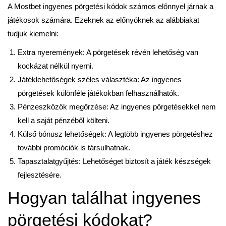
A Mostbet ingyenes pörgetési kódok számos előnnyel járnak a
játékosok számára. Ezeknek az előnyöknek az alábbiakat
tudjuk kiemelni:
Extra nyeremények: A pörgetések révén lehetőség van
kockázat nélkül nyerni.
Játéklehetőségek széles választéka: Az ingyenes
pörgetések különféle játékokban felhasználhatók.
Pénzeszközök megőrzése: Az ingyenes pörgetésekkel nem
kell a saját pénzéből költeni.
Külső bónusz lehetőségek: A legtöbb ingyenes pörgetéshez
további promóciók is társulhatnak.
Tapasztalatgyűjtés: Lehetőséget biztosít a játék készségek
fejlesztésére.
Hogyan találhat ingyenes
pörgetési kódokat?