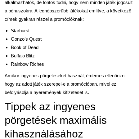
alkalmazhatók, de fontos tudni, hogy nem minden játék jogosult
a bónuszokra. A legnépszerűbb játékokat említve, a következő
címek gyakran részei a promócióknak:
Starburst
Gonzo’s Quest
Book of Dead
Buffalo Blitz
Rainbow Riches
Amikor ingyenes pörgetéseket használ, érdemes ellenőrizni,
hogy az adott játék szerepel-e a promócióban, mivel ez
befolyásolja a nyeremények kifizetését is.
Tippek az ingyenes
pörgetések maximális
kihasználásához