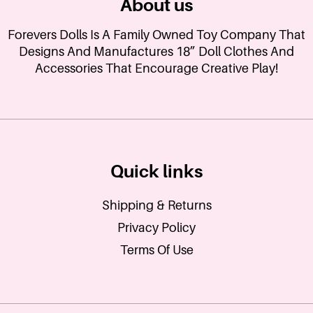
About us
Forevers Dolls Is A Family Owned Toy Company That
Designs And Manufactures 18” Doll Clothes And
Accessories That Encourage Creative Play!
Quick links
Shipping & Returns
Privacy Policy
Terms Of Use