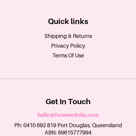
Quick links
Shipping & Returns
Privacy Policy
Terms Of Use
Get In Touch
hello@foreverdolls.com
Ph: 0410 692 819 Port Douglas, Queensland
ABN: 69615777994