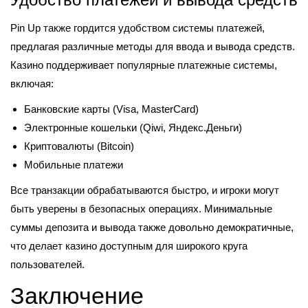
Pin Up также гордится удобством системы платежей,
предлагая различные методы для ввода и вывода средств.
Казино поддерживает популярные платежные системы,
включая:
Банковские карты (Visa, MasterCard)
Электронные кошельки (Qiwi, Яндекс.Деньги)
Криптовалюты (Bitcoin)
Мобильные платежи
Все транзакции обрабатываются быстро, и игроки могут
быть уверены в безопасных операциях. Минимальные
суммы депозита и вывода также довольно демократичные,
что делает казино доступным для широкого круга
пользователей.
Заключение