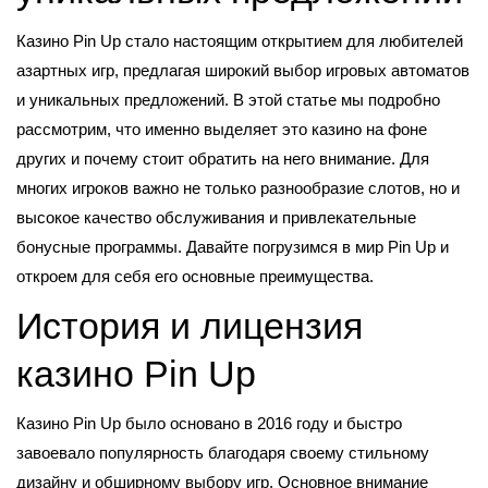
Казино Pin Up стало настоящим открытием для любителей
азартных игр, предлагая широкий выбор игровых автоматов
и уникальных предложений. В этой статье мы подробно
рассмотрим, что именно выделяет это казино на фоне
других и почему стоит обратить на него внимание. Для
многих игроков важно не только разнообразие слотов, но и
высокое качество обслуживания и привлекательные
бонусные программы. Давайте погрузимся в мир Pin Up и
откроем для себя его основные преимущества.
История и лицензия
казино Pin Up
Казино Pin Up было основано в 2016 году и быстро
завоевало популярность благодаря своему стильному
дизайну и обширному выбору игр. Основное внимание