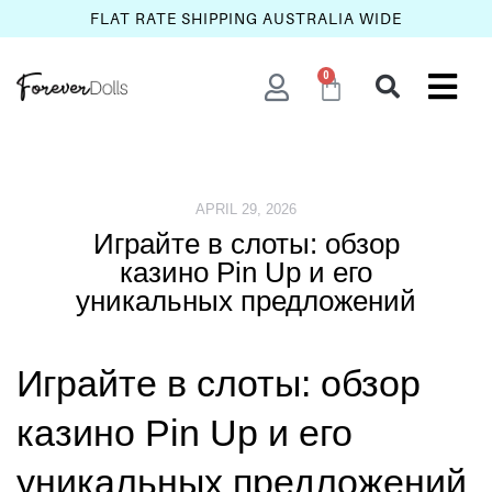
FLAT RATE SHIPPING AUSTRALIA WIDE
0
APRIL 29, 2026
Играйте в слоты: обзор
казино Pin Up и его
уникальных предложений
Играйте в слоты: обзор
казино Pin Up и его
уникальных предложений