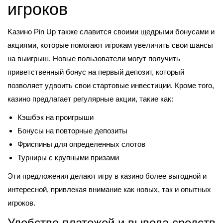
игроков
Kазино Pin Up также славится своими щедрыми бонусами и
акциями, которые помогают игрокам увеличить свои шансы
на выигрыш. Новые пользователи могут получить
приветственный бонус на первый депозит, который
позволяет удвоить свои стартовые инвестиции. Кроме того,
казино предлагает регулярные акции, такие как:
Кэшбэк на проигрыши
Бонусы на повторные депозиты
Фриспины для определенных слотов
Турниры с крупными призами
Эти предложения делают игру в казино более выгодной и
интересной, привлекая внимание как новых, так и опытных
игроков.
Удобство платежей и вывода средств